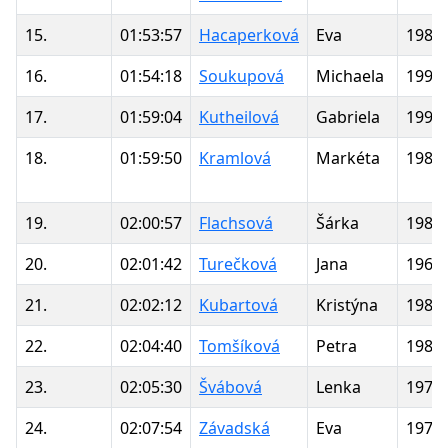
15.
01:53:57
Hacaperková
Eva
1986
16.
01:54:18
Soukupová
Michaela
1990
17.
01:59:04
Kutheilová
Gabriela
1996
18.
01:59:50
Kramlová
Markéta
1980
19.
02:00:57
Flachsová
Šárka
1980
20.
02:01:42
Turečková
Jana
1968
21.
02:02:12
Kubartová
Kristýna
1980
22.
02:04:40
Tomšíková
Petra
1982
23.
02:05:30
Švábová
Lenka
1975
24.
02:07:54
Závadská
Eva
1975