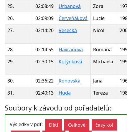
25.
02:08:49
Urbanová
Zora
1974
26.
02:09:09
Červeňáková
Lucie
1987
27.
02:14:20
Vesecká
Nicol
2004
28.
02:14:55
Havranová
Romana
1994
29.
02:30:15
Kotýnková
Michaela
1990
30.
02:36:22
Ronovská
Jana
1966
31.
02:40:13
Huda
Tereza
1987
Soubory k závodu od pořadatelů:
Výsledky v pdf:
Děti
Celkové
časy kol