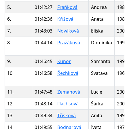
5.
01:42:27
Fraňková
Andrea
1989
6.
01:42:36
Křížová
Aneta
1989
7.
01:43:03
Nováková
Eliška
2005
8.
01:44:14
Pražáková
Dominika
1992
9.
01:46:45
Kunor
Samanta
1991
10.
01:46:58
Řechková
Svatava
1967
11.
01:47:48
Zemanová
Lucie
2005
12.
01:48:14
Flachsová
Šárka
2002
13.
01:49:34
Třísková
Anita
1995
14.
01:49:55
Bodnarová
Iveta
1976