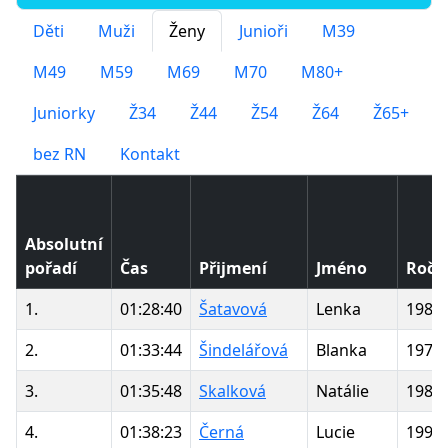
Děti
Muži
Ženy
Junioři
M39
M49
M59
M69
M70
M80+
Juniorky
Ž34
Ž44
Ž54
Ž64
Ž65+
bez RN
Kontakt
Absolutní
pořadí
Čas
Přijmení
Jméno
Ročn
1.
01:28:40
Šatavová
Lenka
1986
2.
01:33:44
Šindelářová
Blanka
1972
3.
01:35:48
Skalková
Natálie
1988
4.
01:38:23
Černá
Lucie
1993