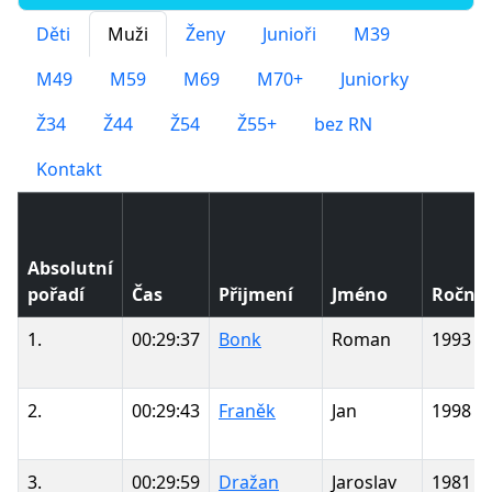
Děti
Muži
Ženy
Junioři
M39
M49
M59
M69
M70+
Juniorky
Ž34
Ž44
Ž54
Ž55+
bez RN
Kontakt
Absolutní
pořadí
Čas
Přijmení
Jméno
Ročník
1.
00:29:37
Bonk
Roman
1993
2.
00:29:43
Franěk
Jan
1998
3.
00:29:59
Dražan
Jaroslav
1981