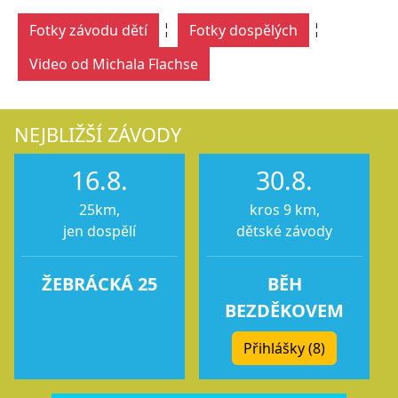
¦
¦
Fotky závodu dětí
Fotky dospělých
Video od Michala Flachse
NEJBLIŽŠÍ ZÁVODY
16.8.
30.8.
25km,
kros 9 km,
jen dospělí
dětské závody
ŽEBRÁCKÁ 25
BĚH
BEZDĚKOVEM
Přihlášky (8)