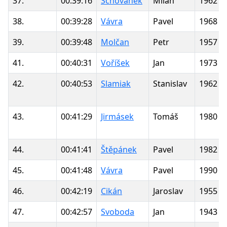
37.
00:39:16
Schovánek
Milan
1962
38.
00:39:28
Vávra
Pavel
1968
39.
00:39:48
Molčan
Petr
1957
41.
00:40:31
Voříšek
Jan
1973
42.
00:40:53
Slamiak
Stanislav
1962
43.
00:41:29
Jirmásek
Tomáš
1980
44.
00:41:41
Štěpánek
Pavel
1982
45.
00:41:48
Vávra
Pavel
1990
46.
00:42:19
Cikán
Jaroslav
1955
47.
00:42:57
Svoboda
Jan
1943