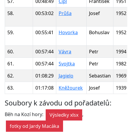
57.
00:48:49
Cipl
František
1951
58.
00:53:02
Průša
Josef
1952
59.
00:55:41
Hovorka
Bohuslav
1952
60.
00:57:44
Vávra
Petr
1994
61.
00:57:44
Svojtka
Petr
1982
62.
01:08:29
Jagielo
Sebastian
1969
63.
01:17:08
Kněžourek
Josef
1939
Soubory k závodu od pořadatelů:
Běh na Kozí hory:
,
Výsledky xlsx
fotky od Jardy Macáka