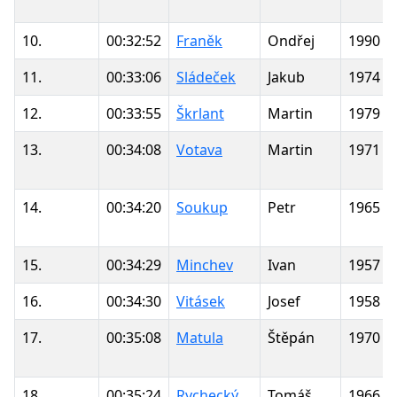
10.
00:32:52
Franěk
Ondřej
1990
11.
00:33:06
Sládeček
Jakub
1974
12.
00:33:55
Škrlant
Martin
1979
13.
00:34:08
Votava
Martin
1971
14.
00:34:20
Soukup
Petr
1965
15.
00:34:29
Minchev
Ivan
1957
16.
00:34:30
Vitásek
Josef
1958
17.
00:35:08
Matula
Štěpán
1970
18.
00:35:24
Rychecký
Tomáš
1966