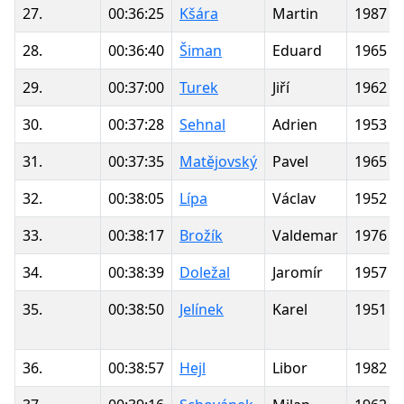
27.
00:36:25
Kšára
Martin
1987
28.
00:36:40
Šiman
Eduard
1965
29.
00:37:00
Turek
Jiří
1962
30.
00:37:28
Sehnal
Adrien
1953
31.
00:37:35
Matějovský
Pavel
1965
32.
00:38:05
Lípa
Václav
1952
33.
00:38:17
Brožík
Valdemar
1976
34.
00:38:39
Doležal
Jaromír
1957
35.
00:38:50
Jelínek
Karel
1951
36.
00:38:57
Hejl
Libor
1982