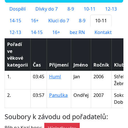
Dospělí
Dívky do 7
8-9
10-11
12-13
14-15
16+
Kluci do 7
8-9
10-11
12-13
14-15
16+
bez RN
Kontakt
Pořadí
ve
věkové
kategorii
Čas
Přijmení
Jméno
Ročník
Klub/
1.
03:45
Huml
Jan
2006
Střela
Žebrá
2.
03:57
Panuška
Ondřej
2007
Sokol
Dobří
Soubory k závodu od pořadatelů:
Běh na Kozí hory:
,