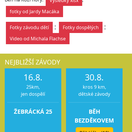
Výsledky xlsx
fotky od Jardy Macáka
¦
¦
Fotky závodu dětí
Fotky dospělých
Video od Michala Flachse
NEJBLIŽŠÍ ZÁVODY
16.8.
30.8.
25km,
kros 9 km,
jen dospělí
dětské závody
ŽEBRÁCKÁ 25
BĚH
BEZDĚKOVEM