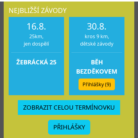
NEJBLIŽŠÍ ZÁVODY
16.8.
30.8.
25km,
kros 9 km,
jen dospělí
dětské závody
ŽEBRÁCKÁ 25
BĚH
BEZDĚKOVEM
Přihlášky (9)
ZOBRAZIT CELOU TERMÍNOVKU
PŘIHLÁŠKY