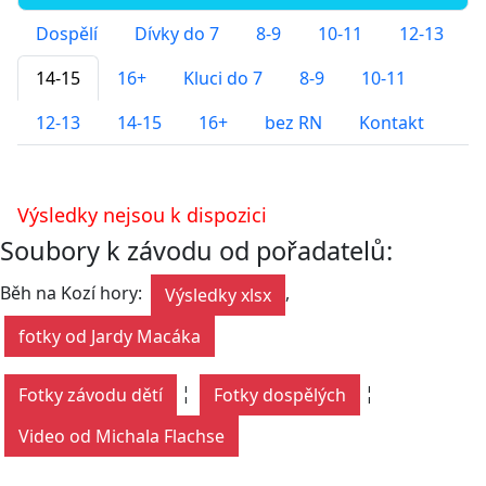
Dospělí
Dívky do 7
8-9
10-11
12-13
14-15
16+
Kluci do 7
8-9
10-11
12-13
14-15
16+
bez RN
Kontakt
Výsledky nejsou k dispozici
Soubory k závodu od pořadatelů:
Běh na Kozí hory:
,
Výsledky xlsx
fotky od Jardy Macáka
¦
¦
Fotky závodu dětí
Fotky dospělých
Video od Michala Flachse