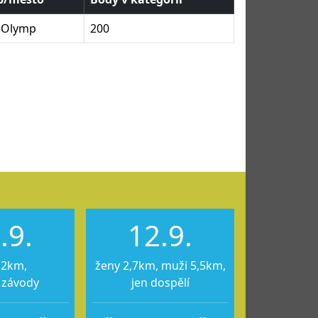
 Olymp
200
.9.
12.9.
12km,
ženy 2,7km, muži 5,5km,
 závody
jen dospělí