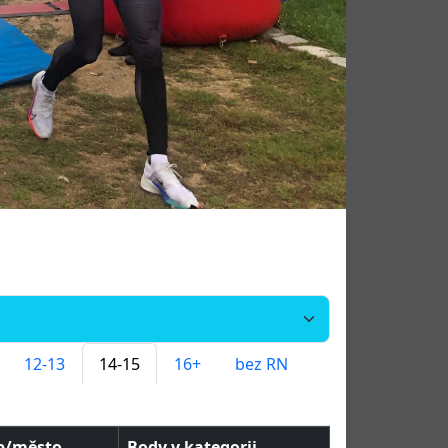
12-13
14-15
16+
bez RN
b/město
Body v kategorii