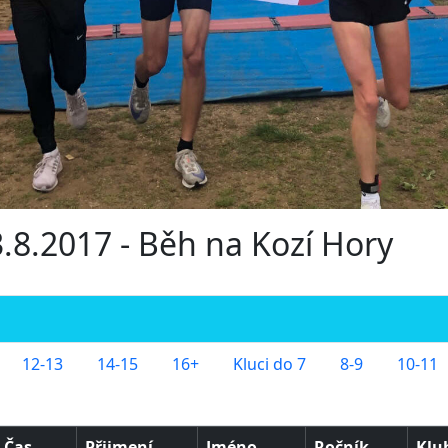
3.8.2017 - Běh na Kozí Hory
12-13
14-15
16+
Kluci do 7
8-9
10-11
Čas
Přijmení
Jméno
Ročník
Klu