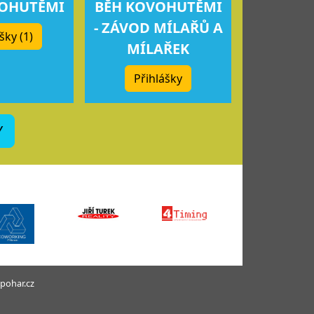
VOHUTĚMI
BĚH KOVOHUTĚMI
- ZÁVOD MÍLAŘŮ A
šky (1)
MÍLAŘEK
Přihlášky
Y
pohar.cz