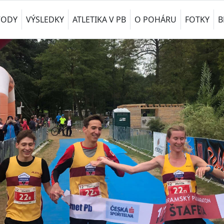
VODY
VÝSLEDKY
ATLETIKA V PB
O POHÁRU
FOTKY
B