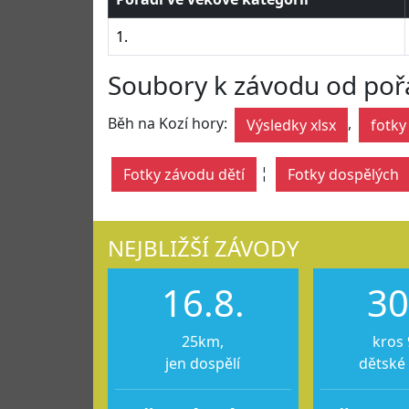
1.
Soubory k závodu od poř
Běh na Kozí hory:
,
Výsledky xlsx
fotky
¦
Fotky závodu dětí
Fotky dospělých
NEJBLIŽŠÍ ZÁVODY
16.8.
30
25km,
kros 
jen dospělí
dětské