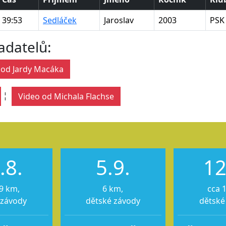
39:53
Sedláček
Jaroslav
2003
PSK
adatelů:
 od Jardy Macáka
¦
Video od Michala Flachse
.8.
5.9.
12
9 km,
6 km,
cca 
 závody
dětské závody
dětské