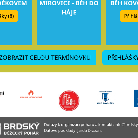
DĚKOVEM
MIROVICE - BĚH DO
BĚH KO
HÁJE
šky (8)
Přihlá
ZOBRAZIT CELOU TERMÍNOVKU
PŘIHLÁŠK
Dotazy k organizaci poháru a kontakt: info@brdsky
Datové podklady: Jarda Dražan.