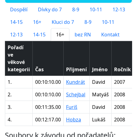
Dospělí
Dívky do 7
8-9
10-11
12-13
14-15
16+
Kluci do 7
8-9
10-11
12-13
14-15
16+
bez RN
Kontakt
Pořadí
ve
věkové
kategorii
Čas
Přijmení
Jméno
Ročník
1.
00:10:10.00
Kundrát
David
2007
2.
00:10:10.00
Schejbal
Matyáš
2008
3.
00:11:35.00
Furiš
David
2008
4.
00:12:17.00
Hobza
Lukáš
2008
Soubory k závodu od pořadatelů: