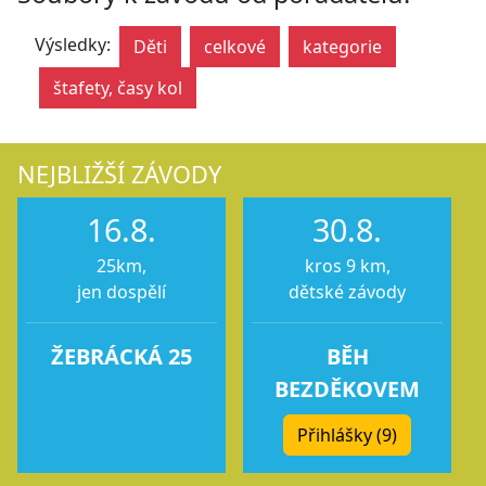
Výsledky:
Děti
celkové
kategorie
štafety, časy kol
NEJBLIŽŠÍ ZÁVODY
16.8.
30.8.
25km,
kros 9 km,
jen dospělí
dětské závody
ŽEBRÁCKÁ 25
BĚH
BEZDĚKOVEM
Přihlášky (9)