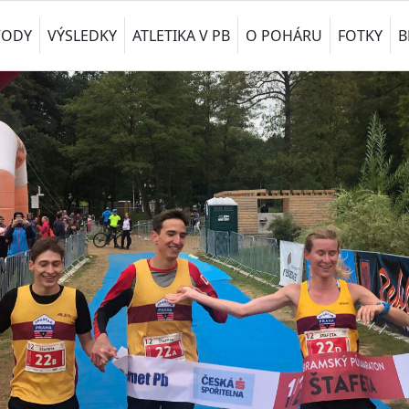
VODY
VÝSLEDKY
ATLETIKA V PB
O POHÁRU
FOTKY
B