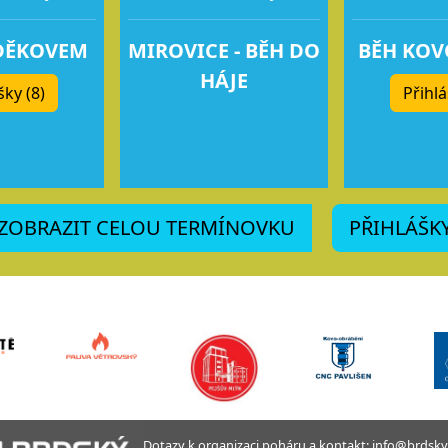
DĚKOVEM
MIROVICE - BĚH DO
BĚH KO
HÁJE
šky (8)
Přihlá
ZOBRAZIT CELOU TERMÍNOVKU
PŘIHLÁŠK
Dotazy k organizaci poháru a kontakt: info@brdsky