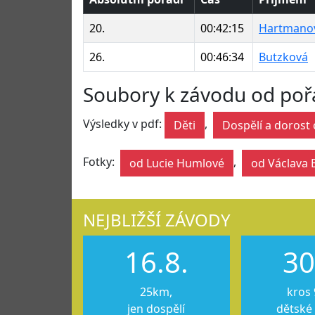
20.
00:42:15
Hartmano
26.
00:46:34
Butzková
Soubory k závodu od poř
Výsledky v pdf:
,
Děti
Dospělí a dorost 
Fotky:
,
od Lucie Humlové
od Václava 
NEJBLIŽŠÍ ZÁVODY
16.8.
30
25km,
kros 
jen dospělí
dětské