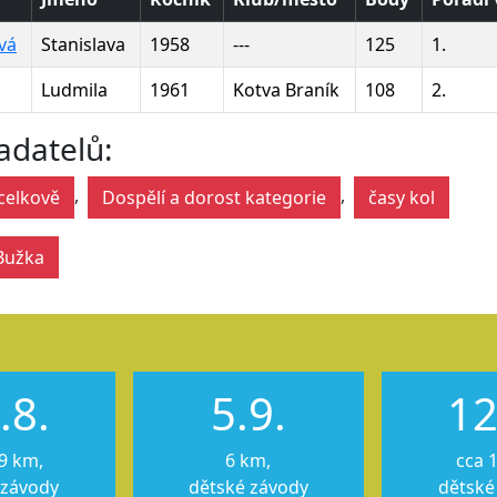
vá
Stanislava
1958
---
125
1.
Ludmila
1961
Kotva Braník
108
2.
adatelů:
,
,
celkově
Dospělí a dorost kategorie
časy kol
Bužka
.8.
5.9.
12
9 km,
6 km,
cca 
 závody
dětské závody
dětské