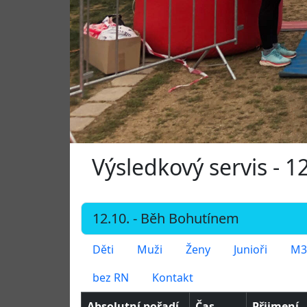
Výsledkový servis - 
Děti
Muži
Ženy
Junioři
M3
bez RN
Kontakt
Absolutní pořadí
Čas
Přijmení