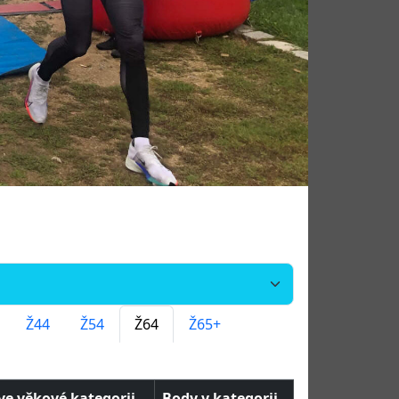
Ž44
Ž54
Ž64
Ž65+
ve věkové kategorii
Body v kategorii