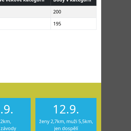
200
195
.9.
12.9.
12km,
ženy 2,7km, muži 5,5km,
 závody
jen dospělí