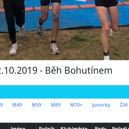
12.10.2019 - Běh Bohutínem
9
M49
M59
M69
M70+
Juniorky
Ž34
Jméno
Ročník
Klub/město
Body
Pořadí 