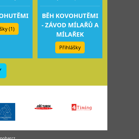
VOHUTĚMI
BĚH KOVOHUTĚMI
- ZÁVOD MÍLAŘŮ A
šky (1)
MÍLAŘEK
Přihlášky
Y
pohar.cz