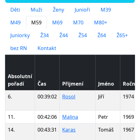
Děti
Muži
Ženy
Junioři
M39
M49
M59
M69
M70
M80+
Juniorky
Ž34
Ž44
Ž54
Ž64
Ž65+
bez RN
Kontakt
Absolutní
pořadí
Čas
Přijmení
Jméno
Ročník
6.
00:39:02
Rosol
Jiří
1974
11.
00:42:06
Malina
Petr
1969
14.
00:43:31
Karas
Tomáš
1967