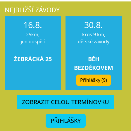
NEJBLIŽŠÍ ZÁVODY
16.8.
30.8.
25km,
kros 9 km,
jen dospělí
dětské závody
ŽEBRÁCKÁ 25
BĚH
BEZDĚKOVEM
Přihlášky (9)
ZOBRAZIT CELOU TERMÍNOVKU
PŘIHLÁŠKY