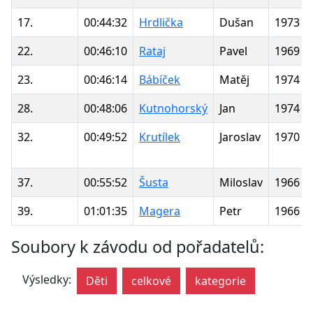
17.
00:44:32
Hrdlička
Dušan
1973
22.
00:46:10
Rataj
Pavel
1969
23.
00:46:14
Bábíček
Matěj
1974
28.
00:48:06
Kutnohorský
Jan
1974
32.
00:49:52
Krutílek
Jaroslav
1970
37.
00:55:52
Šusta
Miloslav
1966
39.
01:01:35
Magera
Petr
1966
Soubory k závodu od pořadatelů:
Výsledky:
Děti
celkové
kategorie