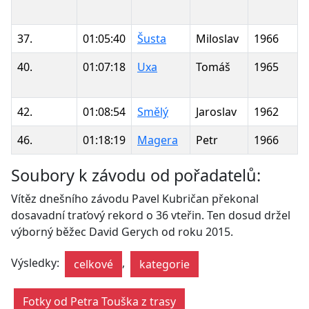
37.
01:05:40
Šusta
Miloslav
1966
40.
01:07:18
Uxa
Tomáš
1965
T
42.
01:08:54
Smělý
Jaroslav
1962
46.
01:18:19
Magera
Petr
1966
Soubory k závodu od pořadatelů:
Vítěz dnešního závodu Pavel Kubričan překonal
dosavadní traťový rekord o 36 vteřin. Ten dosud držel
výborný běžec David Gerych od roku 2015.
Výsledky:
,
celkové
kategorie
Fotky od Petra Touška z trasy