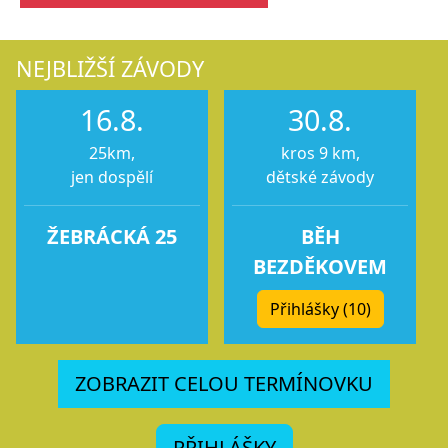
NEJBLIŽŠÍ ZÁVODY
16.8.
30.8.
25km,
kros 9 km,
jen dospělí
dětské závody
ŽEBRÁCKÁ 25
BĚH
BEZDĚKOVEM
Přihlášky (10)
ZOBRAZIT CELOU TERMÍNOVKU
PŘIHLÁŠKY