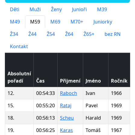
Děti
Muži
Ženy
Junioři
M39
M49
M59
M69
M70+
Juniorky
Ž34
Ž44
Ž54
Ž64
Ž65+
bez RN
Kontakt
Absolutní
pořadí
Čas
Přijmení
Jméno
Ročník
12.
00:54:33
Raboch
Ivan
1966
15.
00:55:20
Rataj
Pavel
1969
18.
00:56:13
Scheu
Harald
1969
19.
00:56:25
Karas
Tomáš
1967
I