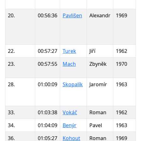
20.
00:56:36
Pavlišen
Alexandr
1969
D
A
22.
00:57:27
Turek
Jiří
1962
23.
00:57:55
Mach
Zbyněk
1970
28.
01:00:09
Skopalík
Jaromír
1963
Ď
33.
01:03:38
Vokáč
Roman
1962
Z
34.
01:04:09
Benýr
Pavel
1963
36.
01:05:27
Kohout
Roman
1969
T