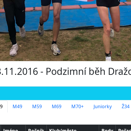
13.11.2016 - Podzimní běh Dra
9
M49
M59
M69
M70+
Juniorky
Ž34
Jméno
Ročník
Klub/město
Body
Pořad