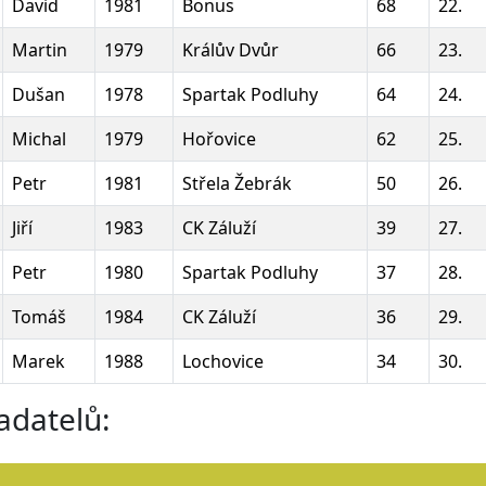
David
1981
Bonus
68
22.
Martin
1979
Králův Dvůr
66
23.
Dušan
1978
Spartak Podluhy
64
24.
Michal
1979
Hořovice
62
25.
Petr
1981
Střela Žebrák
50
26.
Jiří
1983
CK Záluží
39
27.
Petr
1980
Spartak Podluhy
37
28.
Tomáš
1984
CK Záluží
36
29.
Marek
1988
Lochovice
34
30.
adatelů: