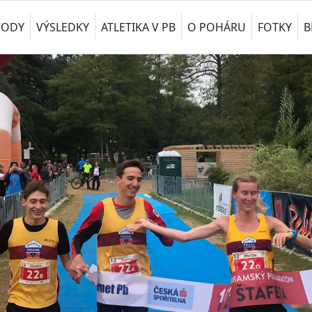
VODY
VÝSLEDKY
ATLETIKA V PB
O POHÁRU
FOTKY
B