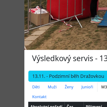
Výsledkový servis - 
Děti
Muži
Ženy
Junioři
M3
Kontakt
Absolutní pořadí
Čas
Přijmení