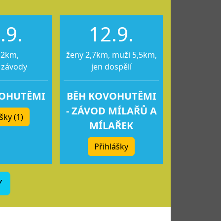
.9.
12.9.
12km,
ženy 2,7km, muži 5,5km,
 závody
jen dospělí
VOHUTĚMI
BĚH KOVOHUTĚMI
- ZÁVOD MÍLAŘŮ A
šky (1)
MÍLAŘEK
Přihlášky
Y