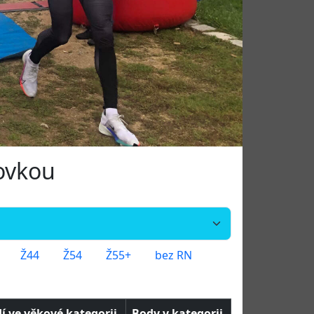
žovkou
Ž44
Ž54
Ž55+
bez RN
í ve věkové kategorii
Body v kategorii