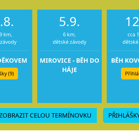
.8.
5.9.
12
9 km,
6 km,
cca 
 závody
dětské závody
dětské
DĚKOVEM
MIROVICE - BĚH DO
BĚH KO
HÁJE
šky (9)
Přihlá
ZOBRAZIT CELOU TERMÍNOVKU
PŘIHLÁŠK