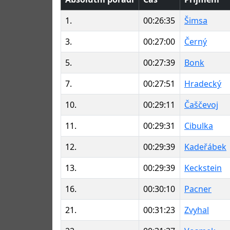
1.
00:26:35
Šimsa
3.
00:27:00
Černý
5.
00:27:39
Bonk
7.
00:27:51
Hradecký
10.
00:29:11
Čaščevoj
11.
00:29:31
Cibulka
12.
00:29:39
Kadeřábek
13.
00:29:39
Keckstein
16.
00:30:10
Pacner
21.
00:31:23
Zvyhal