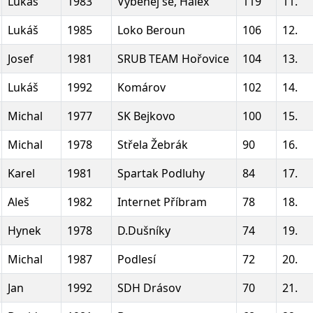
Lukáš
1983
Vyběhej se, Halex
119
11.
Lukáš
1985
Loko Beroun
106
12.
Josef
1981
SRUB TEAM Hořovice
104
13.
Lukáš
1992
Komárov
102
14.
Michal
1977
SK Bejkovo
100
15.
Michal
1978
Střela Žebrák
90
16.
Karel
1981
Spartak Podluhy
84
17.
Aleš
1982
Internet Příbram
78
18.
Hynek
1978
D.Dušníky
74
19.
Michal
1987
Podlesí
72
20.
Jan
1992
SDH Drásov
70
21.