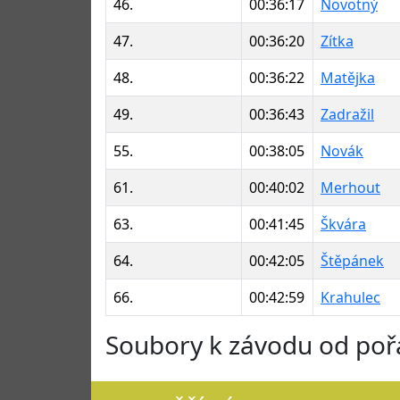
46.
00:36:17
Novotný
47.
00:36:20
Zítka
48.
00:36:22
Matějka
49.
00:36:43
Zadražil
55.
00:38:05
Novák
61.
00:40:02
Merhout
63.
00:41:45
Škvára
64.
00:42:05
Štěpánek
66.
00:42:59
Krahulec
Soubory k závodu od poř