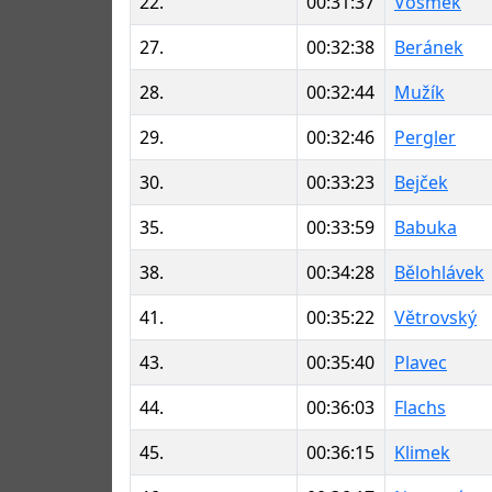
22.
00:31:37
Vosmek
27.
00:32:38
Beránek
28.
00:32:44
Mužík
29.
00:32:46
Pergler
30.
00:33:23
Bejček
35.
00:33:59
Babuka
38.
00:34:28
Bělohlávek
41.
00:35:22
Větrovský
43.
00:35:40
Plavec
44.
00:36:03
Flachs
45.
00:36:15
Klimek