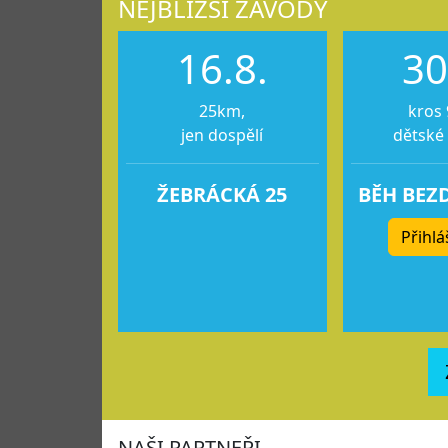
NEJBLIŽŠÍ ZÁVODY
16.8.
30
25km,
kros 
jen dospělí
dětské
ŽEBRÁCKÁ 25
BĚH BEZ
Přihlá
NAŠI PARTNEŘI