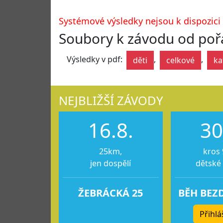
Systémové výsledky nejsou k dispozici
Soubory k závodu od poř
Výsledky v pdf:
,
,
děti
celkové
ka
NEJBLIŽŠÍ ZÁVODY
16.8.
30
25km,
kros 
jen dospělí
dětské
ŽEBRÁCKÁ 25
BĚH BEZ
Přihlá