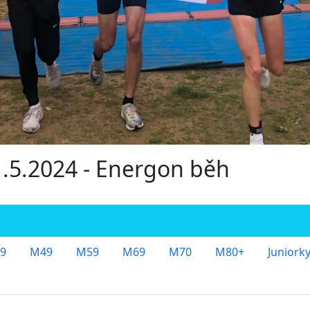
11.5.2024 - Energon běh
9
M49
M59
M69
M70
M80+
Juniork