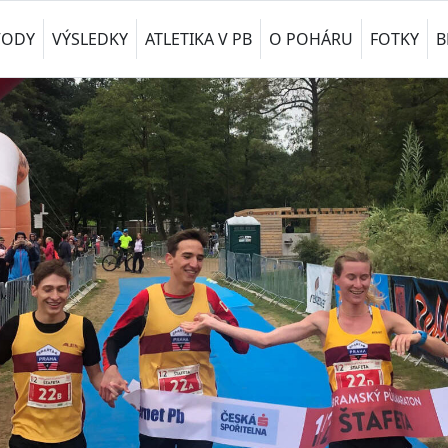
VODY
VÝSLEDKY
ATLETIKA V PB
O POHÁRU
FOTKY
B