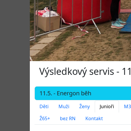
Výsledkový servis - 
Děti
Muži
Ženy
Junioři
M3
Ž65+
bez RN
Kontakt