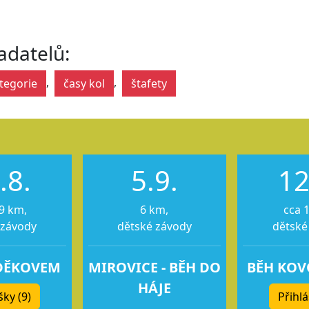
adatelů:
,
,
tegorie
časy kol
štafety
.8.
5.9.
12
9 km,
6 km,
cca 
 závody
dětské závody
dětské
DĚKOVEM
MIROVICE - BĚH DO
BĚH KO
HÁJE
šky (9)
Přihlá