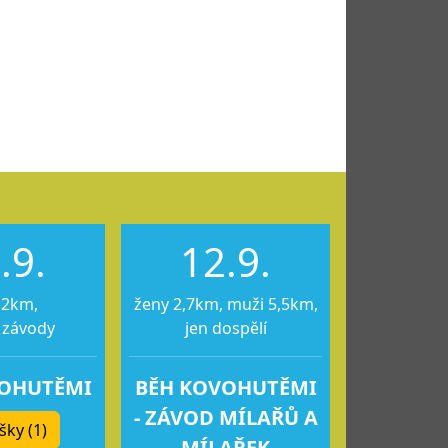
.9.
12.9.
12km,
ženy 2,7km, muži 5,5km,
 závody
jen dospělí
VOHUTĚMI
BĚH KOVOHUTĚMI
- ZÁVOD MÍLAŘŮ A
šky (1)
MÍLAŘEK