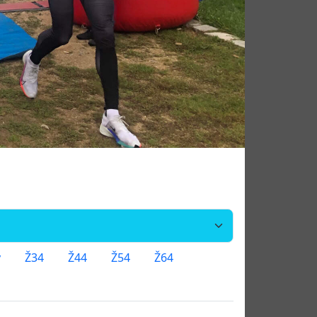
y
Ž34
Ž44
Ž54
Ž64