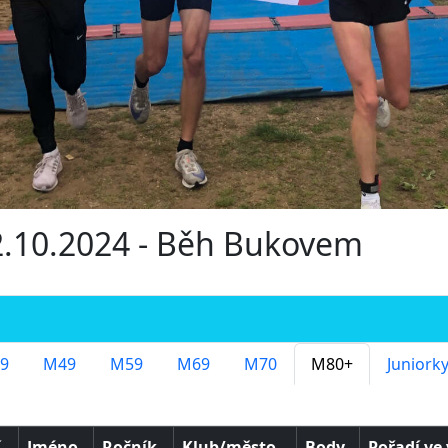
12.10.2024 - Běh Bukovem
9
M49
M59
M69
M70
M80+
Juniork
í
Jméno
Ročník
Klub/město
Body
Pořadí ve