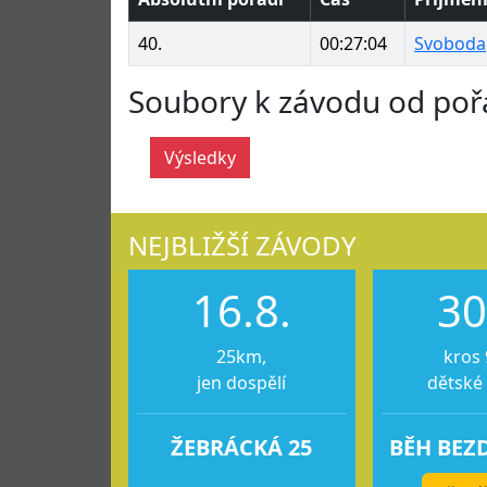
40.
00:27:04
Svoboda
Soubory k závodu od poř
Výsledky
NEJBLIŽŠÍ ZÁVODY
16.8.
30
25km,
kros 
jen dospělí
dětské
ŽEBRÁCKÁ 25
BĚH BEZ