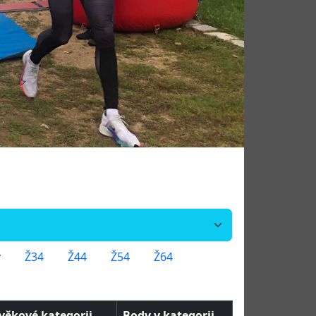
y
Ž34
Ž44
Ž54
Ž64
 věkové kategorii
Body v kategorii