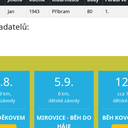
Jan
1943
Příbram
80
1.
adatelů:
.8.
5.9.
12
9 km,
6 km,
cca 
 závody
dětské závody
dětské
DĚKOVEM
MIROVICE - BĚH DO
BĚH KO
HÁJE