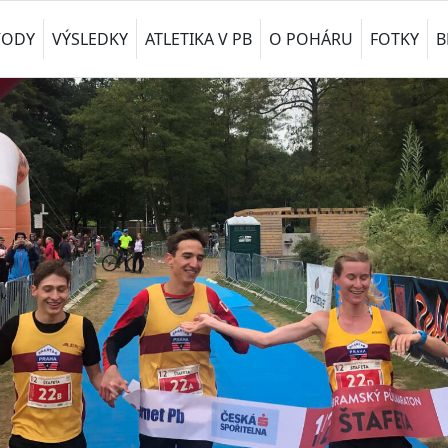
VODY
VÝSLEDKY
ATLETIKA V PB
O POHÁRU
FOTKY
B