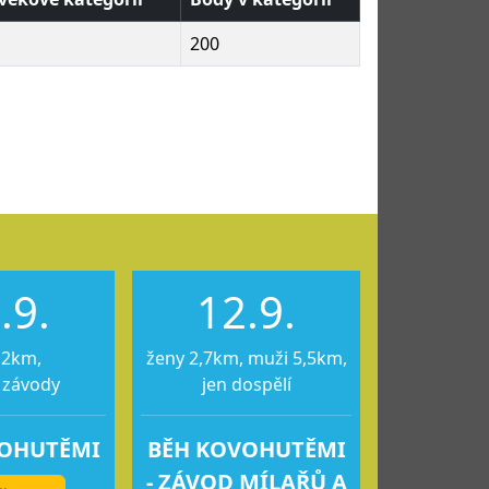
200
.9.
12.9.
12km,
ženy 2,7km, muži 5,5km,
 závody
jen dospělí
VOHUTĚMI
BĚH KOVOHUTĚMI
- ZÁVOD MÍLAŘŮ A