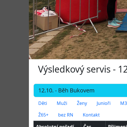
Výsledkový servis - 
Děti
Muži
Ženy
Junioři
M3
Ž65+
bez RN
Kontakt
Absolutní pořadí
Čas
Přijmen