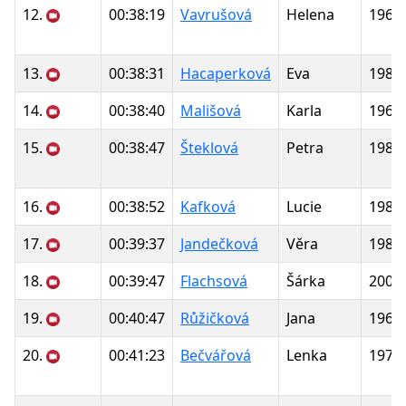
12.
00:38:19
Vavrušová
Helena
1961
13.
00:38:31
Hacaperková
Eva
1986
14.
00:38:40
Mališová
Karla
1960
15.
00:38:47
Šteklová
Petra
1981
16.
00:38:52
Kafková
Lucie
1982
17.
00:39:37
Jandečková
Věra
1981
18.
00:39:47
Flachsová
Šárka
2002
19.
00:40:47
Růžičková
Jana
1969
20.
00:41:23
Bečvářová
Lenka
1973