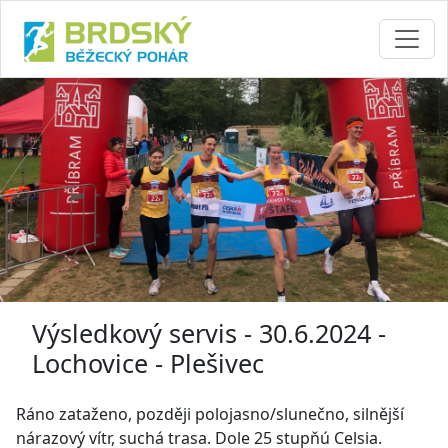
Výsledkový servis - 30.6.2024 -
Lochovice - Plešivec
Ráno zataženo, později polojasno/slunečno, silnější
nárazový vítr, suchá trasa. Dole 25 stupňú Celsia.