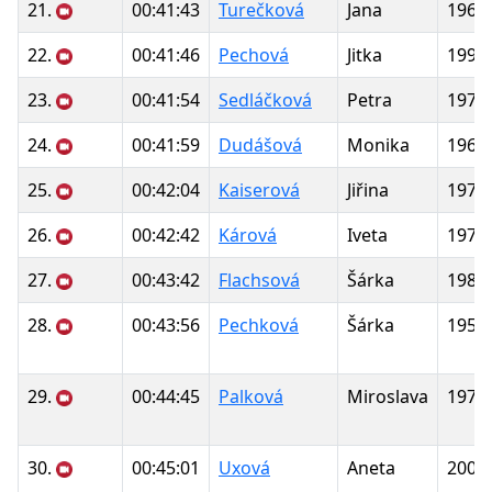
21.
00:41:43
Turečková
Jana
1968
22.
00:41:46
Pechová
Jitka
1991
23.
00:41:54
Sedláčková
Petra
1970
24.
00:41:59
Dudášová
Monika
1966
25.
00:42:04
Kaiserová
Jiřina
1976
26.
00:42:42
Kárová
Iveta
1977
27.
00:43:42
Flachsová
Šárka
1980
28.
00:43:56
Pechková
Šárka
1956
29.
00:44:45
Palková
Miroslava
1978
30.
00:45:01
Uxová
Aneta
2000