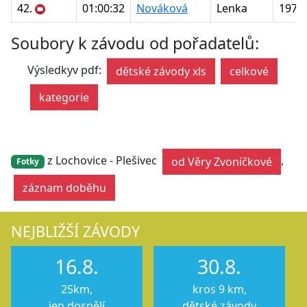
42.
01:00:32
Nováková
Lenka
1975
Soubory k závodu od pořadatelů:
Výsledkyv pdf:
dětské závody xls
celkové
kategorie
z Lochovice - Plešivec
,
od Věry Zvoníčkové
Fotky
záznam doběhu
NEJBLIŽŠÍ ZÁVODY
16.8.
30.8.
25km,
kros 9 km,
jen dospělí
dětské závody