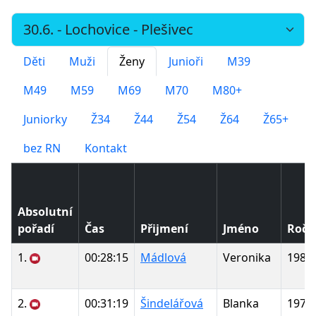
Děti
Muži
Ženy
Junioři
M39
M49
M59
M69
M70
M80+
Juniorky
Ž34
Ž44
Ž54
Ž64
Ž65+
bez RN
Kontakt
Absolutní
pořadí
Čas
Přijmení
Jméno
Ročn
1.
00:28:15
Mádlová
Veronika
1982
2.
00:31:19
Šindelářová
Blanka
1972