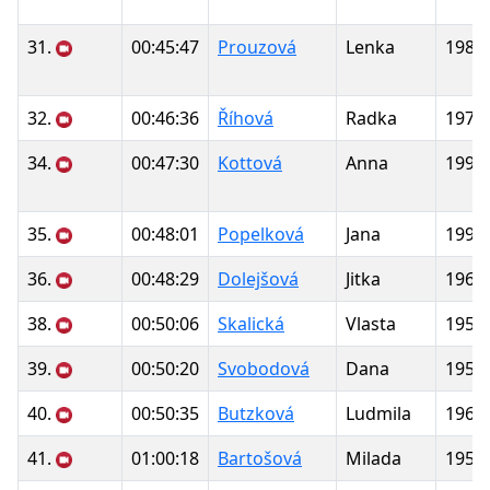
31.
00:45:47
Prouzová
Lenka
1981
32.
00:46:36
Říhová
Radka
1972
34.
00:47:30
Kottová
Anna
1994
35.
00:48:01
Popelková
Jana
1991
36.
00:48:29
Dolejšová
Jitka
1960
38.
00:50:06
Skalická
Vlasta
1951
39.
00:50:20
Svobodová
Dana
1952
40.
00:50:35
Butzková
Ludmila
1961
41.
01:00:18
Bartošová
Milada
1953