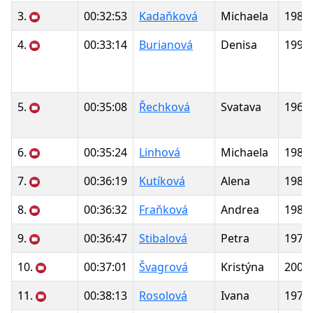
3.
00:32:53
Kadaňková
Michaela
1985
4.
00:33:14
Burianová
Denisa
1993
5.
00:35:08
Řechková
Svatava
1967
6.
00:35:24
Linhová
Michaela
1983
7.
00:36:19
Kutíková
Alena
1984
8.
00:36:32
Fraňková
Andrea
1989
9.
00:36:47
Stibalová
Petra
1976
10.
00:37:01
Švagrová
Kristýna
2000
11.
00:38:13
Rosolová
Ivana
1974