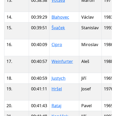
13.
00:38:58
Votava
Martin
1971
14.
00:39:29
Blahovec
Václav
1983
15.
00:39:51
Švaček
Stanislav
1993
16.
00:40:09
Cipro
Miroslav
1986
17.
00:40:57
Weinfurter
Aleš
1988
18.
00:40:59
Justych
Jiří
1969
19.
00:41:11
Hršel
Josef
1976
20.
00:41:43
Rataj
Pavel
1969