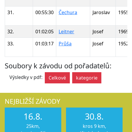
31.
00:55:30
Čechura
Jaroslav
1955
32.
01:02:05
Leitner
Josef
1969
33.
01:03:17
Průša
Josef
1952
Soubory k závodu od pořadatelů:
Výsledky v pdf:
Celkové
kategorie
NEJBLIŽŠÍ ZÁVODY
16.8.
30.8.
25km,
kros 9 km,