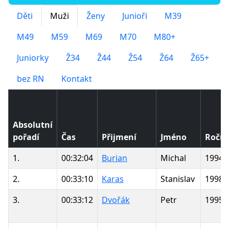
Děti
Muži
Ženy
Junioři
M39
M49
M59
M69
M70
M80+
Juniorky
Ž34
Ž44
Ž54
Ž64
Ž65+
bez RN
Kontakt
Absolutní
pořadí
Čas
Přijmení
Jméno
Roční
1.
00:32:04
Burian
Michal
1994
2.
00:33:10
Karas
Stanislav
1998
3.
00:33:12
Dvořák
Petr
1995