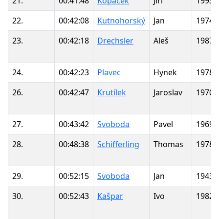
21.
00:41:48
Kopáček
Jiří
1993
22.
00:42:08
Kutnohorský
Jan
1974
23.
00:42:18
Drechsler
Aleš
1987
24.
00:42:23
Plavec
Hynek
1978
26.
00:42:47
Krutílek
Jaroslav
1970
27.
00:43:42
Svoboda
Pavel
1969
28.
00:48:38
Schifferling
Thomas
1978
29.
00:52:15
Svoboda
Jan
1943
30.
00:52:43
Kašpar
Ivo
1982