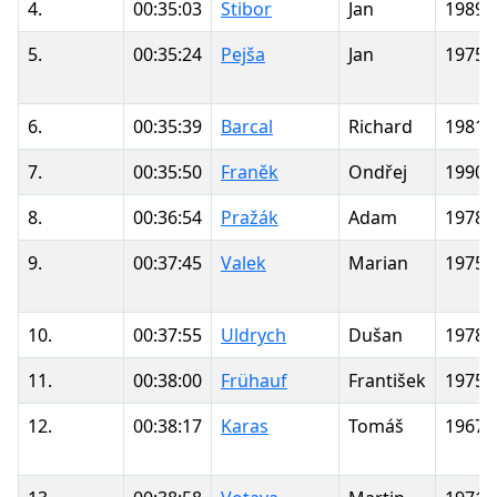
4.
00:35:03
Stibor
Jan
1989
5.
00:35:24
Pejša
Jan
1975
6.
00:35:39
Barcal
Richard
1981
7.
00:35:50
Franěk
Ondřej
1990
8.
00:36:54
Pražák
Adam
1978
9.
00:37:45
Valek
Marian
1975
10.
00:37:55
Uldrych
Dušan
1978
11.
00:38:00
Frühauf
František
1975
12.
00:38:17
Karas
Tomáš
1967