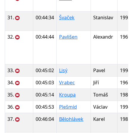
31.
00:44:34
Švaček
Stanislav
1993
32.
00:44:44
Pavlišen
Alexandr
1969
33.
00:45:02
Lisý
Pavel
1994
34.
00:45:03
Vrabec
Jiří
1961
35.
00:45:14
Kroupa
Tomáš
1980
36.
00:45:53
Plešmíd
Václav
1994
37.
00:46:04
Bělohlávek
Karel
1981