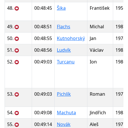
48.
00:48:45
Šika
František
1959
49.
00:48:51
Flachs
Michal
1987
50.
00:48:55
Kutnohorský
Jan
1974
51.
00:48:56
Ludvík
Václav
1982
52.
00:49:03
Turcanu
Ion
1980
53.
00:49:03
Pichlík
Roman
1977
54.
00:49:08
Machuta
Jindřich
1986
55.
00:49:14
Novák
Aleš
1976