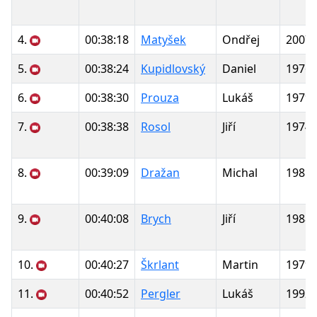
4.
00:38:18
Matyšek
Ondřej
2007
5.
00:38:24
Kupidlovský
Daniel
1976
6.
00:38:30
Prouza
Lukáš
1979
7.
00:38:38
Rosol
Jiří
1974
8.
00:39:09
Dražan
Michal
1981
9.
00:40:08
Brych
Jiří
1988
10.
00:40:27
Škrlant
Martin
1979
11.
00:40:52
Pergler
Lukáš
1992