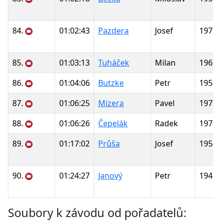
84.
01:02:43
Pazdera
Josef
1972
85.
01:03:13
Tuháček
Milan
1965
86.
01:04:06
Butzke
Petr
1959
87.
01:06:25
Mizera
Pavel
1977
88.
01:06:26
Čepelák
Radek
1973
89.
01:17:02
Průša
Josef
1952
90.
01:24:27
Janový
Petr
1945
Soubory k závodu od pořadatelů: