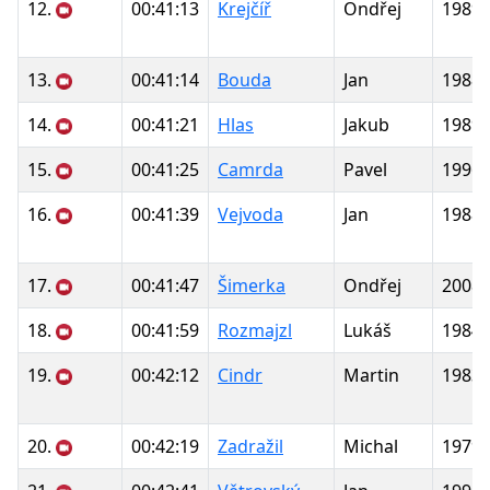
12.
00:41:13
Krejčíř
Ondřej
1989
13.
00:41:14
Bouda
Jan
1988
14.
00:41:21
Hlas
Jakub
1989
15.
00:41:25
Camrda
Pavel
1996
16.
00:41:39
Vejvoda
Jan
1988
17.
00:41:47
Šimerka
Ondřej
2008
18.
00:41:59
Rozmajzl
Lukáš
1984
19.
00:42:12
Cindr
Martin
1983
20.
00:42:19
Zadražil
Michal
1979