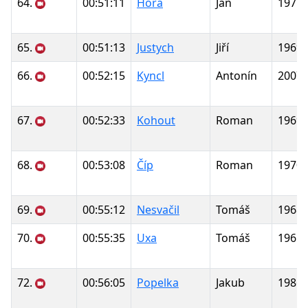
64.
00:51:11
Hora
Jan
1971
65.
00:51:13
Justych
Jiří
1969
66.
00:52:15
Kyncl
Antonín
2007
67.
00:52:33
Kohout
Roman
1969
68.
00:53:08
Číp
Roman
1970
69.
00:55:12
Nesvačil
Tomáš
1968
70.
00:55:35
Uxa
Tomáš
1965
72.
00:56:05
Popelka
Jakub
1986