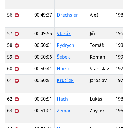
56.
00:49:37
Drechsler
Aleš
1987
57.
00:49:55
Vlasák
Jiří
1964
58.
00:50:01
Rydrych
Tomáš
1986
59.
00:50:06
Šebek
Roman
1992
60.
00:50:41
Hnízdil
Stanislav
1973
61.
00:50:51
Krutílek
Jaroslav
1970
62.
00:50:51
Hach
Lukáš
1984
63.
00:51:01
Zeman
Zbyšek
1969