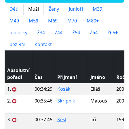
Děti
Muži
Ženy
Junioři
M39
M49
M59
M69
M70
M80+
Juniorky
Ž34
Ž44
Ž54
Ž64
Ž65+
bez RN
Kontakt
Absolutní
pořadí
Čas
Přijmení
Jméno
Ročn
1.
00:34:29
Kosák
Eliáš
2007
2.
00:35:46
Skripnik
Matouš
2008
3.
00:37:45
Kesl
Jiří
1995