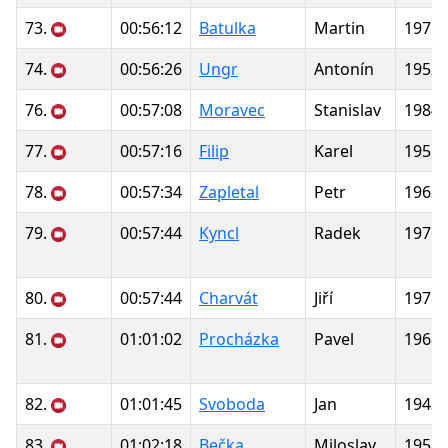
73.
00:56:12
Batulka
Martin
1975
74.
00:56:26
Ungr
Antonín
1952
76.
00:57:08
Moravec
Stanislav
1984
77.
00:57:16
Filip
Karel
1955
78.
00:57:34
Zapletal
Petr
1963
79.
00:57:44
Kyncl
Radek
1976
80.
00:57:44
Charvát
Jiří
1978
81.
01:01:02
Procházka
Pavel
1968
82.
01:01:45
Svoboda
Jan
1943
83.
01:02:18
Bečka
Miloslav
1955