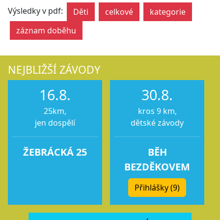
Výsledky v pdf:
Děti
celkové
kategorie
záznam doběhu
NEJBLIŽŠÍ ZÁVODY
16.8.
30.8.
25km,
kros 9 km,
jen dospělí
dětské závody
ŽEBRÁCKÁ 25
BĚH
BEZDĚKOVEM
Přihlášky (9)