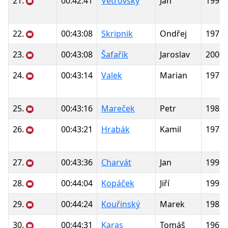
21.
00:42:41
Větrovský
Jan
1998
22.
00:43:08
Skripnik
Ondřej
1975
23.
00:43:08
Šafařík
Jaroslav
2000
24.
00:43:14
Valek
Marian
1975
25.
00:43:16
Mareček
Petr
1980
26.
00:43:21
Hrabák
Kamil
1973
27.
00:43:36
Charvát
Jan
1998
28.
00:44:04
Kopáček
Jiří
1993
29.
00:44:24
Kouřinský
Marek
1985
30.
00:44:31
Karas
Tomáš
1967