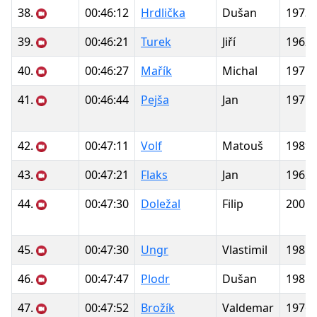
38.
00:46:12
Hrdlička
Dušan
1973
39.
00:46:21
Turek
Jiří
1962
40.
00:46:27
Mařík
Michal
1975
41.
00:46:44
Pejša
Jan
1975
42.
00:47:11
Volf
Matouš
1989
43.
00:47:21
Flaks
Jan
1962
44.
00:47:30
Doležal
Filip
2005
45.
00:47:30
Ungr
Vlastimil
1981
46.
00:47:47
Plodr
Dušan
1981
47.
00:47:52
Brožík
Valdemar
1976