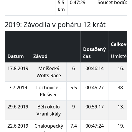
5.5
0:47:29
Součet bodů:
km
2019: Závodila v poháru 12 krát
Celkové 
Dosažený
Datum
Závod
čas
Umístění
17.8.2019
Mníšecký
6
00:46:14
16.
Wolfs Race
7.7.2019
Lochovice -
5.5
00:45:27
38.
Plešivec
29.6.2019
Běh okolo
9
00:59:17
13.
Vraní skály
22.6.2019
Chaloupecký
7.4
00:47:24
19.