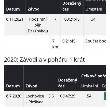
Dosažený
Datum
Závod
čas
Umístění
B
6.11.2021
Podzimní
7
00:21:45
34.
běh
Dražovkou
7
0:21:45
Součet bodů:
km
2020: Závodila v poháru 1 krát
Celkové pořad
Dosažený
Datum
Závod
čas
Umístění
Bod
6.7.2020
Lochovice
5.5
00:47:29
54.
52
- Plešivec