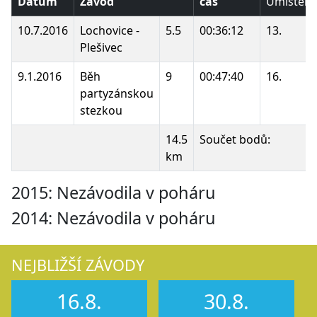
Datum
Závod
čas
Umístění
10.7.2016
Lochovice -
5.5
00:36:12
13.
Plešivec
9.1.2016
Běh
9
00:47:40
16.
partyzánskou
stezkou
14.5
Součet bodů:
km
2015: Nezávodila v poháru
2014: Nezávodila v poháru
NEJBLIŽŠÍ ZÁVODY
16.8.
30.8.