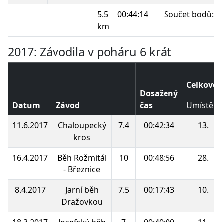
5.5
00:44:14
Součet bodů:
km
2017: Závodila v poháru 6 krát
Celkové 
Dosažený
Datum
Závod
čas
Umístění
11.6.2017
Chaloupecký
7.4
00:42:34
13.
kros
16.4.2017
Běh Rožmitál
10
00:48:56
28.
- Březnice
8.4.2017
Jarní běh
7.5
00:17:43
10.
Dražovkou
18.3.2017
Josefský běh
7
00:40:00
11.