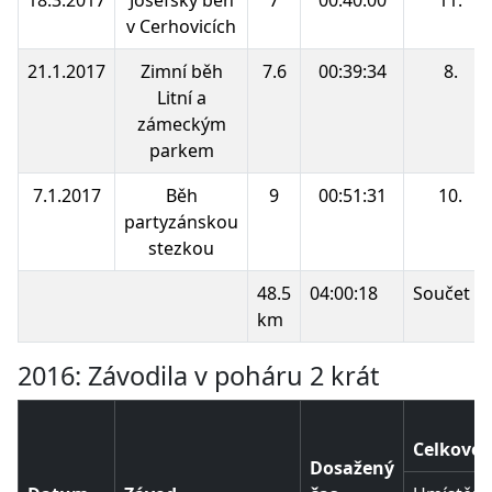
v Cerhovicích
21.1.2017
Zimní běh
7.6
00:39:34
8.
Litní a
zámeckým
parkem
7.1.2017
Běh
9
00:51:31
10.
partyzánskou
stezkou
48.5
04:00:18
Součet b
km
2016: Závodila v poháru 2 krát
Celkové 
Dosažený