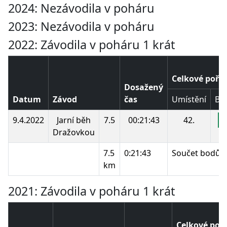
2024: Nezávodila v poháru
2023: Nezávodila v poháru
2022: Závodila v poháru 1 krát
Celkové pořa
Dosažený
Datum
Závod
čas
Umístění
Bo
9.4.2022
Jarní běh
7.5
00:21:43
42.
7
Dražovkou
7.5
0:21:43
Součet bodů:
km
2021: Závodila v poháru 1 krát
Celkové poř