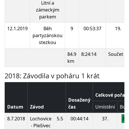
Litní a
zámeckým
parkem
12.1.2019
Běh
9
00:53:37
19.
partyzánskou
stezkou
84.9
8:24:14
Součet b
km
2018: Závodila v poháru 1 krát
Celkové pořad
Dosažený
Datum
Závod
čas
Umístění
Bod
8.7.2018
Lochovice
5.5
00:44:14
37.
86
- Plešivec