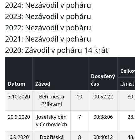
2024: Nezávodil v poháru
2023: Nezávodil v poháru
2022: Nezávodil v poháru
2021: Nezávodil v poháru
2020: Závodil v poháru 14 krát
Celkové
Dosažený
Datum
Závod
čas
Umístěn
3.10.2020
Běh města
10
00:52:22
80.
Příbrami
20.9.2020
Josefský běh
7
00:38:06
28.
v Cerhovicích
6.9.2020
Dobříšská
8
00:40:12
43.