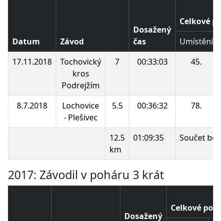
Celkové p
Dosažený
Datum
Závod
čas
Umístění
17.11.2018
Tochovický
7
00:33:03
45.
kros
Podrejžím
8.7.2018
Lochovice
5.5
00:36:32
78.
- Plešivec
12.5
01:09:35
Součet bod
km
2017: Závodil v poháru 3 krát
Celkové pořa
Dosažený