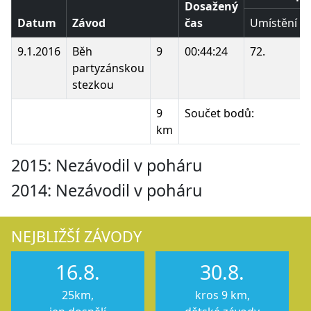
Dosažený
Datum
Závod
čas
Umístění
9.1.2016
Běh
9
00:44:24
72.
partyzánskou
stezkou
9
Součet bodů:
km
2015: Nezávodil v poháru
2014: Nezávodil v poháru
NEJBLIŽŠÍ ZÁVODY
16.8.
30.8.
25km,
kros 9 km,