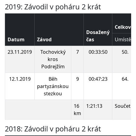
2019: Závodil v poháru 2 krát
Celkové 
Dosažený
Datum
Závod
čas
Umístění
23.11.2019
Tochovický
7
00:33:50
50.
kros
Podrejžím
12.1.2019
Běh
9
00:47:23
64.
partyzánskou
stezkou
16
1:21:13
Součet b
km
2018: Závodil v poháru 2 krát