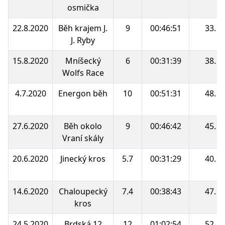
osmička
22.8.2020
Běh krajem J.
9
00:46:51
33.
J. Ryby
15.8.2020
Mníšecký
6
00:31:39
38.
Wolfs Race
4.7.2020
Energon běh
10
00:51:31
48.
27.6.2020
Běh okolo
9
00:46:42
45.
Vraní skály
20.6.2020
Jinecký kros
5.7
00:31:29
40.
14.6.2020
Chaloupecký
7.4
00:38:43
47.
kros
24.5.2020
Brdská 12
12
01:02:54
52.