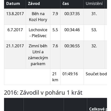
Datum
Závod
čas
Umístění
B
13.8.2017
Běh na
7.9
00:37:35
31.
Kozí Hory
6.7.2017
Lochovice
5.5
00:34:46
53.
- Plešivec
21.1.2017
Zimní běh
7.6
00:36:55
32.
Litní a
zámeckým
parkem
21
01:49:16
Součet bodů:
km
2016: Závodil v poháru 1 krát
Celkové po