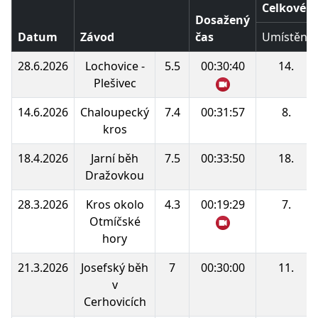
Celkové p
Dosažený
Datum
Závod
čas
Umístění
28.6.2026
Lochovice -
5.5
00:30:40
14.
Plešivec
14.6.2026
Chaloupecký
7.4
00:31:57
8.
kros
18.4.2026
Jarní běh
7.5
00:33:50
18.
Dražovkou
28.3.2026
Kros okolo
4.3
00:19:29
7.
Otmíčské
hory
21.3.2026
Josefský běh
7
00:30:00
11.
v
Cerhovicích