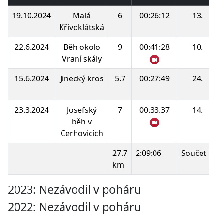
19.10.2024
Malá
6
00:26:12
13.
Křivoklátská
22.6.2024
Běh okolo
9
00:41:28
10.
Vraní skály
15.6.2024
Jinecký kros
5.7
00:27:49
24.
23.3.2024
Josefský
7
00:33:37
14.
běh v
Cerhovicích
27.7
2:09:06
Součet b
km
2023: Nezávodil v poháru
2022: Nezávodil v poháru