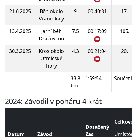
21.6.2025
Běh okolo
9
00:40:31
17.
Vraní skály
13.4.2025
Jarní běh
7.5
00:17:09
105.
Dražovkou
30.3.2025
Kros okolo
4.3
00:21:04
20.
Otmíčské
hory
33.8
1:59:54
Součet bo
km
2024: Závodil v poháru 4 krát
Celkové 
Dosažený
Datum
Závod
čas
Umístění