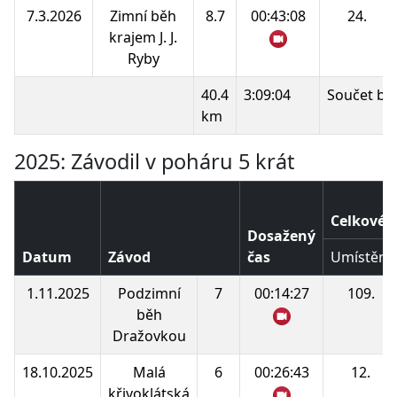
7.3.2026
Zimní běh
8.7
00:43:08
24.
krajem J. J.
Ryby
40.4
3:09:04
Součet bo
km
2025: Závodil v poháru 5 krát
Celkové 
Dosažený
Datum
Závod
čas
Umístění
1.11.2025
Podzimní
7
00:14:27
109.
běh
Dražovkou
18.10.2025
Malá
6
00:26:43
12.
křivoklátská