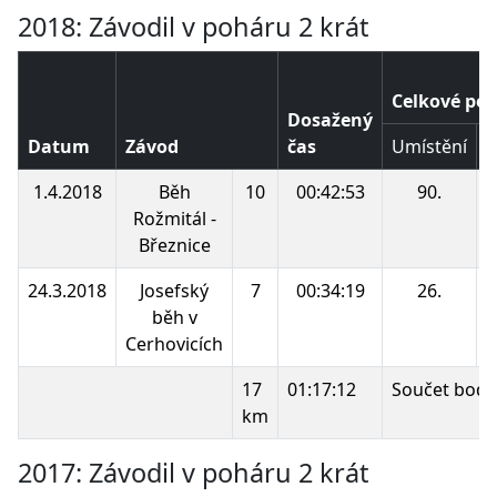
2018: Závodil v poháru 2 krát
Celkové poř
Dosažený
Datum
Závod
čas
Umístění
B
1.4.2018
Běh
10
00:42:53
90.
Rožmitál -
Březnice
24.3.2018
Josefský
7
00:34:19
26.
běh v
Cerhovicích
17
01:17:12
Součet bodů
km
2017: Závodil v poháru 2 krát