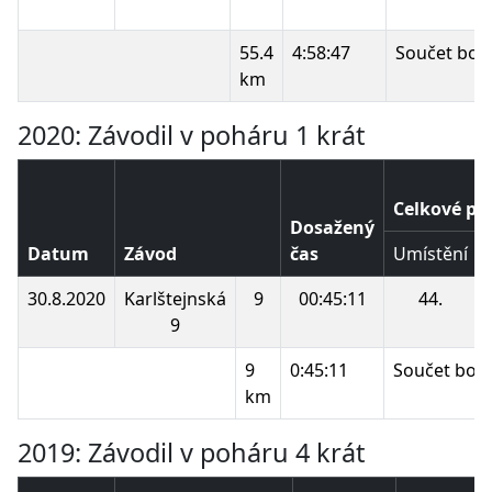
55.4
4:58:47
Součet bod
km
2020: Závodil v poháru 1 krát
Celkové po
Dosažený
Datum
Závod
čas
Umístění
30.8.2020
Karlštejnská
9
00:45:11
44.
9
9
0:45:11
Součet bod
km
2019: Závodil v poháru 4 krát