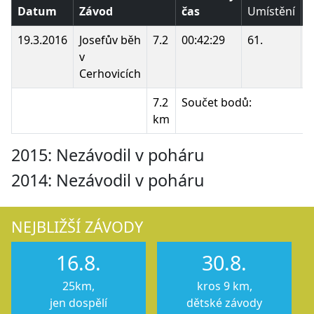
Datum
Závod
čas
Umístění
B
19.3.2016
Josefův běh
7.2
00:42:29
61.
v
Cerhovicích
7.2
Součet bodů:
km
2015: Nezávodil v poháru
2014: Nezávodil v poháru
NEJBLIŽŠÍ ZÁVODY
16.8.
30.8.
25km,
kros 9 km,
jen dospělí
dětské závody