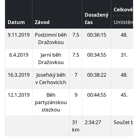
Celkové p
Dosažený
Datum
Závod
čas
Umístění
9.11.2019
Podzimní běh
7.5
00:36:15
48.
Dražovkou
6.4.2019
Jarní běh
7.5
00:34:55
31.
Dražovkou
16.3.2019
Josefský běh
7
00:38:22
48.
v Cerhovicích
12.1.2019
Běh
9
00:44:55
45.
partyzánskou
stezkou
31
2:34:27
Součet bo
km