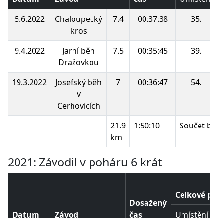
5.6.2022
Chaloupecký
7.4
00:37:38
35.
kros
9.4.2022
Jarní běh
7.5
00:35:45
39.
Dražovkou
19.3.2022
Josefský běh
7
00:36:47
54.
v
Cerhovicích
21.9
1:50:10
Součet bo
km
2021: Závodil v poháru 6 krát
Celkové po
Dosažený
Datum
Závod
čas
Umístění