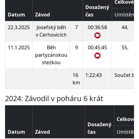
Celkové p
Dosažený
Datum
Závod
čas
Umístění
22.3.2025
Josefský běh
7
00:36:58
44.
v Cerhovicích
11.1.2025
Běh
9
00:45:45
55.
partyzánskou
stezkou
16
1:22:43
Součet bo
km
2024: Závodil v poháru 6 krát
Celkové 
Dosažený
Datum
Závod
čas
Umístění