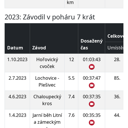
km
2023: Závodil v poháru 7 krát
Celkové 
Dosažený
Datum
Závod
čas
Umístění
1.10.2023
Hořovický
12
01:03:43
28.
cvoček
2.7.2023
Lochovice -
5.5
00:37:47
85.
Plešivec
4.6.2023
Chaloupecký
7.4
00:37:35
36.
kros
1.4.2023
Jarní běh Litní
7.6
00:35:35
44.
a zámeckým