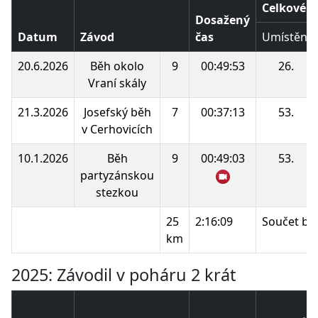
Celkové p
Dosažený
Datum
Závod
čas
Umístění
20.6.2026
Běh okolo
9
00:49:53
26.
Vraní skály
21.3.2026
Josefský běh
7
00:37:13
53.
v Cerhovicích
10.1.2026
Běh
9
00:49:03
53.
partyzánskou
stezkou
25
2:16:09
Součet bo
km
2025: Závodil v poháru 2 krát