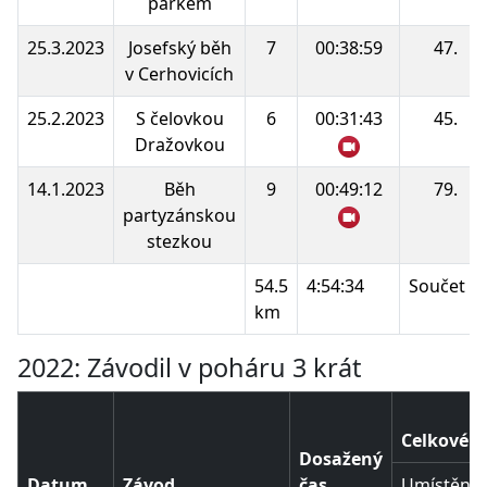
parkem
25.3.2023
Josefský běh
7
00:38:59
47.
v Cerhovicích
25.2.2023
S čelovkou
6
00:31:43
45.
Dražovkou
14.1.2023
Běh
9
00:49:12
79.
partyzánskou
stezkou
54.5
4:54:34
Součet b
km
2022: Závodil v poháru 3 krát
Celkové p
Dosažený
Datum
Závod
čas
Umístění