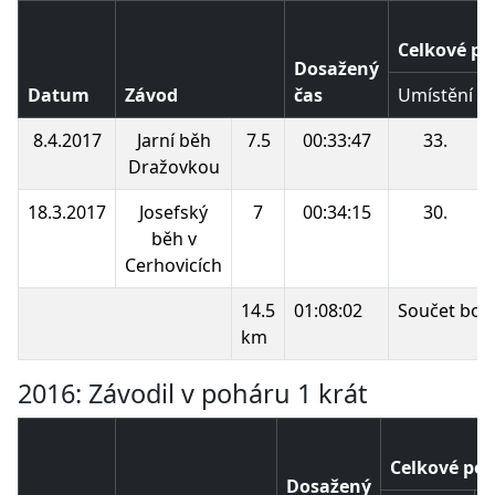
Celkové po
Dosažený
Datum
Závod
čas
Umístění
8.4.2017
Jarní běh
7.5
00:33:47
33.
Dražovkou
18.3.2017
Josefský
7
00:34:15
30.
běh v
Cerhovicích
14.5
01:08:02
Součet bod
km
2016: Závodil v poháru 1 krát
Celkové poř
Dosažený