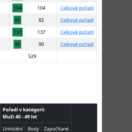
104
104
Celkové pořadí
82
82
Celkové pořadí
137
137
Celkové pořadí
90
90
Celkové pořadí
529
Pořadí v kategorii
Muži 40 - 49 let
Umístění
Body
Započítané