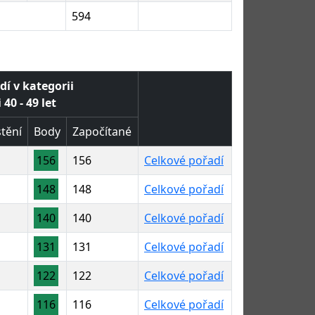
594
dí v kategorii
40 - 49 let
tění
Body
Započítané
156
156
Celkové pořadí
148
148
Celkové pořadí
140
140
Celkové pořadí
131
131
Celkové pořadí
122
122
Celkové pořadí
116
116
Celkové pořadí