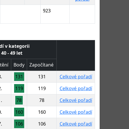
923
dí v kategorii
40 - 49 let
tění
Body
Započítané
.
131
131
Celkové pořadí
.
119
119
Celkové pořadí
.
78
78
Celkové pořadí
.
160
160
Celkové pořadí
.
106
106
Celkové pořadí