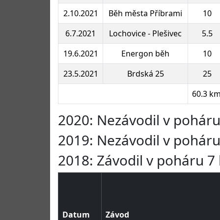
2.10.2021
Běh města Příbrami
10
6.7.2021
Lochovice - Plešivec
5.5
19.6.2021
Energon běh
10
23.5.2021
Brdská 25
25
60.3 k
2020: Nezávodil v pohár
2019: Nezávodil v pohár
2018: Závodil v poháru 7 
Datum
Závod