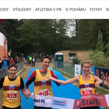
VODY
VÝSLEDKY
ATLETIKA V PB
O POHÁRU
FOTKY
B