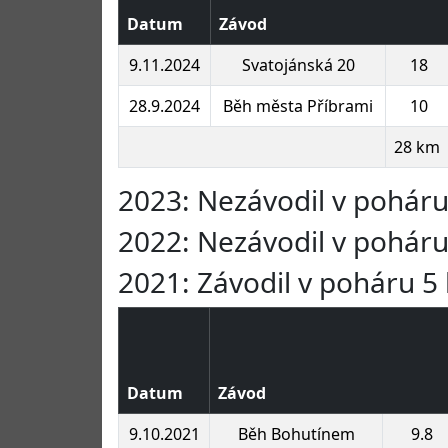
Datum
Závod
9.11.2024
Svatojánská 20
18
28.9.2024
Běh města Příbrami
10
28 km
2023: Nezávodil v pohár
2022: Nezávodil v pohár
2021: Závodil v poháru 5 
Datum
Závod
9.10.2021
Běh Bohutínem
9.8