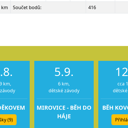
8 km
Součet bodů:
416
u
u
.8.
5.9.
12
9 km,
6 km,
cca 
 závody
dětské závody
dětské
DĚKOVEM
MIROVICE - BĚH DO
BĚH KO
HÁJE
šky (9)
Přihlá