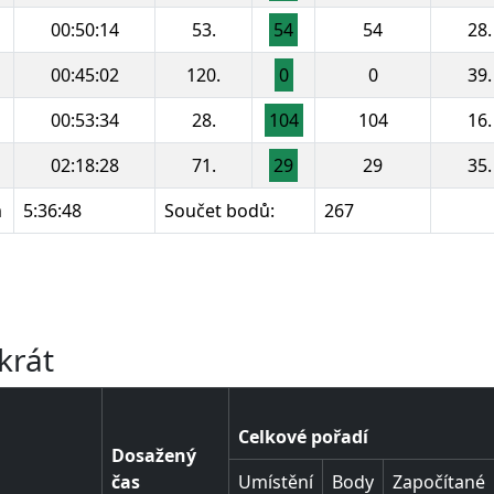
00:50:14
53.
54
54
28.
00:45:02
120.
0
0
39.
00:53:34
28.
104
104
16.
02:18:28
71.
29
29
35.
m
5:36:48
Součet bodů:
267
u
u
krát
Celkové pořadí
Dosažený
čas
Umístění
Body
Započítané