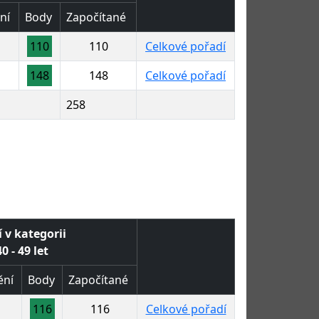
ní
Body
Započítané
110
110
Celkové pořadí
148
148
Celkové pořadí
258
 v kategorii
0 - 49 let
ění
Body
Započítané
116
116
Celkové pořadí