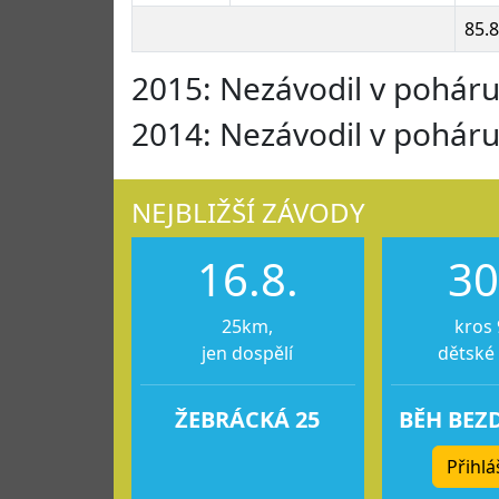
85.
2015: Nezávodil v pohár
2014: Nezávodil v pohár
NEJBLIŽŠÍ ZÁVODY
16.8.
30
25km,
kros 
jen dospělí
dětské
ŽEBRÁCKÁ 25
BĚH BEZ
Přihlá