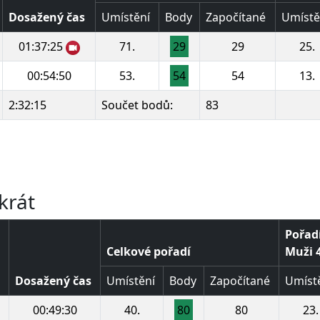
Dosažený čas
Umístění
Body
Započítané
Umístě
01:37:25
71.
29
29
25.
00:54:50
53.
54
54
13.
2:32:15
Součet bodů:
83
u
u
krát
Pořadí
Celkové pořadí
Muži 4
Dosažený čas
Umístění
Body
Započítané
Umíst
00:49:30
40.
80
80
23.