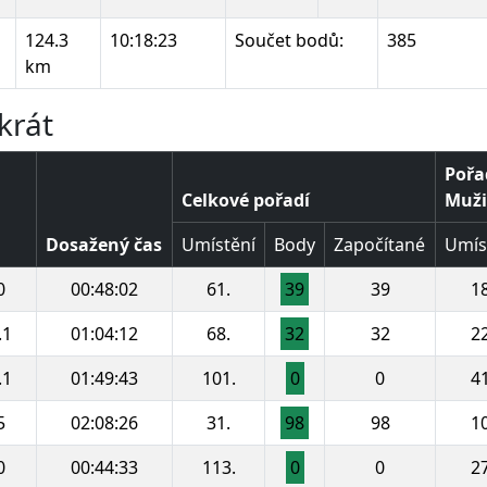
124.3
10:18:23
Součet bodů:
385
km
krát
Pořa
Celkové pořadí
Muži 
Dosažený čas
Umístění
Body
Započítané
Umís
0
00:48:02
61.
39
39
18
.1
01:04:12
68.
32
32
22
.1
01:49:43
101.
0
0
41
5
02:08:26
31.
98
98
10
0
00:44:33
113.
0
0
27