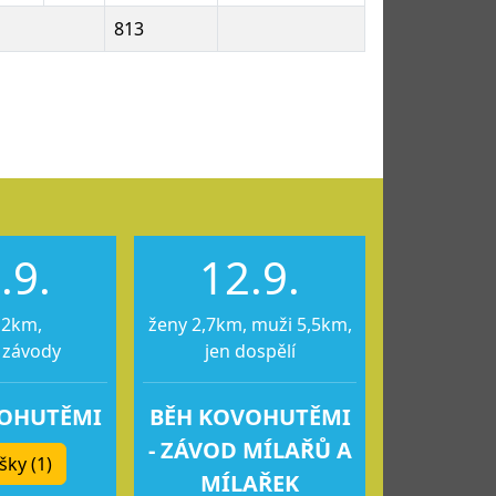
813
.9.
12.9.
12km,
ženy 2,7km, muži 5,5km,
 závody
jen dospělí
VOHUTĚMI
BĚH KOVOHUTĚMI
- ZÁVOD MÍLAŘŮ A
šky (1)
MÍLAŘEK