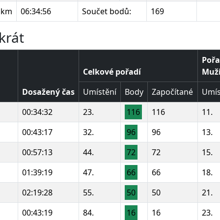
 km
06:34:56
Součet bodů:
169
krát
Pořa
Celkové pořadí
Muži 
Dosažený čas
Umístění
Body
Započítané
Umís
00:34:32
23.
116
116
11.
00:43:17
32.
96
96
13.
00:57:13
44.
72
72
15.
01:39:19
47.
66
66
18.
02:19:28
55.
50
50
21.
00:43:19
84.
16
16
23.