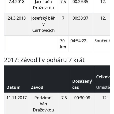
7.4.2018
Jarní běh
7.5
00:29:35
12.
Dražovkou
24.3.2018
Josefský běh
7
00:30:37
12.
v
Cerhovicích
70
04:54:22
Součet bo
km
2017: Závodil v poháru 7 krát
Celkové 
Dosažený
Datum
Závod
čas
Umístění
11.11.2017
Podzimní
7.5
00:30:08
12.
běh
Dražovkou