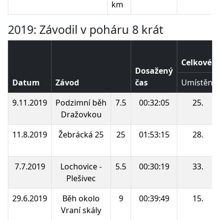
km
2019: Závodil v poháru 8 krát
Celkové p
Dosažený
Datum
Závod
čas
Umístění
9.11.2019
Podzimní běh
7.5
00:32:05
25.
Dražovkou
11.8.2019
Žebrácká 25
25
01:53:15
28.
7.7.2019
Lochovice -
5.5
00:30:19
33.
Plešivec
29.6.2019
Běh okolo
9
00:39:49
15.
Vraní skály