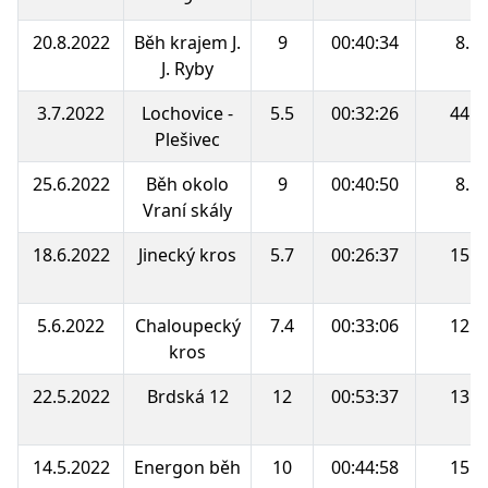
20.8.2022
Běh krajem J.
9
00:40:34
8.
J. Ryby
3.7.2022
Lochovice -
5.5
00:32:26
44.
Plešivec
25.6.2022
Běh okolo
9
00:40:50
8.
Vraní skály
18.6.2022
Jinecký kros
5.7
00:26:37
15.
5.6.2022
Chaloupecký
7.4
00:33:06
12.
kros
22.5.2022
Brdská 12
12
00:53:37
13.
14.5.2022
Energon běh
10
00:44:58
15.