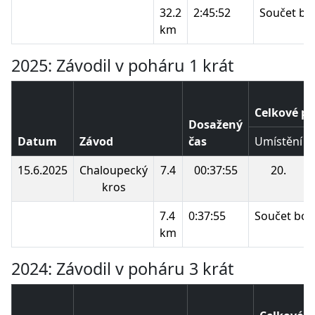
32.2
2:45:52
Součet bo
km
2025: Závodil v poháru 1 krát
Celkové po
Dosažený
Datum
Závod
čas
Umístění
15.6.2025
Chaloupecký
7.4
00:37:55
20.
kros
7.4
0:37:55
Součet bod
km
2024: Závodil v poháru 3 krát