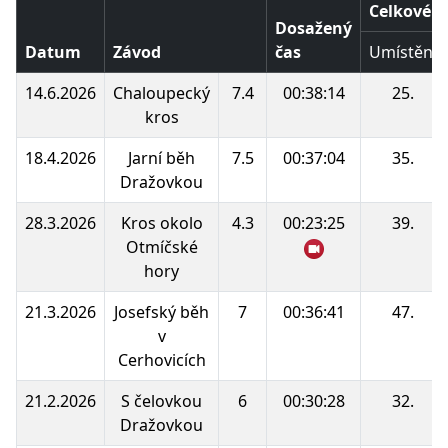
Celkové p
Dosažený
Datum
Závod
čas
Umístění
14.6.2026
Chaloupecký
7.4
00:38:14
25.
kros
18.4.2026
Jarní běh
7.5
00:37:04
35.
Dražovkou
28.3.2026
Kros okolo
4.3
00:23:25
39.
Otmíčské
hory
21.3.2026
Josefský běh
7
00:36:41
47.
v
Cerhovicích
21.2.2026
S čelovkou
6
00:30:28
32.
Dražovkou