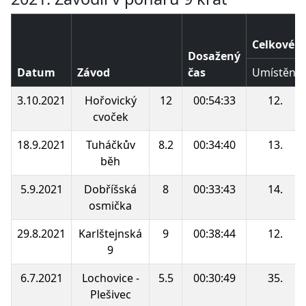
Celkové p
Dosažený
Datum
Závod
čas
Umístění
3.10.2021
Hořovický
12
00:54:33
12.
cvoček
18.9.2021
Tuháčkův
8.2
00:34:40
13.
běh
5.9.2021
Dobříšská
8
00:33:43
14.
osmička
29.8.2021
Karlštejnská
9
00:38:44
12.
9
6.7.2021
Lochovice -
5.5
00:30:49
35.
Plešivec