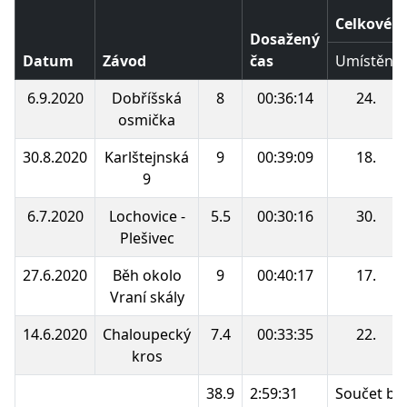
Celkové p
Dosažený
Datum
Závod
čas
Umístění
6.9.2020
Dobříšská
8
00:36:14
24.
osmička
30.8.2020
Karlštejnská
9
00:39:09
18.
9
6.7.2020
Lochovice -
5.5
00:30:16
30.
Plešivec
27.6.2020
Běh okolo
9
00:40:17
17.
Vraní skály
14.6.2020
Chaloupecký
7.4
00:33:35
22.
kros
38.9
2:59:31
Součet bo