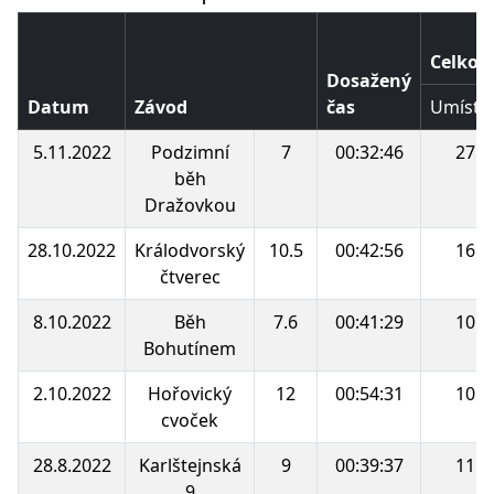
Celkov
Dosažený
Datum
Závod
čas
Umístě
5.11.2022
Podzimní
7
00:32:46
27.
běh
Dražovkou
28.10.2022
Králodvorský
10.5
00:42:56
16.
čtverec
8.10.2022
Běh
7.6
00:41:29
10.
Bohutínem
2.10.2022
Hořovický
12
00:54:31
10.
cvoček
28.8.2022
Karlštejnská
9
00:39:37
11.
9