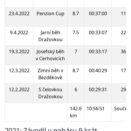
23.4.2022
Penzion Cup
8.7
00:37:00
11.
9.4.2022
Jarní běh
7.5
00:33:07
22.
Dražovkou
19.3.2022
Josefský běh
7
00:33:17
36.
v Cerhovicích
12.3.2022
Zimní běh v
8.7
00:40:29
17.
Bezděkově
12.2.2022
S čelovkou
6
00:29:31
29.
Dražovkou
142.6
10:56:51
Součet
km
2021: Závodil v poháru 9 krát