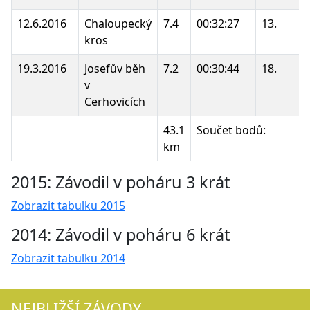
12.6.2016
Chaloupecký
7.4
00:32:27
13.
kros
19.3.2016
Josefův běh
7.2
00:30:44
18.
v
Cerhovicích
43.1
Součet bodů:
km
2015: Závodil v poháru 3 krát
Zobrazit tabulku 2015
2014: Závodil v poháru 6 krát
Zobrazit tabulku 2014
NEJBLIŽŠÍ ZÁVODY