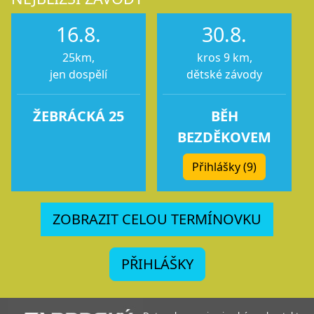
16.8.
30.8.
25km,
kros 9 km,
jen dospělí
dětské závody
ŽEBRÁCKÁ 25
BĚH
BEZDĚKOVEM
Přihlášky (9)
ZOBRAZIT CELOU TERMÍNOVKU
PŘIHLÁŠKY