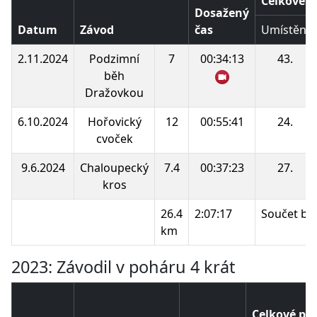
Celkové p
Dosažený
Datum
Závod
čas
Umístění
2.11.2024
Podzimní
7
00:34:13
43.
běh
Dražovkou
6.10.2024
Hořovický
12
00:55:41
24.
cvoček
9.6.2024
Chaloupecký
7.4
00:37:23
27.
kros
26.4
2:07:17
Součet bo
km
2023: Závodil v poháru 4 krát
Celkové po