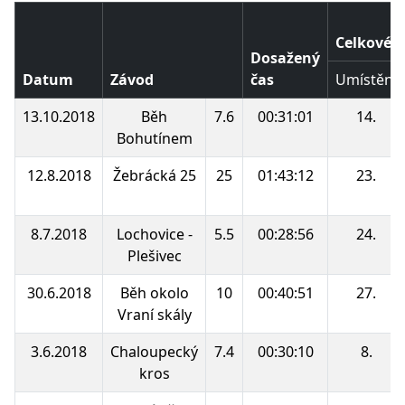
Celkové p
Dosažený
Datum
Závod
čas
Umístění
13.10.2018
Běh
7.6
00:31:01
14.
Bohutínem
12.8.2018
Žebrácká 25
25
01:43:12
23.
8.7.2018
Lochovice -
5.5
00:28:56
24.
Plešivec
30.6.2018
Běh okolo
10
00:40:51
27.
Vraní skály
3.6.2018
Chaloupecký
7.4
00:30:10
8.
kros