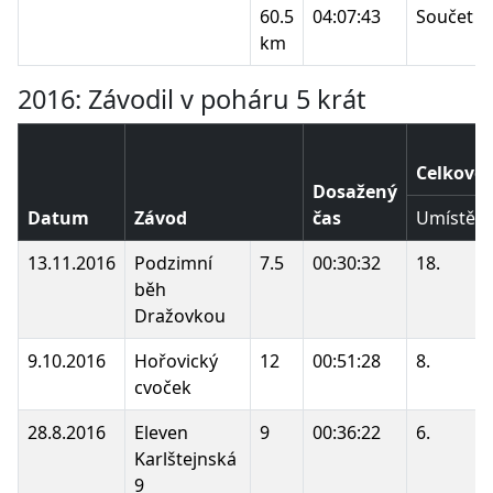
60.5
04:07:43
Součet b
km
2016: Závodil v poháru 5 krát
Celkové 
Dosažený
Datum
Závod
čas
Umístění
13.11.2016
Podzimní
7.5
00:30:32
18.
běh
Dražovkou
9.10.2016
Hořovický
12
00:51:28
8.
cvoček
28.8.2016
Eleven
9
00:36:22
6.
Karlštejnská
9