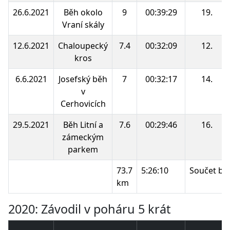
26.6.2021
Běh okolo
9
00:39:29
19.
Vraní skály
12.6.2021
Chaloupecký
7.4
00:32:09
12.
kros
6.6.2021
Josefský běh
7
00:32:17
14.
v
Cerhovicích
29.5.2021
Běh Litní a
7.6
00:29:46
16.
zámeckým
parkem
73.7
5:26:10
Součet bo
km
2020: Závodil v poháru 5 krát