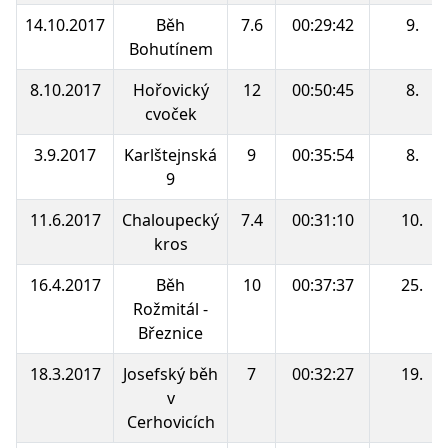
14.10.2017
Běh
7.6
00:29:42
9.
Bohutínem
8.10.2017
Hořovický
12
00:50:45
8.
cvoček
3.9.2017
Karlštejnská
9
00:35:54
8.
9
11.6.2017
Chaloupecký
7.4
00:31:10
10.
kros
16.4.2017
Běh
10
00:37:37
25.
Rožmitál -
Březnice
18.3.2017
Josefský běh
7
00:32:27
19.
v
Cerhovicích