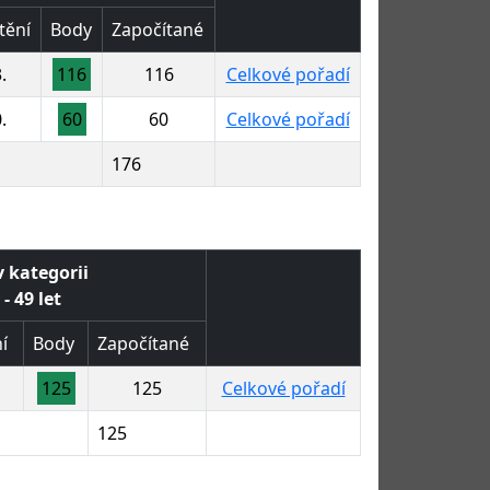
tění
Body
Započítané
.
116
116
Celkové pořadí
.
60
60
Celkové pořadí
176
v kategorii
- 49 let
í
Body
Započítané
125
125
Celkové pořadí
125