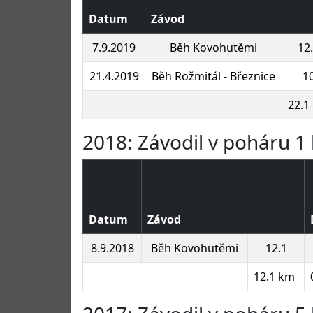
Datum
Závod
7.9.2019
Běh Kovohutěmi
12
21.4.2019
Běh Rožmitál - Březnice
1
22.1
2018: Závodil v poháru 1 
Datum
Závod
8.9.2018
Běh Kovohutěmi
12.1
12.1 km