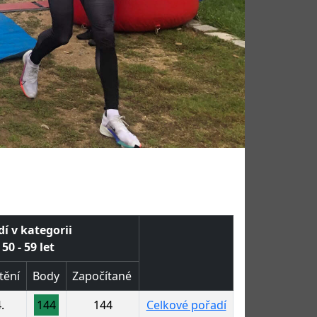
í v kategorii
50 - 59 let
tění
Body
Započítané
.
144
144
Celkové pořadí