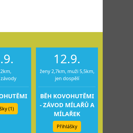
.9.
12.9.
12km,
ženy 2,7km, muži 5,5km,
 závody
jen dospělí
VOHUTĚMI
BĚH KOVOHUTĚMI
- ZÁVOD MÍLAŘŮ A
šky (1)
MÍLAŘEK
Přihlášky