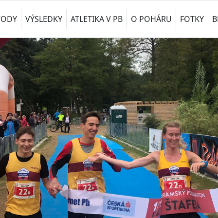
VODY
VÝSLEDKY
ATLETIKA V PB
O POHÁRU
FOTKY
B