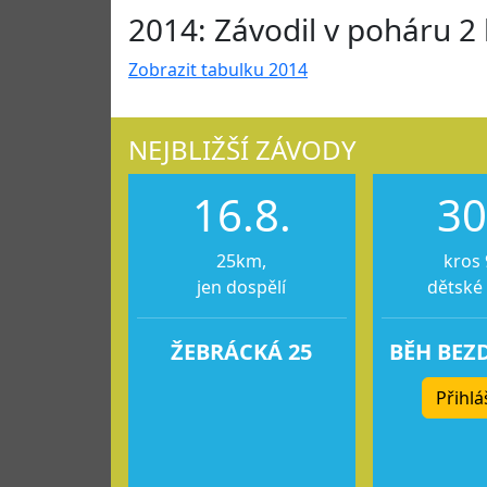
2014: Závodil v poháru 2 
Zobrazit tabulku 2014
NEJBLIŽŠÍ ZÁVODY
16.8.
30
25km,
kros 
jen dospělí
dětské
ŽEBRÁCKÁ 25
BĚH BEZ
Přihlá