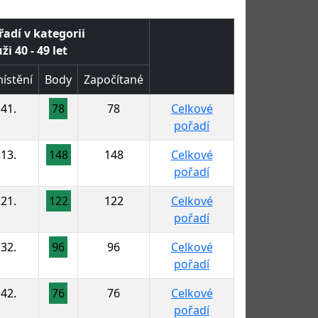
řadí v kategorii
i 40 - 49 let
ístění
Body
Započítané
41.
78
78
Celkové
pořadí
13.
148
148
Celkové
pořadí
21.
122
122
Celkové
pořadí
32.
96
96
Celkové
pořadí
42.
76
76
Celkové
pořadí