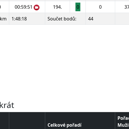
0
00:59:51
194.
0
0
37
 km
1:48:18
Součet bodů:
44
u
u
u
u
u
u
krát
Pořad
Celkové pořadí
Muži 