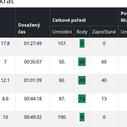
krát
Po
Celkové pořadí
Muž
Dosažený
čas
Umístění
Body
Započítané
Um
17.8
01:27:49
107.
0
0
7
00:35:07
50.
60
60
12.1
01:01:39
60.
40
40
8.6
00:44:18
87.
13
13
10
00:49:32
190.
0
0