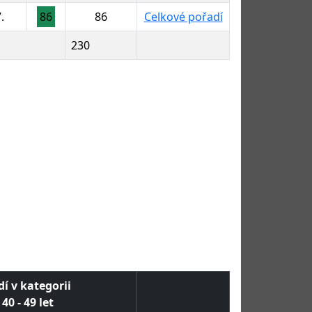
.
86
86
Celkové pořadí
230
í v kategorii
40 - 49 let