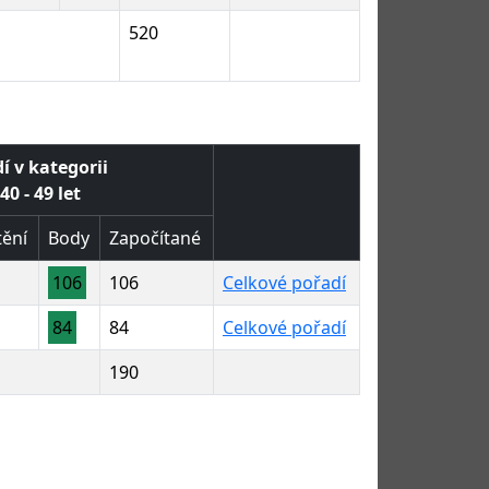
520
í v kategorii
40 - 49 let
ění
Body
Započítané
106
106
Celkové pořadí
84
84
Celkové pořadí
190