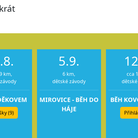
krát
.8.
5.9.
12
9 km,
6 km,
cca 
 závody
dětské závody
dětské
DĚKOVEM
MIROVICE - BĚH DO
BĚH KO
HÁJE
šky (9)
Přihlá