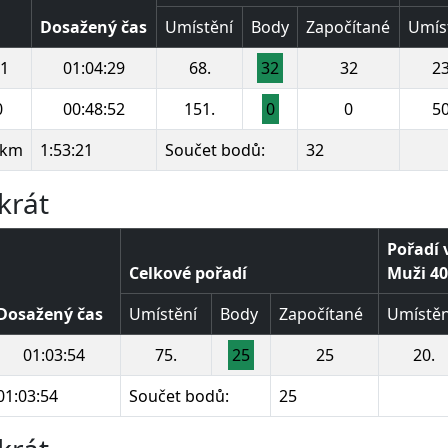
Dosažený čas
Umístění
Body
Započítané
Umís
.1
01:04:29
68.
32
32
23
0
00:48:52
151.
0
0
50
 km
1:53:21
Součet bodů:
32
krát
Pořadí 
Celkové pořadí
Muži 40 
Dosažený čas
Umístění
Body
Započítané
Umístěn
01:03:54
75.
25
25
20.
01:03:54
Součet bodů:
25