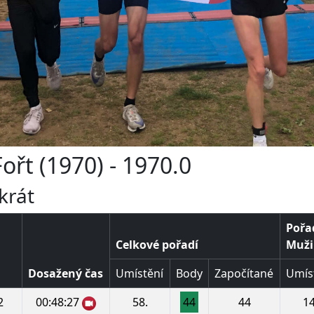
Fořt (1970) - 1970.0
krát
Pořad
Celkové pořadí
Muži 
Dosažený čas
Umístění
Body
Započítané
Umís
2
00:48:27
58.
44
44
14