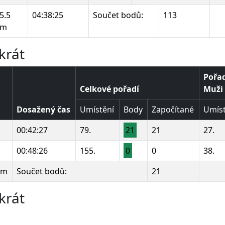
5.5
04:38:25
Součet bodů:
113
km
krát
Pořad
Celkové pořadí
Muži 
Dosažený čas
Umístění
Body
Započítané
Umíst
00:42:27
79.
21
21
27.
00:48:26
155.
0
0
38.
km
Součet bodů:
21
krát