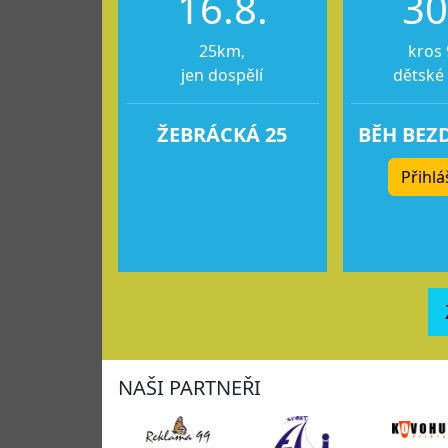
16.8.
30
25km,
kros 
jen dospělí
dětské
ŽEBRÁCKÁ 25
BĚH BEZ
Přihlá
NAŠI PARTNEŘI