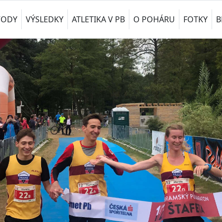
VODY
VÝSLEDKY
ATLETIKA V PB
O POHÁRU
FOTKY
B