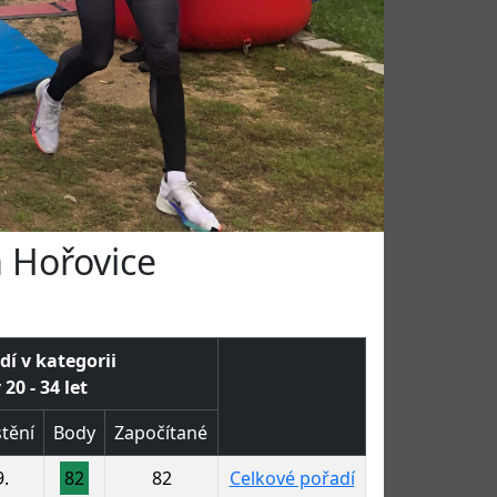
a Hořovice
dí v kategorii
20 - 34 let
tění
Body
Započítané
9.
82
82
Celkové pořadí