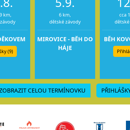
.8.
5.9.
12
9 km,
6 km,
cca 
 závody
dětské závody
dětské
DĚKOVEM
MIROVICE - BĚH DO
BĚH KO
HÁJE
šky (9)
Přihlá
ZOBRAZIT CELOU TERMÍNOVKU
PŘIHLÁŠK