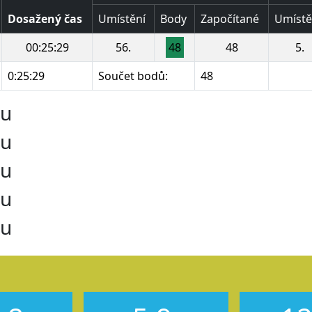
Dosažený čas
Umístění
Body
Započítané
Umístě
00:25:29
56.
48
48
5.
0:25:29
Součet bodů:
48
ru
ru
ru
ru
ru