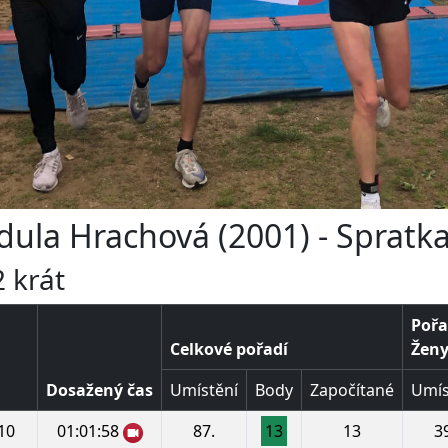
dula Hrachová (2001) - Spratk
 krát
Pořa
Celkové pořadí
Ženy 
Dosažený čas
Umístění
Body
Započítané
Umís
10
01:01:58
87.
13
13
3