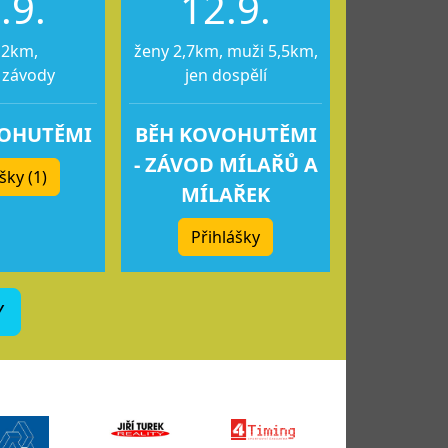
.9.
12.9.
12km,
ženy 2,7km, muži 5,5km,
 závody
jen dospělí
VOHUTĚMI
BĚH KOVOHUTĚMI
- ZÁVOD MÍLAŘŮ A
šky (1)
MÍLAŘEK
Přihlášky
Y