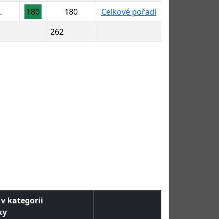
.
180
180
Celkové pořadí
262
 v kategorii
ky