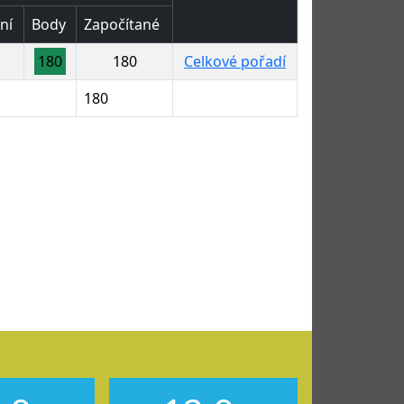
ní
Body
Započítané
180
180
Celkové pořadí
180