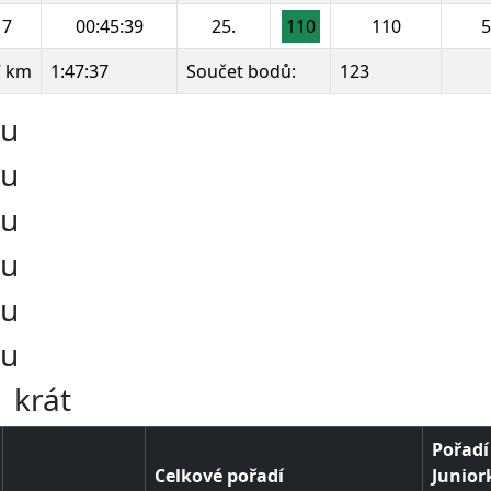
7
00:45:39
25.
110
110
5
7 km
1:47:37
Součet bodů:
123
ru
ru
ru
ru
ru
ru
 krát
Pořadí
Celkové pořadí
Junior