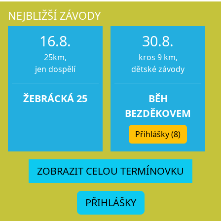
NEJBLIŽŠÍ ZÁVODY
16.8.
30.8.
25km,
kros 9 km,
jen dospělí
dětské závody
ŽEBRÁCKÁ 25
BĚH
BEZDĚKOVEM
Přihlášky (8)
ZOBRAZIT CELOU TERMÍNOVKU
PŘIHLÁŠKY