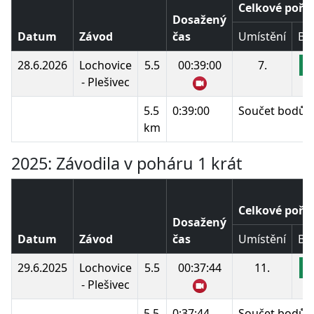
Celkové pořa
Dosažený
Datum
Závod
čas
Umístění
Bo
28.6.2026
Lochovice
5.5
00:39:00
7.
1
- Plešivec
5.5
0:39:00
Součet bodů:
km
2025: Závodila v poháru 1 krát
Celkové pořa
Dosažený
Datum
Závod
čas
Umístění
Bo
29.6.2025
Lochovice
5.5
00:37:44
11.
1
- Plešivec
5.5
0:37:44
Součet bodů: