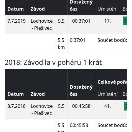
Dosažený
Datum
Závod
čas
Umístění
Bod
7.7.2019
Lochovice
5.5
00:37:01
17.
13
- Plešivec
5.5
0:37:01
Součet bodů:
km
2018: Závodila v poháru 1 krát
Celkové pořad
Dosažený
Datum
Závod
čas
Umístění
Bod
8.7.2018
Lochovice
5.5
00:45:58
41.
78
- Plešivec
5.5
00:45:58
Součet bodů: