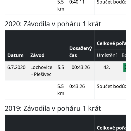
5.5
0:40:11
Součet bodů:
km
2020: Závodila v poháru 1 krát
Celkové pořad
Dosažený
Datum
Závod
čas
Umístění
Bod
6.7.2020
Lochovice
5.5
00:43:26
42.
76
- Plešivec
5.5
0:43:26
Součet bodů:
km
2019: Závodila v poháru 1 krát
Celkové pořad