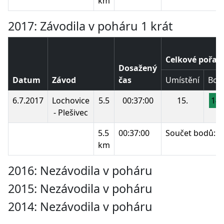
km
2017: Závodila v poháru 1 krát
Celkové pořad
Dosažený
Datum
Závod
čas
Umístění
Bod
6.7.2017
Lochovice
5.5
00:37:00
15.
14
- Plešivec
5.5
00:37:00
Součet bodů:
km
2016: Nezávodila v poháru
2015: Nezávodila v poháru
2014: Nezávodila v poháru