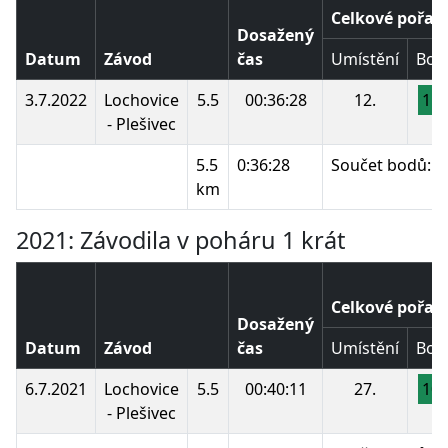
Celkové pořad
Dosažený
Datum
Závod
čas
Umístění
Bod
3.7.2022
Lochovice
5.5
00:36:28
12.
15
- Plešivec
5.5
0:36:28
Součet bodů:
km
2021: Závodila v poháru 1 krát
Celkové pořad
Dosažený
Datum
Závod
čas
Umístění
Bod
6.7.2021
Lochovice
5.5
00:40:11
27.
10
- Plešivec