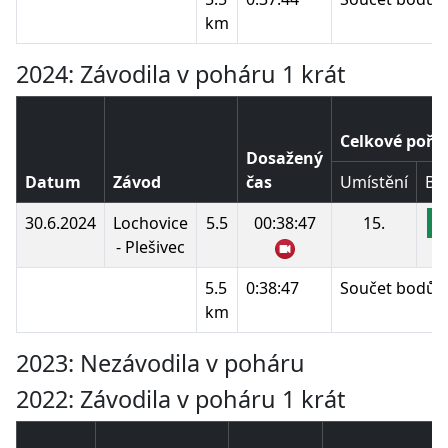
km
2024: Závodila v poháru 1 krát
Celkové pořa
Dosažený
Datum
Závod
čas
Umístění
Bo
30.6.2024
Lochovice
5.5
00:38:47
15.
1
- Plešivec
5.5
0:38:47
Součet bodů:
km
2023: Nezávodila v poháru
2022: Závodila v poháru 1 krát