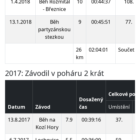
1.4.2018
Běh Rožmitál
10
00:44:37
108.
- Březnice
13.1.2018
Běh
9
00:45:51
77.
partyzánskou
stezkou
26
02:04:01
Součet b
km
2017: Závodil v poháru 2 krát
Celkové poř
Dosažený
Datum
Závod
čas
Umístění
B
13.8.2017
Běh na
7.9
00:39:16
37.
Kozí Hory
6.7.2017
Lochovice
5.5
00:36:09
59.