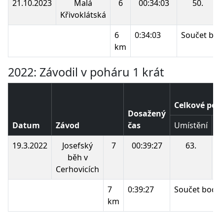
21.10.2023
Malá
6
00:34:03
50.
Křivoklátská
6
0:34:03
Součet bo
km
2022: Závodil v poháru 1 krát
Celkové poř
Dosažený
Datum
Závod
čas
Umístění
B
19.3.2022
Josefský
7
00:39:27
63.
běh v
Cerhovicích
7
0:39:27
Součet bodů
km