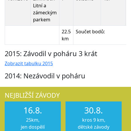
Litní a
zámeckým
parkem
22.5
Součet bodů:
km
2015: Závodil v poháru 3 krát
Zobrazit tabulku 2015
2014: Nezávodil v poháru
NEJBLIŽŠÍ ZÁVODY
16.8.
30.8.
25km,
kros 9 km,
jen dospělí
dětské závody