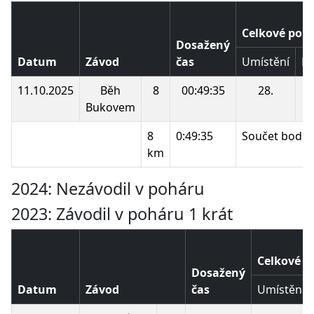
Celkové pořa
Dosažený
Datum
Závod
čas
Umístění
B
11.10.2025
Běh
8
00:49:35
28.
1
Bukovem
8
0:49:35
Součet bodů:
km
2024: Nezávodil v poháru
2023: Závodil v poháru 1 krát
Celkové p
Dosažený
Datum
Závod
čas
Umístění