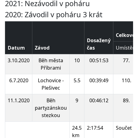
2021: Nezávodil v poháru
2020: Závodil v poháru 3 krát
Celkové 
Dosažený
Datum
Závod
čas
Umístění
3.10.2020
Běh města
10
00:51:53
77.
Příbrami
6.7.2020
Lochovice -
5.5
00:39:49
110.
Plešivec
11.1.2020
Běh
9
00:46:12
89.
partyzánskou
stezkou
24.5
2:17:54
Součet b
km