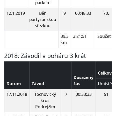
parkem
12.1.2019
Běh
9
00:48:33
70.
partyzánskou
stezkou
39.3
3:21:51
Součet b
km
2018: Závodil v poháru 3 krát
Celkové 
Dosažený
Datum
Závod
čas
Umístění
17.11.2018
Tochovický
7
00:33:33
51.
kros
Podrejžím