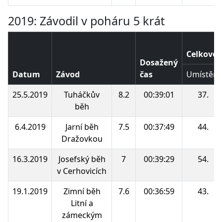
2019: Závodil v poháru 5 krát
Celkové 
Dosažený
Datum
Závod
čas
Umístění
25.5.2019
Tuháčkův
8.2
00:39:01
37.
běh
6.4.2019
Jarní běh
7.5
00:37:49
44.
Dražovkou
16.3.2019
Josefský běh
7
00:39:29
54.
v Cerhovicích
19.1.2019
Zimní běh
7.6
00:36:59
43.
Litní a
zámeckým