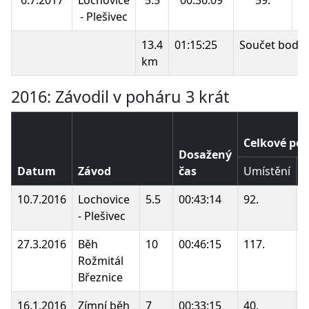
- Plešivec
13.4
01:15:25
Součet bodů:
km
2016: Závodil v poháru 3 krát
Celkové poř
Dosažený
Datum
Závod
čas
Umístění
B
10.7.2016
Lochovice
5.5
00:43:14
92.
- Plešivec
27.3.2016
Běh
10
00:46:15
117.
Rožmitál
Březnice
16.1.2016
Zímní běh
7
00:33:15
40.