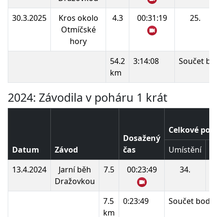
30.3.2025
Kros okolo
4.3
00:31:19
25.
Otmíčské
hory
54.2
3:14:08
Součet bo
km
2024: Závodila v poháru 1 krát
Celkové poř
Dosažený
Datum
Závod
čas
Umístění
B
13.4.2024
Jarní běh
7.5
00:23:49
34.
Dražovkou
7.5
0:23:49
Součet bodů:
km