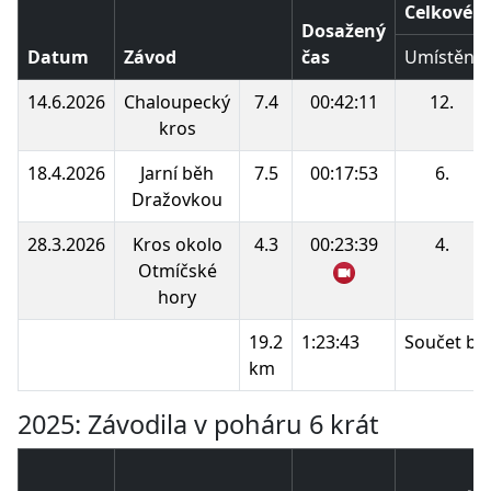
Celkové p
Dosažený
Datum
Závod
čas
Umístění
14.6.2026
Chaloupecký
7.4
00:42:11
12.
kros
18.4.2026
Jarní běh
7.5
00:17:53
6.
Dražovkou
28.3.2026
Kros okolo
4.3
00:23:39
4.
Otmíčské
hory
19.2
1:23:43
Součet bo
km
2025: Závodila v poháru 6 krát