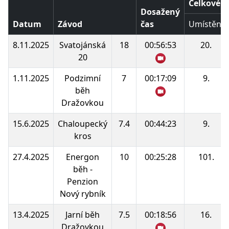
Celkové p
Dosažený
Datum
Závod
čas
Umístění
8.11.2025
Svatojánská
18
00:56:53
20.
20
1.11.2025
Podzimní
7
00:17:09
9.
běh
Dražovkou
15.6.2025
Chaloupecký
7.4
00:44:23
9.
kros
27.4.2025
Energon
10
00:25:28
101.
běh -
Penzion
Nový rybník
13.4.2025
Jarní běh
7.5
00:18:56
16.
Dražovkou