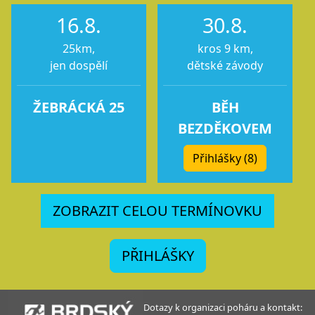
16.8.
30.8.
25km,
kros 9 km,
jen dospělí
dětské závody
ŽEBRÁCKÁ 25
BĚH
BEZDĚKOVEM
Přihlášky (8)
ZOBRAZIT CELOU TERMÍNOVKU
PŘIHLÁŠKY
Dotazy k organizaci poháru a kontakt: