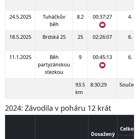
24.5.2025
Tuháčkův
8.2
00:37:27
4.
běh
18.5.2025
Brdská 25
25
02:26:07
6.
11.1.2025
Běh
9
00:45:13
6.
partyzánskou
stezkou
93.5
8:30:29
Součet 
km
2024: Závodila v poháru 12 krát
Celkové
Dosažený