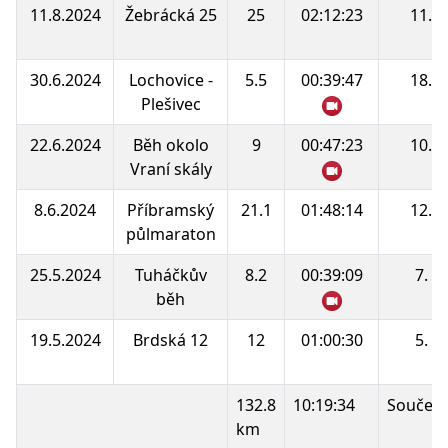
11.8.2024
Žebrácká 25
25
02:12:23
11.
30.6.2024
Lochovice -
5.5
00:39:47
18.
Plešivec
22.6.2024
Běh okolo
9
00:47:23
10.
Vraní skály
8.6.2024
Příbramský
21.1
01:48:14
12.
půlmaraton
25.5.2024
Tuháčkův
8.2
00:39:09
7.
běh
19.5.2024
Brdská 12
12
01:00:30
5.
132.8
10:19:34
Součet 
km