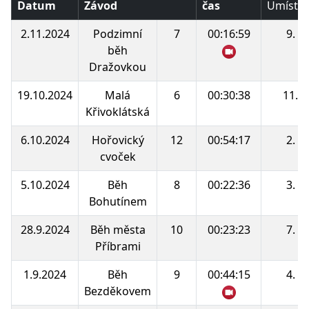
Datum
Závod
čas
Umístěn
2.11.2024
Podzimní
7
00:16:59
9.
běh
Dražovkou
19.10.2024
Malá
6
00:30:38
11.
Křivoklátská
6.10.2024
Hořovický
12
00:54:17
2.
cvoček
5.10.2024
Běh
8
00:22:36
3.
Bohutínem
28.9.2024
Běh města
10
00:23:23
7.
Příbrami
1.9.2024
Běh
9
00:44:15
4.
Bezděkovem