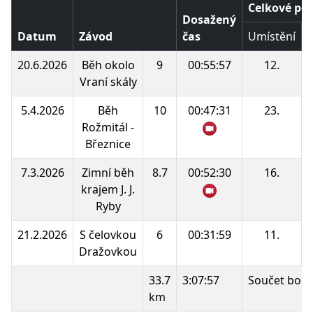
Celkové poř
Dosažený
Datum
Závod
čas
Umístění
20.6.2026
Běh okolo
9
00:55:57
12.
Vraní skály
5.4.2026
Běh
10
00:47:31
23.
Rožmitál -
Březnice
7.3.2026
Zimní běh
8.7
00:52:30
16.
krajem J. J.
Ryby
21.2.2026
S čelovkou
6
00:31:59
11.
Dražovkou
33.7
3:07:57
Součet bodů
km