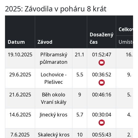
2025: Závodila v poháru 8 krát
Celkové
Dosažený
Datum
Závod
čas
Umístěn
19.10.2025
Příbramský
21.1
01:52:47
16.
půlmaraton
29.6.2025
Lochovice -
5.5
00:36:52
9.
Plešivec
21.6.2025
Běh okolo
9
00:46:16
5.
Vraní skály
14.6.2025
Jinecký kros
5.7
00:30:04
4.
7.6.2025
Skalecký kros
10
00:55:43
2.