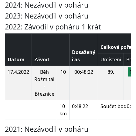
2024: Nezávodil v poháru
2023: Nezávodil v poháru
2022: Závodil v poháru 1 krát
Celkové pořad
Dosažený
Datum
Závod
čas
Umístění
Bod
17.4.2022
Běh
10
00:48:22
89.
11
Rožmitál
-
Březnice
10
0:48:22
Součet bodů:
km
2021: Nezávodil v poháru