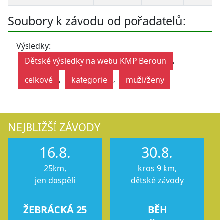
Soubory k závodu od pořadatelů:
Výsledky:
,
Dětské výsledky na webu KMP Beroun
,
,
celkové
kategorie
muži/ženy
NEJBLIŽŠÍ ZÁVODY
16.8.
30.8.
25km,
kros 9 km,
jen dospělí
dětské závody
ŽEBRÁCKÁ 25
BĚH