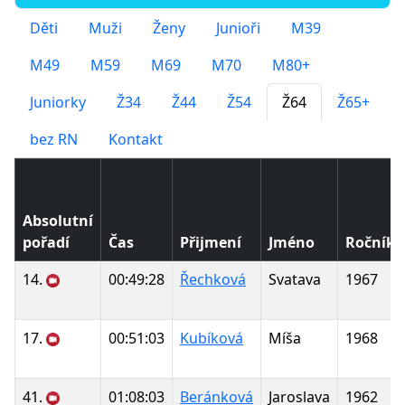
Děti
Muži
Ženy
Junioři
M39
M49
M59
M69
M70
M80+
Juniorky
Ž34
Ž44
Ž54
Ž64
Ž65+
bez RN
Kontakt
Absolutní
pořadí
Čas
Přijmení
Jméno
Ročník
14.
00:49:28
Řechková
Svatava
1967
17.
00:51:03
Kubíková
Míša
1968
41.
01:08:03
Beránková
Jaroslava
1962