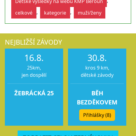
,
Dětské výsledky na webu KMP Beroun
,
,
celkové
kategorie
muži/ženy
NEJBLIŽŠÍ ZÁVODY
16.8.
30.8.
25km,
kros 9 km,
jen dospělí
dětské závody
ŽEBRÁCKÁ 25
BĚH
BEZDĚKOVEM
Přihlášky (8)