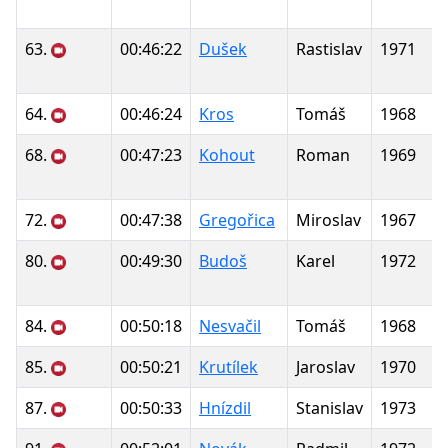
63.
00:46:22
Dušek
Rastislav
1971
64.
00:46:24
Kros
Tomáš
1968
68.
00:47:23
Kohout
Roman
1969
72.
00:47:38
Gregořica
Miroslav
1967
80.
00:49:30
Budoš
Karel
1972
84.
00:50:18
Nesvačil
Tomáš
1968
85.
00:50:21
Krutílek
Jaroslav
1970
87.
00:50:33
Hnízdil
Stanislav
1973