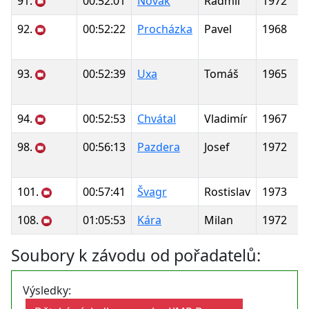
91.
00:52:01
Novák
Radmil
1972
92.
00:52:22
Procházka
Pavel
1968
93.
00:52:39
Uxa
Tomáš
1965
94.
00:52:53
Chvátal
Vladimír
1967
98.
00:56:13
Pazdera
Josef
1972
101.
00:57:41
Švagr
Rostislav
1973
108.
01:05:53
Kára
Milan
1972
Soubory k závodu od pořadatelů:
Výsledky: