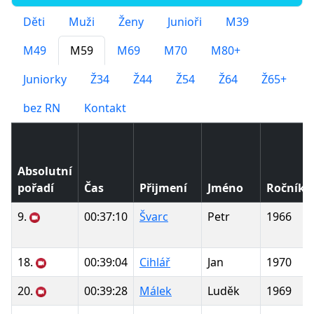
Děti
Muži
Ženy
Junioři
M39
M49
M59
M69
M70
M80+
Juniorky
Ž34
Ž44
Ž54
Ž64
Ž65+
bez RN
Kontakt
Absolutní
pořadí
Čas
Přijmení
Jméno
Ročník
9.
00:37:10
Švarc
Petr
1966
18.
00:39:04
Cihlář
Jan
1970
20.
00:39:28
Málek
Luděk
1969