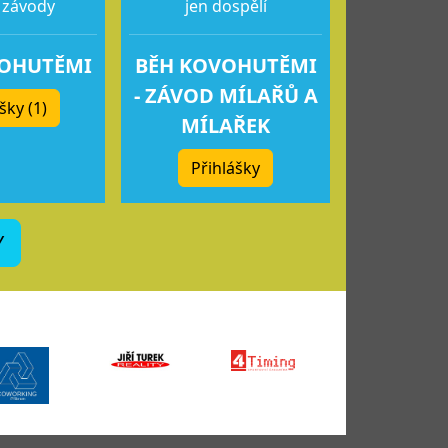
 závody
jen dospělí
VOHUTĚMI
BĚH KOVOHUTĚMI
- ZÁVOD MÍLAŘŮ A
šky (1)
MÍLAŘEK
Přihlášky
Y