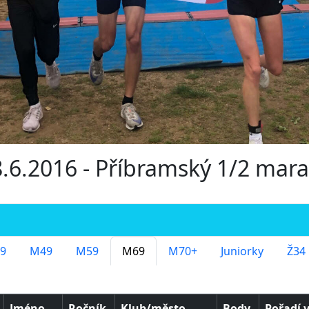
18.6.2016 - Příbramský 1/2 mar
9
M49
M59
M69
M70+
Juniorky
Ž34
Jméno
Ročník
Klub/město
Body
Pořadí 