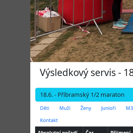
Výsledkový servis - 
Děti
Muži
Ženy
Junioři
M3
Kontakt
Absolutní pořadí
Čas
Přijmení