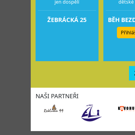
jen dospělí
dětské
ŽEBRÁCKÁ 25
BĚH BEZ
Přihlá
NAŠI PARTNEŘI