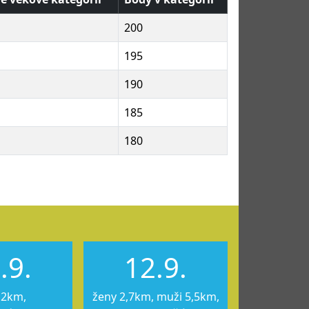
200
195
190
185
180
.9.
12.9.
12km,
ženy 2,7km, muži 5,5km,