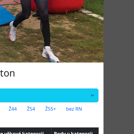
aton
Ž44
Ž54
Ž55+
bez RN
ve věkové kategorii
Body v kategorii