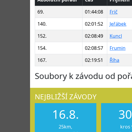
69.
01:44:08
Frič
140.
02:01:52
Jeřábek
152.
02:08:49
Kuncl
154.
02:08:57
Frumin
167.
02:19:51
Říha
Soubory k závodu od poř
NEJBLIŽŠÍ ZÁVODY
16.8.
30
25km,
kros 