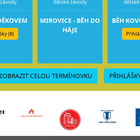
 závody
dětské závody
dětské
DĚKOVEM
MIROVICE - BĚH DO
BĚH KO
HÁJE
šky (8)
Přihlá
ZOBRAZIT CELOU TERMÍNOVKU
PŘIHLÁŠK