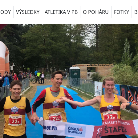
VODY
VÝSLEDKY
ATLETIKA V PB
O POHÁRU
FOTKY
B