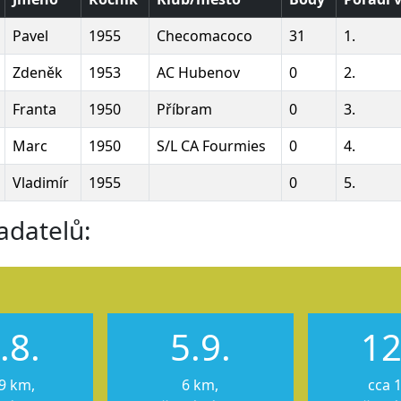
Pavel
1955
Checomacoco
31
1.
Zdeněk
1953
AC Hubenov
0
2.
Franta
1950
Příbram
0
3.
Marc
1950
S/L CA Fourmies
0
4.
Vladimír
1955
0
5.
adatelů:
.8.
5.9.
12
9 km,
6 km,
cca 