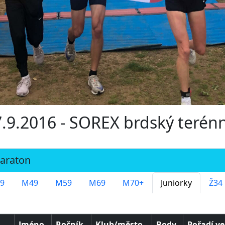
17.9.2016 - SOREX brdský teré
9
M49
M59
M69
M70+
Juniorky
Ž34
Jméno
Ročník
Klub/město
Body
Pořadí ve