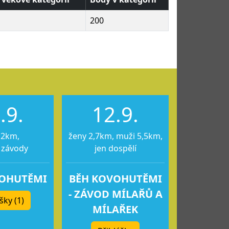
200
.9.
12.9.
12km,
ženy 2,7km, muži 5,5km,
 závody
jen dospělí
VOHUTĚMI
BĚH KOVOHUTĚMI
- ZÁVOD MÍLAŘŮ A
šky (1)
MÍLAŘEK