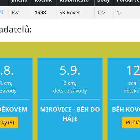
vá
Eva
1998
SK Rover
122
1.
adatelů:
.8.
5.9.
12
9 km,
6 km,
cca 
 závody
dětské závody
dětské
DĚKOVEM
MIROVICE - BĚH DO
BĚH KO
HÁJE
šky (9)
Přihlá