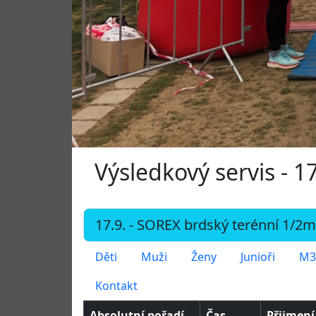
Výsledkový servis - 
Děti
Muži
Ženy
Junioři
M3
Kontakt
Absolutní pořadí
Čas
Přijmení