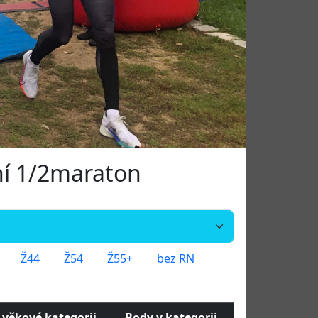
nní 1/2maraton
Ž44
Ž54
Ž55+
bez RN
 věkové kategorii
Body v kategorii