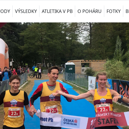
VODY
VÝSLEDKY
ATLETIKA V PB
O POHÁRU
FOTKY
B