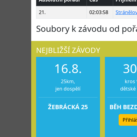
21.
02:03:58
Stránělo
Soubory k závodu od poř
NEJBLIŽŠÍ ZÁVODY
16.8.
30
25km,
kros 
jen dospělí
dětské
ŽEBRÁCKÁ 25
BĚH BEZ
Přihlá