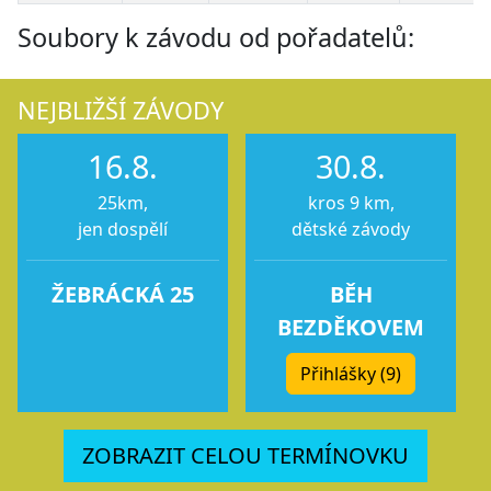
Soubory k závodu od pořadatelů:
NEJBLIŽŠÍ ZÁVODY
16.8.
30.8.
25km,
kros 9 km,
jen dospělí
dětské závody
ŽEBRÁCKÁ 25
BĚH
BEZDĚKOVEM
Přihlášky (9)
ZOBRAZIT CELOU TERMÍNOVKU