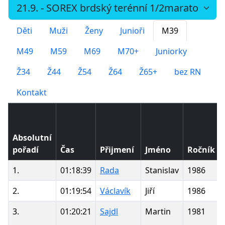
Děti
Muži
Ženy
Junioři
M39
M49
M59
M69
M70+
Juniorky
Ž34
Ž44
Ž54
Ž64
Ž65+
bez RN
Kontakt
Absolutní
pořadí
Čas
Přijmení
Jméno
Ročník
1.
01:18:39
Rada
Stanislav
1986
2.
01:19:54
Václavík
Jiří
1986
3.
01:20:21
Sajdl
Martin
1981