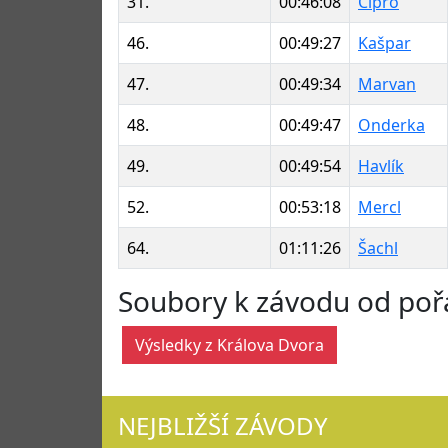
31.
00:46:08
Cipro
46.
00:49:27
Kašpar
47.
00:49:34
Marvan
48.
00:49:47
Onderka
49.
00:49:54
Havlík
52.
00:53:18
Mercl
64.
01:11:26
Šachl
Soubory k závodu od poř
Výsledky z Králova Dvora
NEJBLIŽŠÍ ZÁVODY