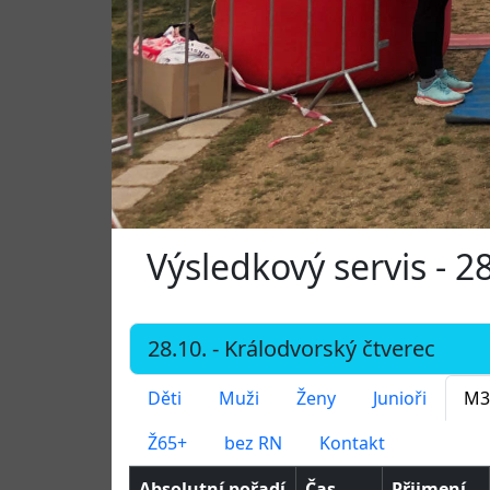
Výsledkový servis - 2
Děti
Muži
Ženy
Junioři
M3
Ž65+
bez RN
Kontakt
Absolutní pořadí
Čas
Přijmení