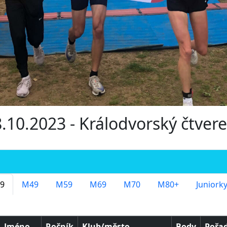
8.10.2023 - Králodvorský čtver
9
M49
M59
M69
M70
M80+
Juniork
Jméno
Ročník
Klub/město
Body
Pořad