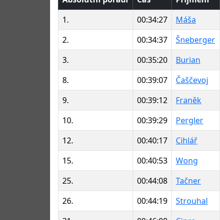
1.
00:34:27
Máša
2.
00:34:37
Šneberger
3.
00:35:20
Burian
8.
00:39:07
Čaščevoj
9.
00:39:12
Franěk
10.
00:39:29
Pergler
12.
00:40:17
Cihlář
15.
00:40:53
Wong
25.
00:44:08
Tačner
26.
00:44:19
Strouhal