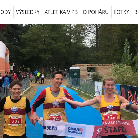
VODY
VÝSLEDKY
ATLETIKA V PB
O POHÁRU
FOTKY
B