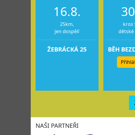
16.8.
30
25km,
kros 
jen dospělí
dětské
ŽEBRÁCKÁ 25
BĚH BEZ
Přihlá
NAŠI PARTNEŘI