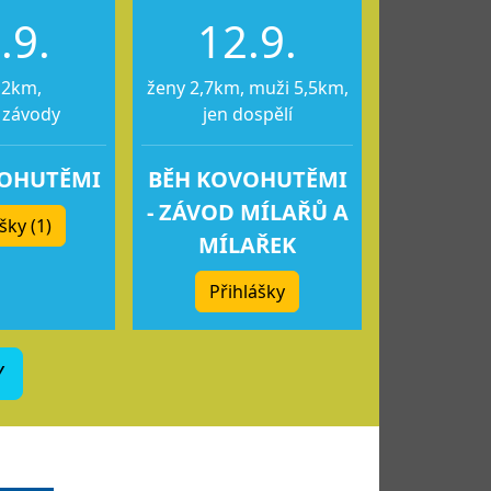
.9.
12.9.
12km,
ženy 2,7km, muži 5,5km,
 závody
jen dospělí
VOHUTĚMI
BĚH KOVOHUTĚMI
- ZÁVOD MÍLAŘŮ A
šky (1)
MÍLAŘEK
Přihlášky
Y