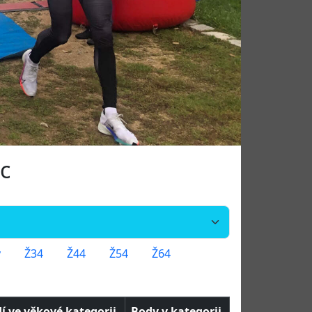
ec
y
Ž34
Ž44
Ž54
Ž64
í ve věkové kategorii
Body v kategorii