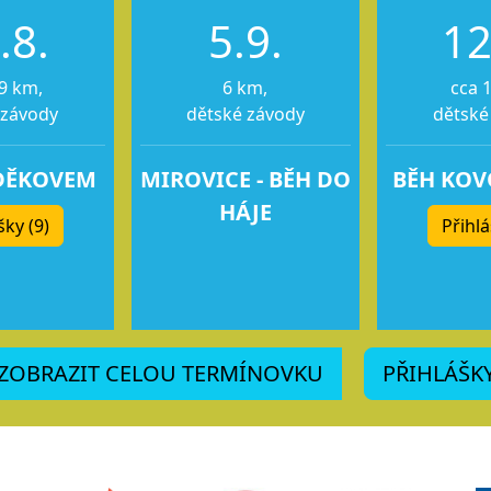
.8.
5.9.
12
9 km,
6 km,
cca 
 závody
dětské závody
dětské
DĚKOVEM
MIROVICE - BĚH DO
BĚH KO
HÁJE
šky (9)
Přihlá
ZOBRAZIT CELOU TERMÍNOVKU
PŘIHLÁŠK