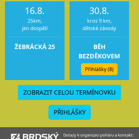
16.8.
30.8.
25km,
kros 9 km,
jen dospělí
dětské závody
ŽEBRÁCKÁ 25
BĚH
BEZDĚKOVEM
Přihlášky (8)
ZOBRAZIT CELOU TERMÍNOVKU
PŘIHLÁŠKY
Dotazy k organizaci poháru a kontakt: