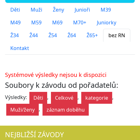
Děti
Muži
Ženy
Junioři
M39
M49
M59
M69
M70+
Juniorky
Ž34
Ž44
Ž54
Ž64
Ž65+
bez RN
Kontakt
Systémové výsledky nejsou k dispozici
Soubory k závodu od pořadatelů:
Výsledky:
,
,
,
Děti
Celkové
kategorie
,
Muži/ženy
záznam doběhu
NEJBLIŽŠÍ ZÁVODY