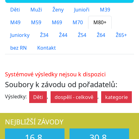
Děti
Muži
Ženy
Junioři
M39
M49
M59
M69
M70
M80+
Juniorky
Ž34
Ž44
Ž54
Ž64
Ž65+
bez RN
Kontakt
Systémové výsledky nejsou k dispozici
Soubory k závodu od pořadatelů:
Výsledky:
,
,
Děti
dospělí - celkově
kategorie
NEJBLIŽŠÍ ZÁVODY
16.8.
30.8.