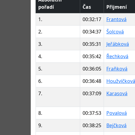
pořadí
Čas
Přijmení
1.
00:32:17
Frantová
2.
00:34:37
Šolcová
3.
00:35:31
Jeřábková
4.
00:35:42
Řechková
5.
00:36:05
Fraňková
6.
00:36:48
Houžvičkov
7.
00:37:09
Karasová
8.
00:37:53
Povalová
9.
00:38:25
Bejčková