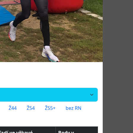
Ž44
Ž54
Ž55+
bez RN
řadí ve věkové
Body v