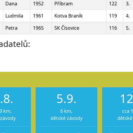
Dana
1952
Příbram
122
3.
Ludmila
1961
Kotva Braník
119
4.
Petra
1965
SK Čísovice
116
5.
adatelů:
.8.
5.9.
12
9 km,
6 km,
cca 
 závody
dětské závody
dětské