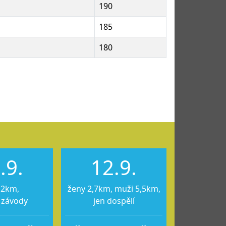
190
185
180
.9.
12.9.
12km,
ženy 2,7km, muži 5,5km,
 závody
jen dospělí