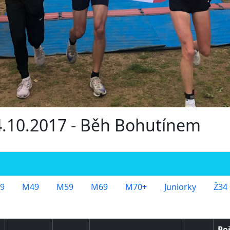
14.10.2017 - Běh Bohutínem
9
M49
M59
M69
M70+
Juniorky
Ž34
Po