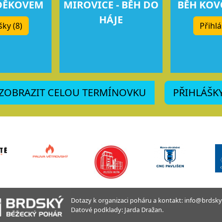
DĚKOVEM
MIROVICE - BĚH DO
BĚH KO
HÁJE
šky (8)
Přihlá
ZOBRAZIT CELOU TERMÍNOVKU
PŘIHLÁŠK
Dotazy k organizaci poháru a kontakt: info@brdsky
Datové podklady: Jarda Dražan.