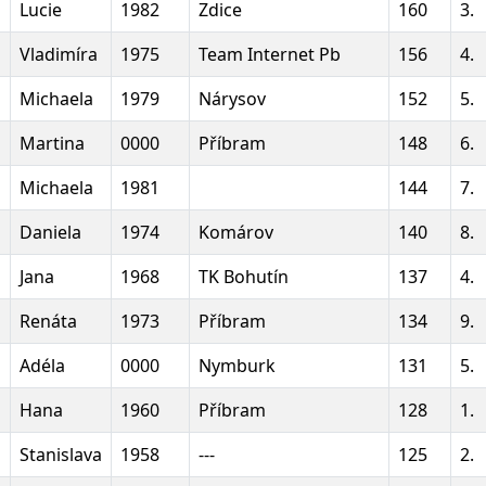
Lucie
1982
Zdice
160
3.
Vladimíra
1975
Team Internet Pb
156
4.
Michaela
1979
Nárysov
152
5.
Martina
0000
Příbram
148
6.
Michaela
1981
144
7.
Daniela
1974
Komárov
140
8.
Jana
1968
TK Bohutín
137
4.
Renáta
1973
Příbram
134
9.
Adéla
0000
Nymburk
131
5.
Hana
1960
Příbram
128
1.
Stanislava
1958
---
125
2.