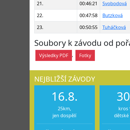
21.
00:46:21
Svobodová
22.
00:47:58
Butzková
23.
00:50:55
Tuháčková
Soubory k závodu od poř
,
Výsledky PDF
Fotky
NEJBLIŽŠÍ ZÁVODY
16.8.
30
25km,
kros 
jen dospělí
dětské