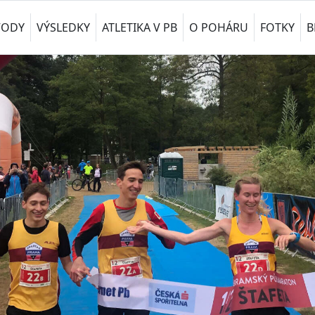
VODY
VÝSLEDKY
ATLETIKA V PB
O POHÁRU
FOTKY
B