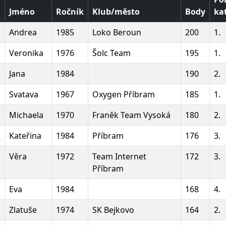
Jméno
Ročník
Klub/město
Body
ka
Andrea
1985
Loko Beroun
200
1.
Veronika
1976
Šolc Team
195
1.
Jana
1984
190
2.
Svatava
1967
Oxygen Příbram
185
1.
Michaela
1970
Franěk Team Vysoká
180
2.
á
Kateřina
1984
Příbram
176
3.
Věra
1972
Team Internet
172
3.
Příbram
Eva
1984
168
4.
Zlatuše
1974
SK Bejkovo
164
2.