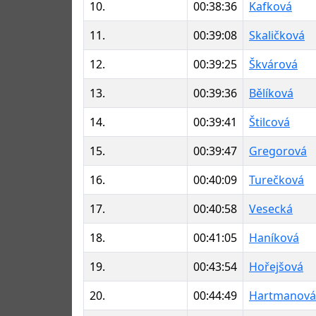
10.
00:38:36
Kafková
11.
00:39:08
Skaličková
12.
00:39:25
Škvárová
13.
00:39:36
Bělíková
14.
00:39:41
Štilcová
15.
00:39:47
Gregorová
16.
00:40:09
Turečková
17.
00:40:58
Vesecká
18.
00:41:05
Haníková
19.
00:43:54
Hořejšová
20.
00:44:49
Hartmanová