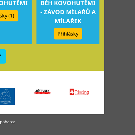
VOHUTĚMI
BĚH KOVOHUTĚMI
- ZÁVOD MÍLAŘŮ A
šky (1)
MÍLAŘEK
Přihlášky
Y
pohar.cz