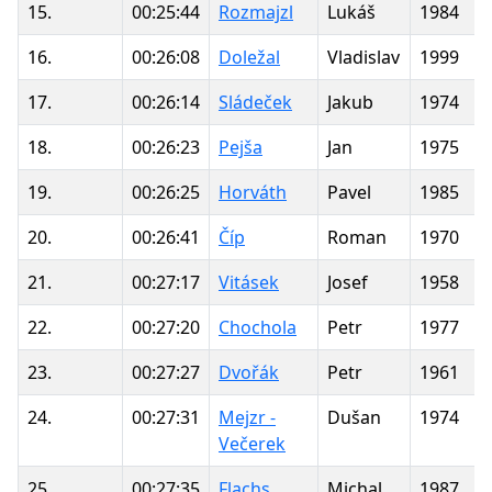
15.
00:25:44
Rozmajzl
Lukáš
1984
16.
00:26:08
Doležal
Vladislav
1999
17.
00:26:14
Sládeček
Jakub
1974
18.
00:26:23
Pejša
Jan
1975
19.
00:26:25
Horváth
Pavel
1985
20.
00:26:41
Číp
Roman
1970
21.
00:27:17
Vitásek
Josef
1958
22.
00:27:20
Chochola
Petr
1977
23.
00:27:27
Dvořák
Petr
1961
24.
00:27:31
Mejzr -
Dušan
1974
Večerek
25.
00:27:35
Flachs
Michal
1987