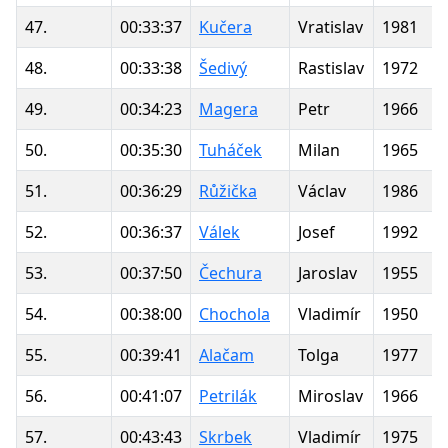
47.
00:33:37
Kučera
Vratislav
1981
48.
00:33:38
Šedivý
Rastislav
1972
49.
00:34:23
Magera
Petr
1966
50.
00:35:30
Tuháček
Milan
1965
51.
00:36:29
Růžička
Václav
1986
52.
00:36:37
Válek
Josef
1992
53.
00:37:50
Čechura
Jaroslav
1955
54.
00:38:00
Chochola
Vladimír
1950
55.
00:39:41
Alačam
Tolga
1977
56.
00:41:07
Petrilák
Miroslav
1966
57.
00:43:43
Skrbek
Vladimír
1975