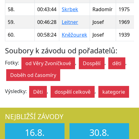
58.
00:43:44
Skrbek
Radomír
1975
59.
00:46:28
Leitner
Josef
1969
60.
00:58:24
Kněžourek
Josef
1939
Soubory k závodu od pořadatelů:
Fotky:
,
,
,
od Věry Zvoníčkové
Dospělí
děti
Doběh od časomíry
Výsledky:
,
,
Děti
dospělí celkově
kategorie
NEJBLIŽŠÍ ZÁVODY
16.8.
30.8.