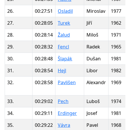
26.
00:27:51
Osladil
Miroslav
1977
27.
00:28:05
Turek
Jiří
1962
28.
00:28:14
Žalud
Miloš
1971
29.
00:28:32
Fencl
Radek
1965
30.
00:28:48
Šlapák
Dušan
1981
31.
00:28:54
Hejl
Libor
1982
32.
00:28:58
Pavlišen
Alexandr
1969
33.
00:29:02
Pech
Luboš
1974
34.
00:29:11
Erdinger
Josef
1981
35.
00:29:22
Vávra
Pavel
1968