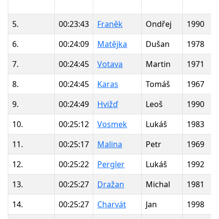
5.
00:23:43
Franěk
Ondřej
1990
6.
00:24:09
Matějka
Dušan
1978
7.
00:24:45
Votava
Martin
1971
8.
00:24:45
Karas
Tomáš
1967
9.
00:24:49
Hvižď
Leoš
1990
10.
00:25:12
Vosmek
Lukáš
1983
11.
00:25:17
Malina
Petr
1969
12.
00:25:22
Pergler
Lukáš
1992
13.
00:25:27
Dražan
Michal
1981
14.
00:25:27
Charvát
Jan
1998