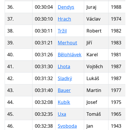
36.
00:30:04
Dendys
Juraj
1988
37.
00:30:10
Hrach
Václav
1974
38.
00:30:11
Tržil
Robert
1982
39.
00:31:21
Merhout
Jiří
1983
40.
00:31:26
Bělohlávek
Karel
1981
41.
00:31:30
Lhota
Vojtěch
1987
42.
00:31:32
Sladký
Lukáš
1987
43.
00:31:40
Bauer
Martin
1977
44.
00:32:08
Kubík
Josef
1975
45.
00:32:35
Uxa
Tomáš
1965
46.
00:32:38
Svoboda
Jan
1943