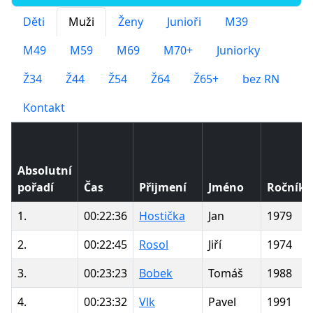
Děti
Muži
Ženy
Junioři
M39
M49
M59
M69
M70+
Juniorky
Ž34
Ž44
Ž54
Ž64
Ž65+
bez RN
Kontakt
Absolutní
pořadí
Čas
Přijmení
Jméno
Ročník
1.
00:22:36
Hostička
Jan
1979
2.
00:22:45
Rosol
Jiří
1974
3.
00:23:23
Bobek
Tomáš
1988
4.
00:23:32
Vlk
Pavel
1991