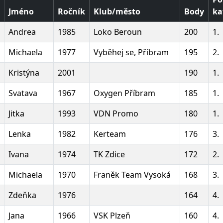
Jméno
Ročník
Klub/město
Body
ka
Andrea
1985
Loko Beroun
200
1.
Michaela
1977
Vyběhej se, Příbram
195
2.
Kristýna
2001
190
1.
Svatava
1967
Oxygen Příbram
185
1.
Jitka
1993
VDN Promo
180
1.
Lenka
1982
Kerteam
176
3.
Ivana
1974
TK Zdice
172
2.
Michaela
1970
Franěk Team Vysoká
168
3.
Zdeňka
1976
164
4.
Jana
1966
VSK Plzeň
160
4.