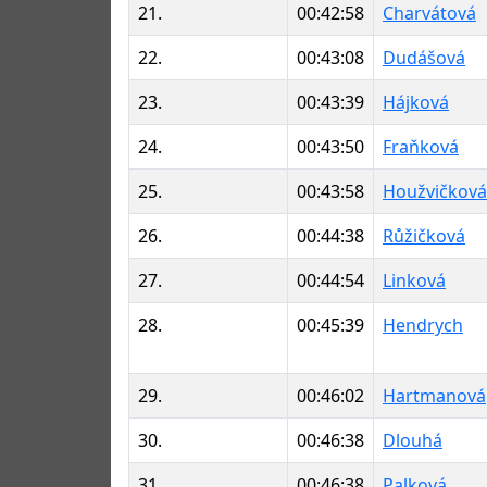
21.
00:42:58
Charvátová
22.
00:43:08
Dudášová
23.
00:43:39
Hájková
24.
00:43:50
Fraňková
25.
00:43:58
Houžvičková
26.
00:44:38
Růžičková
27.
00:44:54
Linková
28.
00:45:39
Hendrych
29.
00:46:02
Hartmanová
30.
00:46:38
Dlouhá
31.
00:46:38
Palková