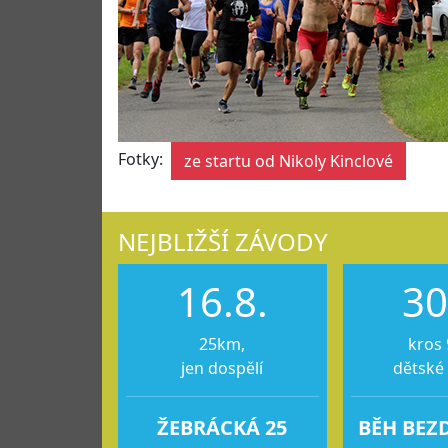
Fotky:
ze startu od Nikoly Kinclové
NEJBLIŽŠÍ ZÁVODY
16.8.
30
25km,
kros 
jen dospělí
dětské
ŽEBRÁCKÁ 25
BĚH BEZ