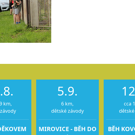
.8.
5.9.
12
9 km,
6 km,
cca 
 závody
dětské závody
dětské
DĚKOVEM
MIROVICE - BĚH DO
BĚH KO