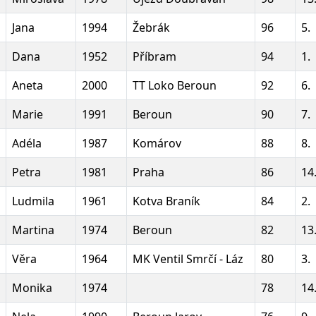
Jana
1994
Žebrák
96
5.
Dana
1952
Příbram
94
1.
Aneta
2000
TT Loko Beroun
92
6.
Marie
1991
Beroun
90
7.
Adéla
1987
Komárov
88
8.
Petra
1981
Praha
86
14
Ludmila
1961
Kotva Braník
84
2.
Martina
1974
Beroun
82
13
Věra
1964
MK Ventil Smrčí - Láz
80
3.
Monika
1974
78
14