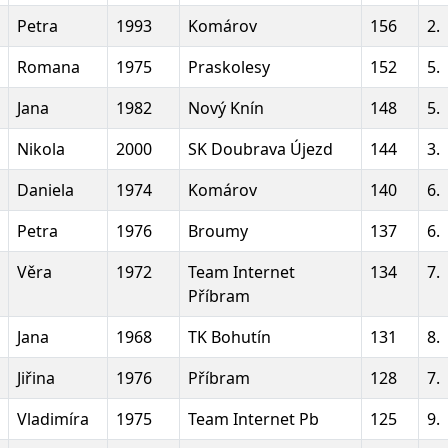
Petra
1993
Komárov
156
2.
Romana
1975
Praskolesy
152
5.
Jana
1982
Nový Knín
148
5.
Nikola
2000
SK Doubrava Újezd
144
3.
Daniela
1974
Komárov
140
6.
Petra
1976
Broumy
137
6.
Věra
1972
Team Internet
134
7.
Příbram
Jana
1968
TK Bohutín
131
8.
Jiřina
1976
Příbram
128
7.
Vladimíra
1975
Team Internet Pb
125
9.