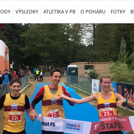
VODY
VÝSLEDKY
ATLETIKA V PB
O POHÁRU
FOTKY
B