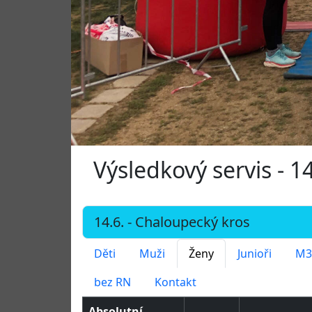
Výsledkový servis - 1
Děti
Muži
Ženy
Junioři
M3
bez RN
Kontakt
Absolutní