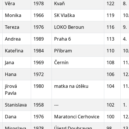
Věra
1978
Kvaň
122
8.
Monika
1966
SK Vlaška
119
10
Tereza
1976
LOKO Beroun
116
9.
Andrea
1989
Praha 6
113
4.
Kateřina
1984
Příbram
110
10
Jana
1969
Černín
108
11
Hana
1972
106
12
jírová
1980
matka na útěku
104
11
Pavla
Stanislava
1958
---
102
1.
Dana
1976
Maratonci Cerhovice
100
12
Miroslava
1978
Újezd Doubravan
98
13