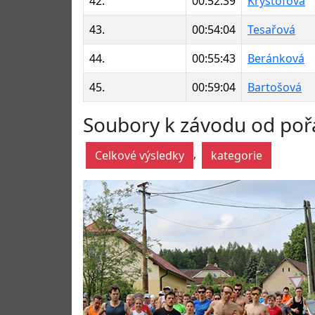
42.
00:52:39
Kryštofová
43.
00:54:04
Tesařová
44.
00:55:43
Beránková
45.
00:59:04
Bartošová
Soubory k závodu od poř
,
Celkové výsledky
kategorie