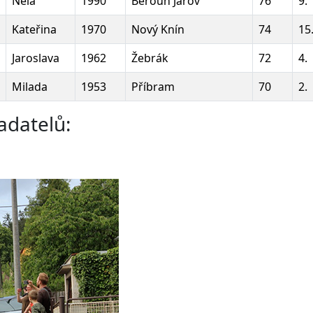
Nela
1990
Beroun Jarov
76
9.
Kateřina
1970
Nový Knín
74
15
Jaroslava
1962
Žebrák
72
4.
Milada
1953
Příbram
70
2.
adatelů: