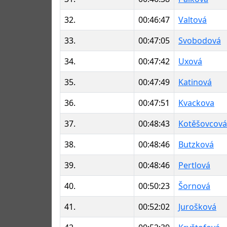
32.
00:46:47
Valtová
33.
00:47:05
Svobodová
34.
00:47:42
Uxová
35.
00:47:49
Katinová
36.
00:47:51
Kvackova
37.
00:48:43
Kotěšovcová
38.
00:48:46
Butzková
39.
00:48:46
Pertlová
40.
00:50:23
Šornová
41.
00:52:02
Jurošková