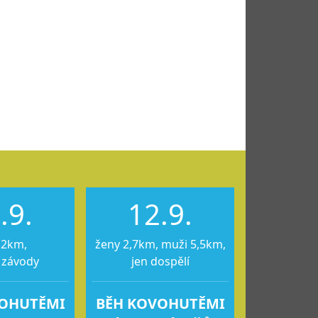
.9.
12.9.
12km,
ženy 2,7km, muži 5,5km,
 závody
jen dospělí
VOHUTĚMI
BĚH KOVOHUTĚMI