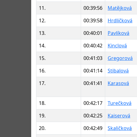
11.
00:39:56
Matějková
12.
00:39:58
Hrdličková
13.
00:40:01
Pavlíková
14.
00:40:42
Kinclová
15.
00:41:03
Gregorová
16.
00:41:14
Stibalová
17.
00:41:41
Karasová
18.
00:42:17
Turečková
19.
00:42:25
Kaiserová
20.
00:42:49
Skaličková