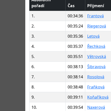
pořadí
Čas
Přijmení
1.
00:34:36
Frantová
2.
00:35:24
Riegerová
3.
00:35:36
Letová
4.
00:35:37
Řechková
5.
00:35:51
Větrovská
6.
00:38:13
Šibravová
7.
00:38:14
Rosolová
8.
00:38:48
Fraňková
9.
00:39:11
Koňaříková
10.
00:39:54
Naxerová