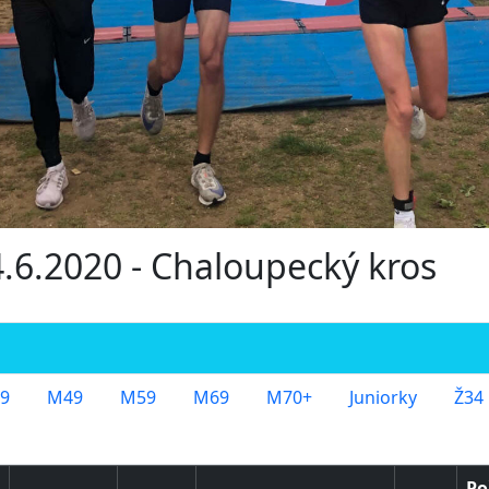
4.6.2020 - Chaloupecký kros
9
M49
M59
M69
M70+
Juniorky
Ž34
Po