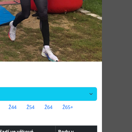
Ž44
Ž54
Ž64
Ž65+
řadí ve věkové
Body v