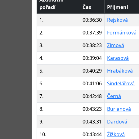
pořadí
Čas
Přijmení
1.
00:36:30
Rejsková
2.
00:37:39
Formánková
3.
00:38:23
Zímová
4.
00:39:04
Karasová
5.
00:40:29
Hrabáková
6.
00:41:06
Šindelářová
7.
00:42:48
Černá
8.
00:43:23
Burianová
9.
00:43:31
Dardová
10.
00:43:44
Žižková