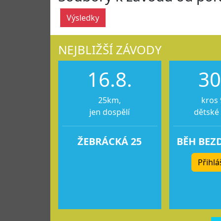
Výsledky
NEJBLIŽŠÍ ZÁVODY
16.8.
30
25km,
kros 
jen dospělí
dětské
ŽEBRÁCKÁ 25
BĚH BEZ
Přihlá