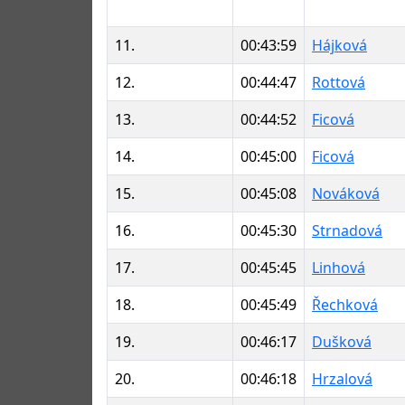
11.
00:43:59
Hájková
12.
00:44:47
Rottová
13.
00:44:52
Ficová
14.
00:45:00
Ficová
15.
00:45:08
Nováková
16.
00:45:30
Strnadová
17.
00:45:45
Linhová
18.
00:45:49
Řechková
19.
00:46:17
Dušková
20.
00:46:18
Hrzalová