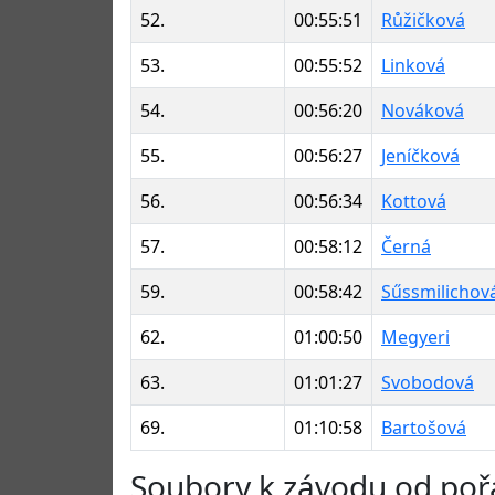
52.
00:55:51
Růžičková
53.
00:55:52
Linková
54.
00:56:20
Nováková
55.
00:56:27
Jeníčková
56.
00:56:34
Kottová
57.
00:58:12
Černá
59.
00:58:42
Sűssmilichov
62.
01:00:50
Megyeri
63.
01:01:27
Svobodová
69.
01:10:58
Bartošová
Soubory k závodu od poř