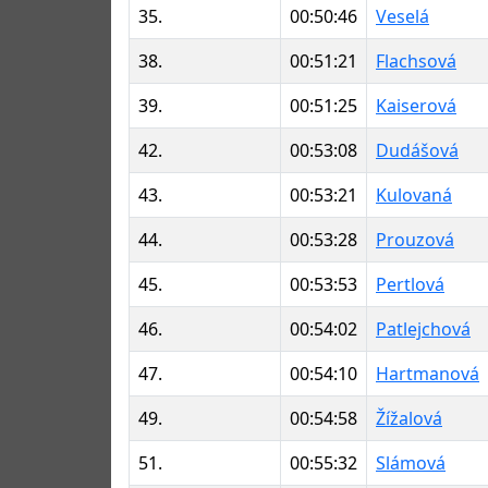
35.
00:50:46
Veselá
38.
00:51:21
Flachsová
39.
00:51:25
Kaiserová
42.
00:53:08
Dudášová
43.
00:53:21
Kulovaná
44.
00:53:28
Prouzová
45.
00:53:53
Pertlová
46.
00:54:02
Patlejchová
47.
00:54:10
Hartmanová
49.
00:54:58
Žížalová
51.
00:55:32
Slámová