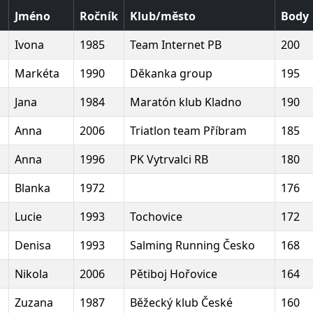
Jméno
Ročník
Klub/město
Body
Ivona
1985
Team Internet PB
200
Markéta
1990
Děkanka group
195
Jana
1984
Maratón klub Kladno
190
Anna
2006
Triatlon team Příbram
185
Anna
1996
PK Vytrvalci RB
180
Blanka
1972
176
Lucie
1993
Tochovice
172
Denisa
1993
Salming Running Česko
168
Nikola
2006
Pětiboj Hořovice
164
Zuzana
1987
Běžecký klub České
160