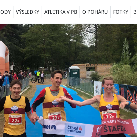
VODY
VÝSLEDKY
ATLETIKA V PB
O POHÁRU
FOTKY
B