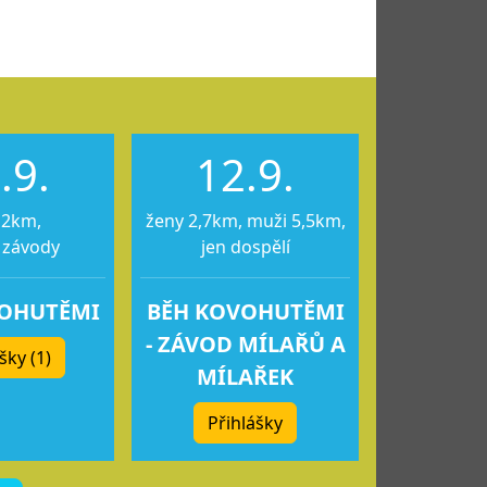
.9.
12.9.
12km,
ženy 2,7km, muži 5,5km,
 závody
jen dospělí
VOHUTĚMI
BĚH KOVOHUTĚMI
- ZÁVOD MÍLAŘŮ A
šky (1)
MÍLAŘEK
Přihlášky