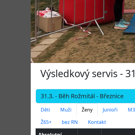
Výsledkový servis - 3
Děti
Muži
Ženy
Junioři
M3
Ž65+
bez RN
Kontakt
Absolutní