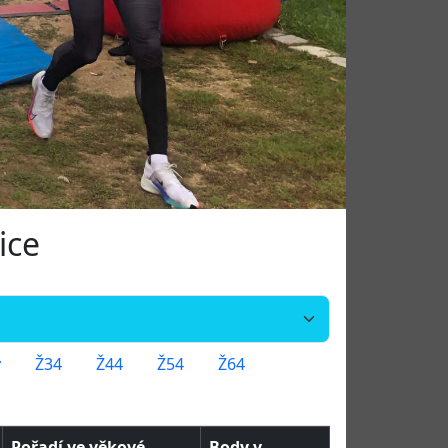
ice
y
Ž34
Ž44
Ž54
Ž64
Pořadí ve věkové
Body v