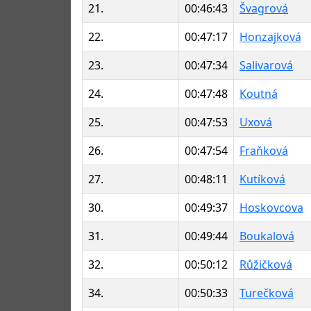
21.
00:46:43
Švagrová
22.
00:47:17
Honzajková
23.
00:47:34
Salivarová
24.
00:47:48
Koutná
25.
00:47:53
Uxová
26.
00:47:54
Fraňková
27.
00:48:11
Kutíková
30.
00:49:37
Hoskovcova
31.
00:49:44
Boukalová
32.
00:50:12
Růžičková
34.
00:50:33
Turečková