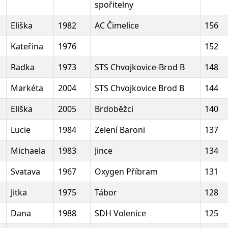
spořitelny
Eliška
1982
AC Čimelice
156
Kateřina
1976
152
Radka
1973
STS Chvojkovice-Brod B
148
Markéta
2004
STS Chvojkovice Brod B
144
Eliška
2005
Brdoběžci
140
Lucie
1984
Zelení Baroni
137
Michaela
1983
Jince
134
Svatava
1967
Oxygen Příbram
131
Jitka
1975
Tábor
128
Dana
1988
SDH Volenice
125