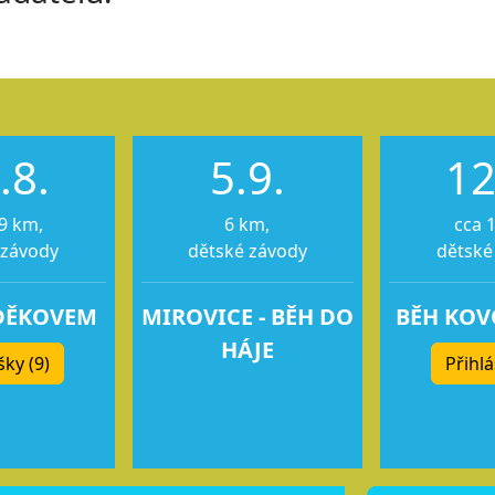
.8.
5.9.
12
9 km,
6 km,
cca 
 závody
dětské závody
dětské
DĚKOVEM
MIROVICE - BĚH DO
BĚH KO
HÁJE
šky (9)
Přihlá