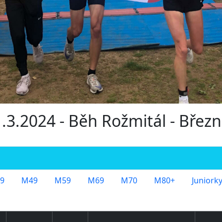
1.3.2024 - Běh Rožmitál - Březn
9
M49
M59
M69
M70
M80+
Juniork