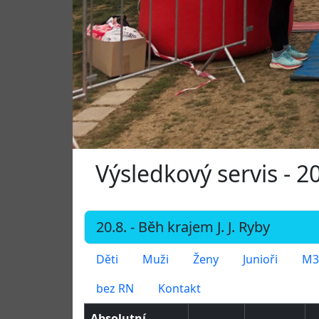
Výsledkový servis - 20
Děti
Muži
Ženy
Junioři
M3
bez RN
Kontakt
Absolutní