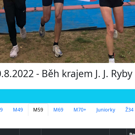
.8.2022 - Běh krajem J. J. Ryby
9
M49
M59
M69
M70+
Juniorky
Ž34
Po