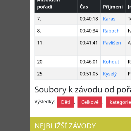
pořadí
Čas
Přijmení
J
7.
00:40:18
Karas
T
8.
00:40:34
Raboch
I
11.
00:41:41
Pavlišen
A
20.
00:46:01
Kohout
R
25.
00:51:05
Kyselý
P
Soubory k závodu od poř
Výsledky:
,
,
Děti
Celkové
kategorie
NEJBLIŽŠÍ ZÁVODY