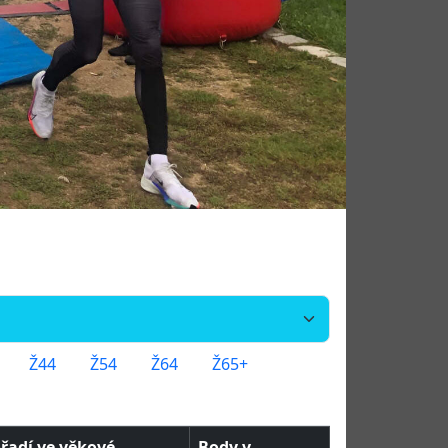
Ž44
Ž54
Ž64
Ž65+
řadí ve věkové
Body v