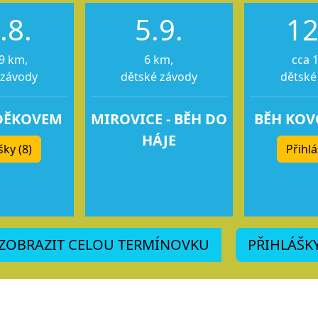
.8.
5.9.
12
9 km,
6 km,
cca 
 závody
dětské závody
dětské
DĚKOVEM
MIROVICE - BĚH DO
BĚH KO
HÁJE
šky (8)
Přihlá
ZOBRAZIT CELOU TERMÍNOVKU
PŘIHLÁŠK