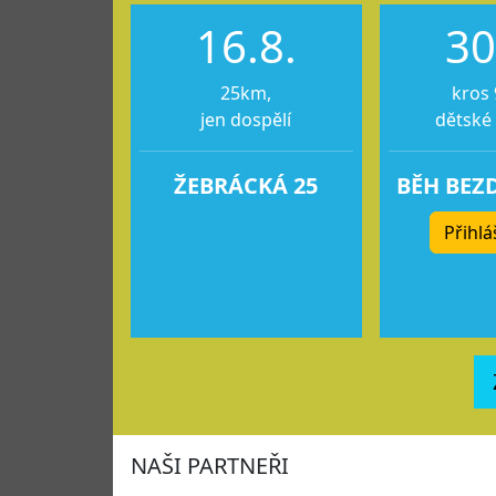
16.8.
30
25km,
kros 
jen dospělí
dětské
ŽEBRÁCKÁ 25
BĚH BEZ
Přihlá
NAŠI PARTNEŘI