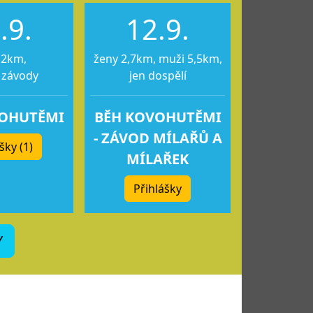
.9.
12.9.
12km,
ženy 2,7km, muži 5,5km,
 závody
jen dospělí
VOHUTĚMI
BĚH KOVOHUTĚMI
- ZÁVOD MÍLAŘŮ A
šky (1)
MÍLAŘEK
Přihlášky
Y