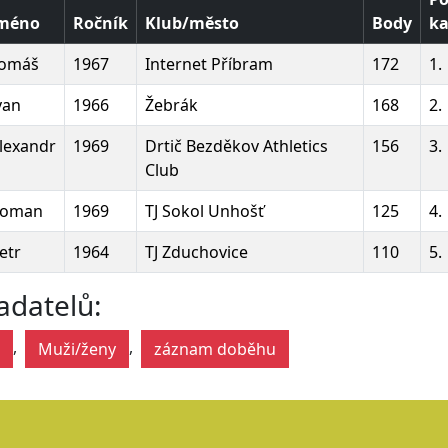
méno
Ročník
Klub/město
Body
ka
omáš
1967
Internet Příbram
172
1.
van
1966
Žebrák
168
2.
lexandr
1969
Drtič Bezděkov Athletics
156
3.
Club
oman
1969
TJ Sokol Unhošť
125
4.
etr
1964
TJ Zduchovice
110
5.
adatelů:
,
,
Muži/ženy
záznam doběhu