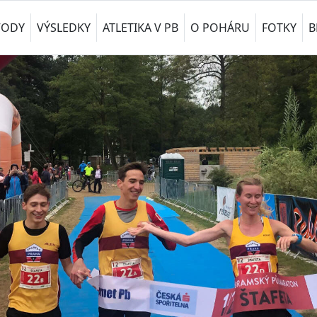
VODY
VÝSLEDKY
ATLETIKA V PB
O POHÁRU
FOTKY
B