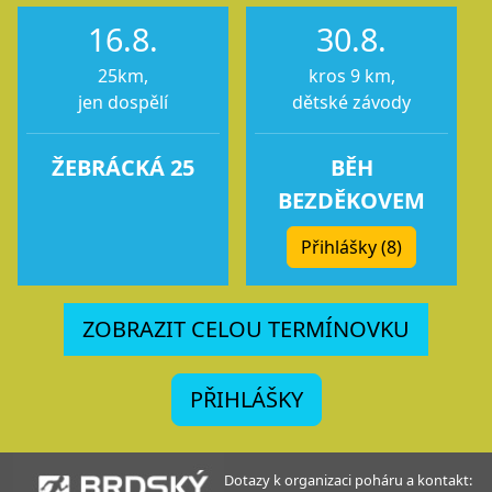
16.8.
30.8.
25km,
kros 9 km,
jen dospělí
dětské závody
ŽEBRÁCKÁ 25
BĚH
BEZDĚKOVEM
Přihlášky (8)
ZOBRAZIT CELOU TERMÍNOVKU
PŘIHLÁŠKY
Dotazy k organizaci poháru a kontakt: