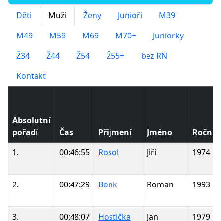
Děti
Muži
Ženy
Junioři
M39
M49
M59
M69
M70+
Juniorky
Ž34
Ž44
Ž54
Ž55+
bez RN
Kontakt
Absolutní
pořadí
Čas
Přijmení
Jméno
Ročník
1.
00:46:55
Rosol
Jiří
1974
2.
00:47:29
Bonk
Roman
1993
3.
00:48:07
Hostička
Jan
1979