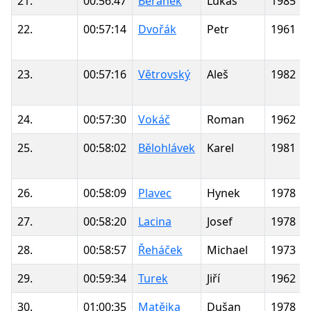
21.
00:56:47
Beránek
Lukáš
1985
22.
00:57:14
Dvořák
Petr
1961
23.
00:57:16
Větrovský
Aleš
1982
24.
00:57:30
Vokáč
Roman
1962
25.
00:58:02
Bělohlávek
Karel
1981
26.
00:58:09
Plavec
Hynek
1978
27.
00:58:20
Lacina
Josef
1978
28.
00:58:57
Řeháček
Michael
1973
29.
00:59:34
Turek
Jiří
1962
30.
01:00:35
Matějka
Dušan
1978