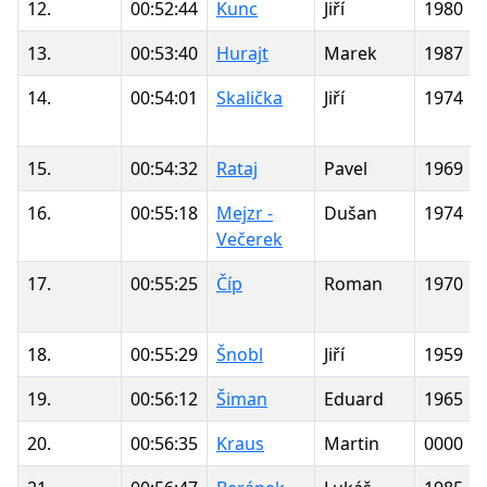
12.
00:52:44
Kunc
Jiří
1980
13.
00:53:40
Hurajt
Marek
1987
14.
00:54:01
Skalička
Jiří
1974
15.
00:54:32
Rataj
Pavel
1969
16.
00:55:18
Mejzr -
Dušan
1974
Večerek
17.
00:55:25
Číp
Roman
1970
18.
00:55:29
Šnobl
Jiří
1959
19.
00:56:12
Šiman
Eduard
1965
20.
00:56:35
Kraus
Martin
0000