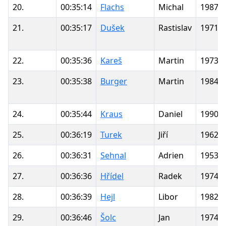
20.
00:35:14
Flachs
Michal
1987
21.
00:35:17
Dušek
Rastislav
1971
22.
00:35:36
Kareš
Martin
1973
23.
00:35:38
Burger
Martin
1984
24.
00:35:44
Kraus
Daniel
1990
25.
00:36:19
Turek
Jiří
1962
26.
00:36:31
Sehnal
Adrien
1953
27.
00:36:36
Hřídel
Radek
1974
28.
00:36:39
Hejl
Libor
1982
29.
00:36:46
Šolc
Jan
1974