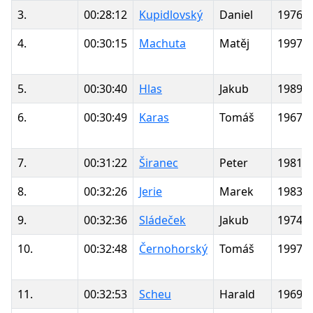
3.
00:28:12
Kupidlovský
Daniel
1976
4.
00:30:15
Machuta
Matěj
1997
5.
00:30:40
Hlas
Jakub
1989
6.
00:30:49
Karas
Tomáš
1967
7.
00:31:22
Širanec
Peter
1981
8.
00:32:26
Jerie
Marek
1983
9.
00:32:36
Sládeček
Jakub
1974
10.
00:32:48
Černohorský
Tomáš
1997
11.
00:32:53
Scheu
Harald
1969