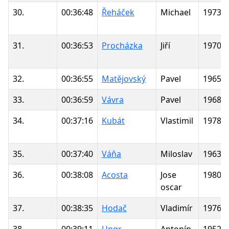
30.
00:36:48
Řeháček
Michael
1973
31.
00:36:53
Procházka
Jiří
1970
32.
00:36:55
Matějovský
Pavel
1965
33.
00:36:59
Vávra
Pavel
1968
34.
00:37:16
Kubát
Vlastimil
1978
35.
00:37:40
Váňa
Miloslav
1963
36.
00:38:08
Acosta
Jose
1980
oscar
37.
00:38:35
Hodač
Vladimír
1976
38.
00:39:11
Ungr
Antonín
1952