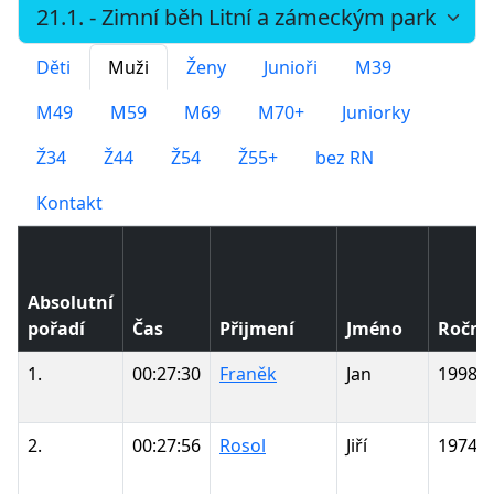
Děti
Muži
Ženy
Junioři
M39
M49
M59
M69
M70+
Juniorky
Ž34
Ž44
Ž54
Ž55+
bez RN
Kontakt
Absolutní
pořadí
Čas
Přijmení
Jméno
Roční
1.
00:27:30
Franěk
Jan
1998
2.
00:27:56
Rosol
Jiří
1974