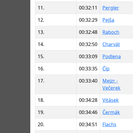
11.
00:32:11
Pergler
12.
00:32:29
Pejša
13.
00:32:48
Raboch
14.
00:32:50
Charvát
15.
00:33:09
Podlena
16.
00:33:35
Číp
17.
00:33:40
Mejzr -
Večerek
18.
00:34:28
Vitásek
19.
00:34:46
Čermák
20.
00:34:51
Flachs