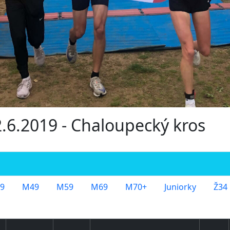
2.6.2019 - Chaloupecký kros
9
M49
M59
M69
M70+
Juniorky
Ž34