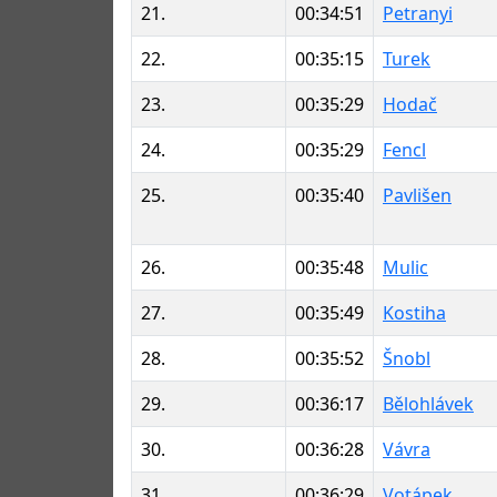
21.
00:34:51
Petranyi
22.
00:35:15
Turek
23.
00:35:29
Hodač
24.
00:35:29
Fencl
25.
00:35:40
Pavlišen
26.
00:35:48
Mulic
27.
00:35:49
Kostiha
28.
00:35:52
Šnobl
29.
00:36:17
Bělohlávek
30.
00:36:28
Vávra
31.
00:36:29
Votápek