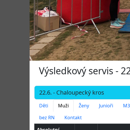
Výsledkový servis - 2
Děti
Muži
Ženy
Junioři
M3
bez RN
Kontakt
Absolutní