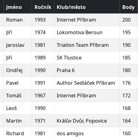
Jméno
Ročník
Klub/město
Body
Roman
1993
Internet Příbram
200
Jiří
1974
Lokomotiva Beroun
195
Jaroslav
1981
Triatlon Team Příbram
190
Jiří
1989
SK Tlustice
185
Ondřej
1990
Praha 6
180
Pavel
1991
Author Sedláček Příbram
176
Tomáš
1967
Internet Příbram
172
Leoš
1990
168
Martin
1971
Králův Dvůr, Popovice
164
Richard
1981
dos amigos
160