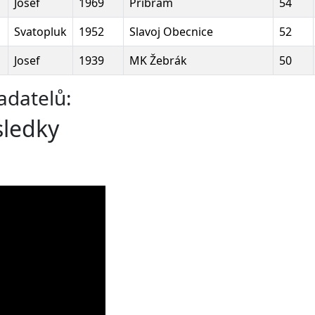
Josef
1969
Příbram
54
Svatopluk
1952
Slavoj Obecnice
52
Josef
1939
MK Žebrák
50
adatelů:
sledky