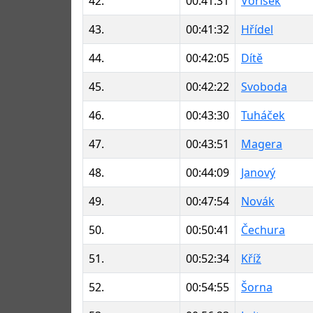
42.
00:41:31
Voříšek
43.
00:41:32
Hřídel
44.
00:42:05
Dítě
45.
00:42:22
Svoboda
46.
00:43:30
Tuháček
47.
00:43:51
Magera
48.
00:44:09
Janový
49.
00:47:54
Novák
50.
00:50:41
Čechura
51.
00:52:34
Kříž
52.
00:54:55
Šorna