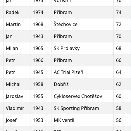
Jan
1973
Vorvani
76
Radek
1974
Příbram
74
Martin
1968
Štěchovice
72
Jan
1943
Příbram
70
Milan
1965
SK Prdlavky
68
Petr
1966
Příbram
66
Petr
1945
AC Trial Plzeň
64
Michal
1958
Dobříš
62
Jaroslav
1955
Cykloservex Chotěšov
60
Vladimír
1943
SK Sporting Příbram
58
Josef
1953
MK ventil
56