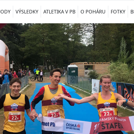
VODY
VÝSLEDKY
ATLETIKA V PB
O POHÁRU
FOTKY
B