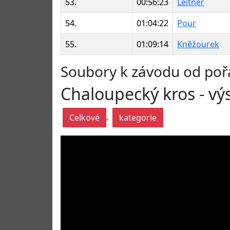
53.
00:56:23
Leitner
54.
01:04:22
Pour
55.
01:09:14
Kněžourek
Soubory k závodu od poř
Chaloupecký kros - vý
,
Celkové
kategorie