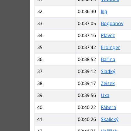
32.
00:36:30
Jilg
33.
00:37:05
Bogdanov
34.
00:37:16
Plavec
35.
00:37:42
Erdinger
36.
00:38:52
Bařina
37.
00:39:12
Sladký
38.
00:39:17
Zeisek
39.
00:39:56
Uxa
40.
00:40:22
Fábera
41.
00:40:26
Skalický