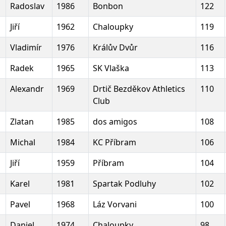
Radoslav
1986
Bonbon
122
Jiří
1962
Chaloupky
119
Vladimír
1976
Králův Dvůr
116
Radek
1965
SK Vlaška
113
Alexandr
1969
Drtič Bezděkov Athletics
110
Club
Zlatan
1985
dos amigos
108
Michal
1984
KC Příbram
106
Jiří
1959
Příbram
104
Karel
1981
Spartak Podluhy
102
Pavel
1968
Láz Vorvani
100
Daniel
1974
Chaloupky
98