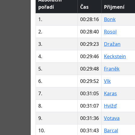
pořadí
Čas
Přijmení
1.
00:28:16
Bonk
2.
00:28:40
Rosol
3.
00:29:23
Dražan
4.
00:29:46
Keckstein
5.
00:29:48
Franěk
6.
00:29:52
Vlk
7.
00:31:05
Karas
8.
00:31:07
Hvižď
9.
00:31:36
Votava
10.
00:31:43
Barcal