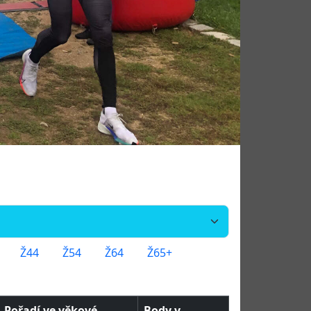
Ž44
Ž54
Ž64
Ž65+
Pořadí ve věkové
Body v