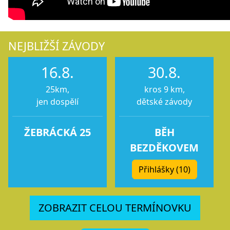
NEJBLIŽŠÍ ZÁVODY
16.8.
30.8.
25km,
kros 9 km,
jen dospělí
dětské závody
ŽEBRÁCKÁ 25
BĚH
BEZDĚKOVEM
Přihlášky (10)
ZOBRAZIT CELOU TERMÍNOVKU