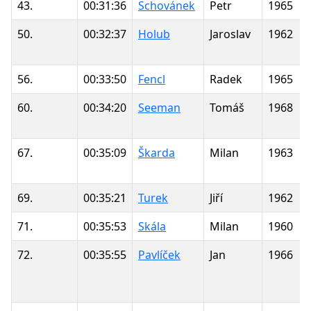
43.
00:31:36
Schovánek
Petr
1965
50.
00:32:37
Holub
Jaroslav
1962
56.
00:33:50
Fencl
Radek
1965
60.
00:34:20
Seeman
Tomáš
1968
67.
00:35:09
Škarda
Milan
1963
69.
00:35:21
Turek
Jiří
1962
71.
00:35:53
Skála
Milan
1960
72.
00:35:55
Pavlíček
Jan
1966