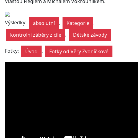
Vlastou Fleglem a Michalem Vokrouhlíkem.
Výsledky:
,
,
absolutní
Kategorie
,
kontrolní záběry z cíle
Dětské závody
Fotky:
,
Úvod
Fotky od Věry Zvoníčkové