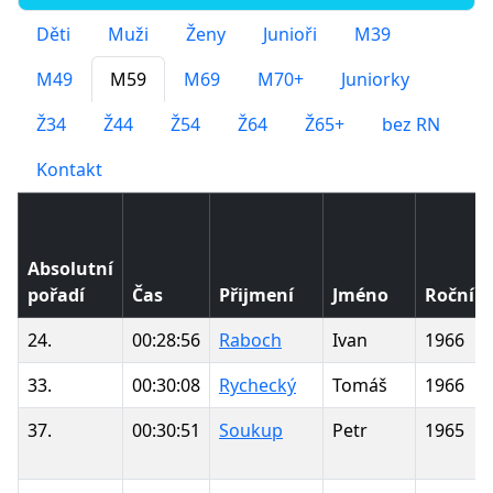
Děti
Muži
Ženy
Junioři
M39
M49
M59
M69
M70+
Juniorky
Ž34
Ž44
Ž54
Ž64
Ž65+
bez RN
Kontakt
Absolutní
pořadí
Čas
Přijmení
Jméno
Ročník
24.
00:28:56
Raboch
Ivan
1966
33.
00:30:08
Rychecký
Tomáš
1966
37.
00:30:51
Soukup
Petr
1965