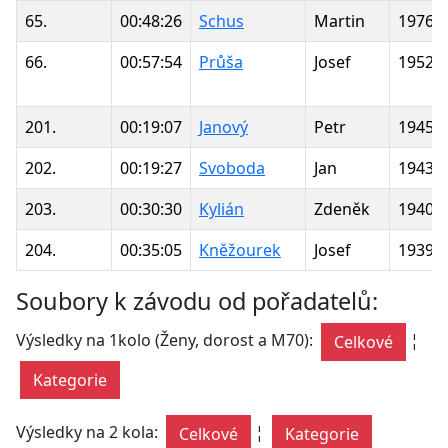
65.
00:48:26
Schus
Martin
1976
66.
00:57:54
Průša
Josef
1952
201.
00:19:07
Janový
Petr
1945
202.
00:19:27
Svoboda
Jan
1943
203.
00:30:30
Kylián
Zdeněk
1940
204.
00:35:05
Kněžourek
Josef
1939
Soubory k závodu od pořadatelů:
Výsledky na 1kolo (Ženy, dorost a M70):
¦
Celkové
Kategorie
Výsledky na 2 kola:
¦
Celkové
Kategorie