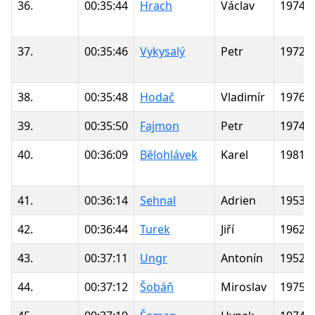
36.
00:35:44
Hrach
Václav
1974
37.
00:35:46
Vykysalý
Petr
1972
38.
00:35:48
Hodač
Vladimír
1976
39.
00:35:50
Fajmon
Petr
1974
40.
00:36:09
Bělohlávek
Karel
1981
41.
00:36:14
Sehnal
Adrien
1953
42.
00:36:44
Turek
Jiří
1962
43.
00:37:11
Ungr
Antonín
1952
44.
00:37:12
Šobáň
Miroslav
1975