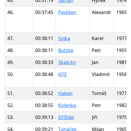
45.
00:37:19
Šaman
Hynek
1974
46.
00:37:45
Pavlišen
Alexandr
1969
47.
00:38:11
Sojka
Karel
1977
48.
00:38:11
Butzke
Petr
1959
49.
00:38:33
Skalický
Jan
1981
50.
00:38:48
Kříž
Vladimír
1958
51.
00:38:52
Haken
Tomáš
1977
52.
00:38:55
Kolenko
Petr
1982
53.
00:39:13
Dřížďal
Jiří
1979
54.
00:39:21
Tuháček
Milan
1965