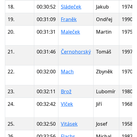
18.
00:30:52
Sládeček
Jakub
1974
19.
00:31:09
Franěk
Ondřej
1990
20.
00:31:31
Maleček
Martin
1975
21.
00:31:46
Černohorský
Tomáš
1997
22.
00:32:00
Mach
Zbyněk
1970
23.
00:32:11
Brož
Lubomír
1980
24.
00:32:42
Vlček
Jiří
1968
25.
00:32:50
Vitásek
Josef
1958
26.
00:32:56
Flachs
Michal
1987