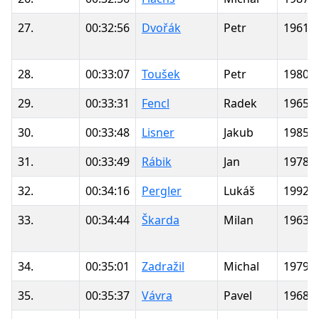
27.
00:32:56
Dvořák
Petr
1961
28.
00:33:07
Toušek
Petr
1980
29.
00:33:31
Fencl
Radek
1965
30.
00:33:48
Lisner
Jakub
1985
31.
00:33:49
Rábik
Jan
1978
32.
00:34:16
Pergler
Lukáš
1992
33.
00:34:44
Škarda
Milan
1963
34.
00:35:01
Zadražil
Michal
1979
35.
00:35:37
Vávra
Pavel
1968