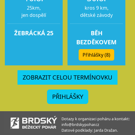
25km,
kros 9 km,
jen dospělí
dětské závody
ŽEBRÁCKÁ 25
BĚH
BEZDĚKOVEM
Přihlášky (8)
ZOBRAZIT CELOU TERMÍNOVKU
PŘIHLÁŠKY
Dotazy k organizaci poháru a kontakt:
info@brdskypohar.cz
Datové podklady: Jarda Dražan.