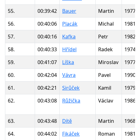
55.
00:39:42
Bauer
Martin
1977
56.
00:40:06
Placák
Michal
1981
57.
00:40:16
Kafka
Petr
1982
58.
00:40:33
Hřídel
Radek
1974
59.
00:41:07
Líška
Miroslav
1977
60.
00:42:04
Vávra
Pavel
1990
61.
00:42:21
Sirůček
Kamil
1979
62.
00:43:08
Růžička
Václav
1986
63.
00:43:48
Dítě
Martin
1968
64.
00:44:02
Fikáček
Roman
1981