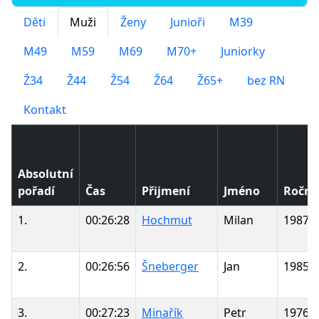
Děti
Muži
Ženy
Junioři
M39
M49
M59
M69
M70+
Juniorky
Ž34
Ž44
Ž54
Ž64
Ž65+
bez RN
Kontakt
Absolutní
pořadí
Čas
Přijmení
Jméno
Roční
1.
00:26:28
Hochmut
Milan
1987
2.
00:26:56
Šneberger
Jan
1985
3.
00:27:23
Minařík
Petr
1976