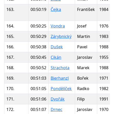
163.
00:50:19
Čejka
František
1984
164.
00:50:25
Vondra
Josef
1976
165.
00:50:29
Zárybnický
Martin
1983
166.
00:50:38
Dušek
Pavel
1988
167.
00:50:45
Cikán
Jaroslav
1955
168.
00:50:52
Strachota
Marek
1988
169.
00:51:03
Bierhanzl
Bořek
1971
170.
00:51:05
Pondělíček
Radko
1982
171.
00:51:06
Dvořák
Filip
1991
172.
00:51:07
Drnec
Jaroslav
1970