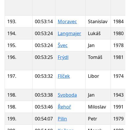
193.
00:53:14
Moravec
Stanislav
1984
194.
00:53:24
Langmajer
Lukáš
1980
195.
00:53:24
Švec
Jan
1978
196.
00:53:25
Frýdl
Tomáš
1981
197.
00:53:32
Flíček
Libor
1974
198.
00:53:38
Svoboda
Jan
1943
198.
00:53:46
Řehoř
Miloslav
1991
199.
00:54:07
Pilin
Petr
1979