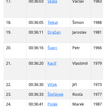
17.
00:36:03
Skála
Václav
1983
18.
00:36:05
Tejkal
Šimon
1988
19.
00:36:11
Dražan
Jaroslav
1981
20.
00:36:16
Švarc
Petr
1966
21.
00:36:20
Kacíř
Vlastimil
1979
22.
00:36:30
Vlček
Jiří
1973
23.
00:36:33
Štefánek
Rosťa
1977
24.
00:36:41
Polák
Marek
1987