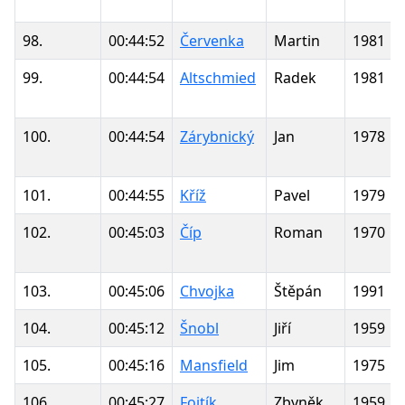
98.
00:44:52
Červenka
Martin
1981
99.
00:44:54
Altschmied
Radek
1981
100.
00:44:54
Zárybnický
Jan
1978
101.
00:44:55
Kříž
Pavel
1979
102.
00:45:03
Číp
Roman
1970
103.
00:45:06
Chvojka
Štěpán
1991
104.
00:45:12
Šnobl
Jiří
1959
105.
00:45:16
Mansfield
Jim
1975
106.
00:45:27
Fojtík
Zbyněk
1959