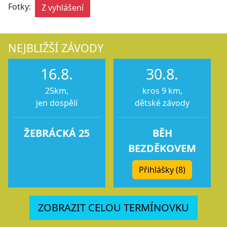
Fotky:
Z vyhlášení
NEJBLIŽŠÍ ZÁVODY
16.8.
30.8.
25km,
kros 9 km,
jen dospělí
dětské závody
ŽEBRÁCKÁ 25
BĚH
BEZDĚKOVEM
Přihlášky (8)
ZOBRAZIT CELOU TERMÍNOVKU