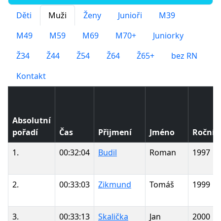
Děti
Muži
Ženy
Junioři
M39
M49
M59
M69
M70+
Juniorky
Ž34
Ž44
Ž54
Ž64
Ž65+
bez RN
Kontakt
Absolutní
pořadí
Čas
Přijmení
Jméno
Ročník
1.
00:32:04
Budil
Roman
1997
2.
00:33:03
Zikmund
Tomáš
1999
3.
00:33:13
Skalička
Jan
2000