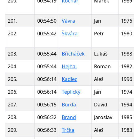
200.
00:54:19
Kočnar
Marek
1989
201.
00:54:50
Vávra
Jan
1976
202.
00:55:42
Škvára
Petr
1980
203.
00:55:44
Břicháček
Lukáš
1988
204.
00:55:44
Hejhal
Roman
1982
205.
00:56:14
Kadlec
Aleš
1996
206.
00:56:14
Teplický
Jan
1974
207.
00:56:15
Burda
David
1994
208.
00:56:32
Brand
Jaroslav
1985
209.
00:56:33
Trčka
Aleš
1983