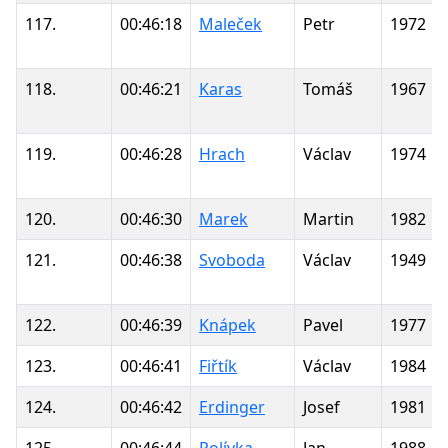
117.
00:46:18
Maleček
Petr
1972
118.
00:46:21
Karas
Tomáš
1967
119.
00:46:28
Hrach
Václav
1974
120.
00:46:30
Marek
Martin
1982
121.
00:46:38
Svoboda
Václav
1949
122.
00:46:39
Knápek
Pavel
1977
123.
00:46:41
Fiřtík
Václav
1984
124.
00:46:42
Erdinger
Josef
1981
125.
00:46:44
Polívka
Jan
1988