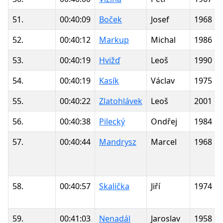
51.
00:40:09
Boček
Josef
1968
52.
00:40:12
Markup
Michal
1986
53.
00:40:19
Hvižď
Leoš
1990
54.
00:40:19
Kasík
Václav
1975
55.
00:40:22
Zlatohlávek
Leoš
2001
56.
00:40:38
Pilecký
Ondřej
1984
57.
00:40:44
Mandrysz
Marcel
1968
58.
00:40:57
Skalička
Jiří
1974
59.
00:41:03
Nenadál
Jaroslav
1958