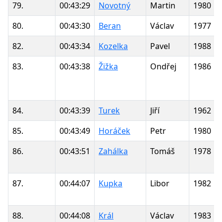
79.
00:43:29
Novotný
Martin
1980
80.
00:43:30
Beran
Václav
1977
82.
00:43:34
Kozelka
Pavel
1988
83.
00:43:38
Žižka
Ondřej
1986
84.
00:43:39
Turek
Jiří
1962
85.
00:43:49
Horáček
Petr
1980
86.
00:43:51
Zahálka
Tomáš
1978
87.
00:44:07
Kupka
Libor
1982
88.
00:44:08
Král
Václav
1983