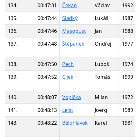
134.
00:47:31
Čekan
Václav
1992
135.
00:47:44
Sladký
Lukáš
1987
136.
00:47:46
Masopust
Jan
1988
137.
00:47:48
Štěpánek
Ondřej
1977
138.
00:47:50
Pech
Luboš
1974
139.
00:47:52
Cílek
Tomáš
1999
140.
00:48:07
Vopička
Milan
1972
141.
00:48:13
Leist
Joerg
1989
143.
00:48:22
Bělohlávek
Karel
1981