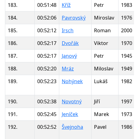
183.
00:51:48
Kříž
Petr
1983
184.
00:52:06
Pavrovský
Miroslav
1976
185.
00:52:12
Irsch
Roman
2000
186.
00:52:17
Dvořák
Viktor
1970
187.
00:52:17
Janový
Petr
1945
188.
00:52:20
Mráz
Miloslav
1949
189.
00:52:23
Nohýnek
Lukáš
1982
190.
00:52:38
Novotný
Jiří
1997
191.
00:52:45
Jeníček
Marek
1973
192.
00:52:52
Švejnoha
Pavel
1986