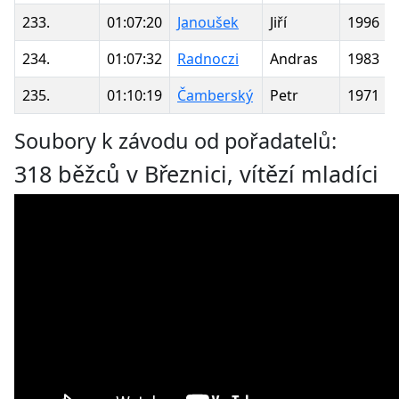
233.
01:07:20
Janoušek
Jiří
1996
234.
01:07:32
Radnoczi
Andras
1983
235.
01:10:19
Čamberský
Petr
1971
Soubory k závodu od pořadatelů:
318 běžců v Březnici, vítězí mladíci