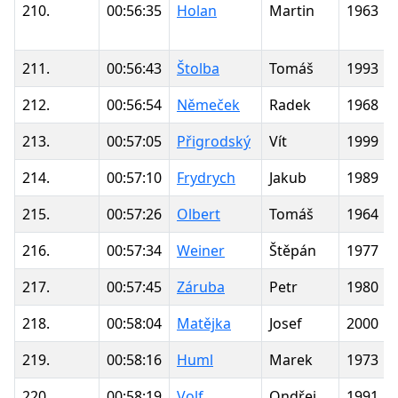
210.
00:56:35
Holan
Martin
1963
211.
00:56:43
Štolba
Tomáš
1993
212.
00:56:54
Němeček
Radek
1968
213.
00:57:05
Přigrodský
Vít
1999
214.
00:57:10
Frydrych
Jakub
1989
215.
00:57:26
Olbert
Tomáš
1964
216.
00:57:34
Weiner
Štěpán
1977
217.
00:57:45
Záruba
Petr
1980
218.
00:58:04
Matějka
Josef
2000
219.
00:58:16
Huml
Marek
1973
220.
00:58:19
Volf
Ondřej
1991