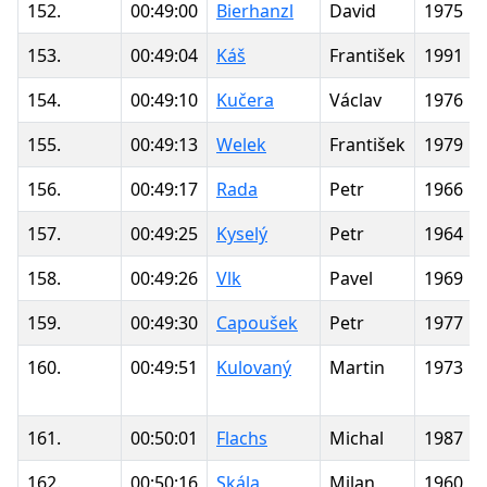
152.
00:49:00
Bierhanzl
David
1975
153.
00:49:04
Káš
František
1991
154.
00:49:10
Kučera
Václav
1976
155.
00:49:13
Welek
František
1979
156.
00:49:17
Rada
Petr
1966
157.
00:49:25
Kyselý
Petr
1964
158.
00:49:26
Vlk
Pavel
1969
159.
00:49:30
Capoušek
Petr
1977
160.
00:49:51
Kulovaný
Martin
1973
161.
00:50:01
Flachs
Michal
1987
162.
00:50:16
Skála
Milan
1960