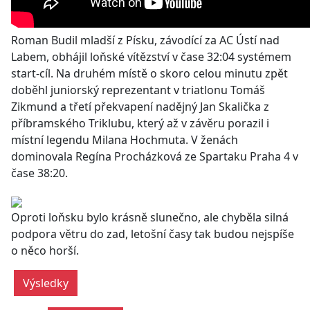
Roman Budil mladší z Písku, závodící za AC Ústí nad
Labem, obhájil loňské vítězství v čase 32:04 systémem
start-cíl. Na druhém místě o skoro celou minutu zpět
doběhl juniorský reprezentant v triatlonu Tomáš
Zikmund a třetí překvapení nadějný Jan Skalička z
příbramského Triklubu, který až v závěru porazil i
místní legendu Milana Hochmuta. V ženách
dominovala Regína Procházková ze Spartaku Praha 4 v
čase 38:20.
Oproti loňsku bylo krásně slunečno, ale chyběla silná
podpora větru do zad, letošní časy tak budou nejspíše
o něco horší.
Výsledky