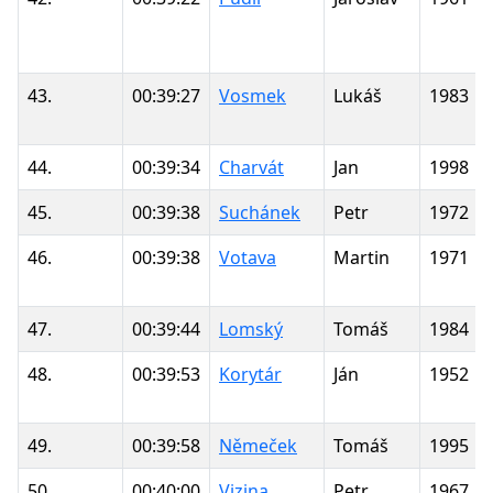
43.
00:39:27
Vosmek
Lukáš
1983
44.
00:39:34
Charvát
Jan
1998
45.
00:39:38
Suchánek
Petr
1972
46.
00:39:38
Votava
Martin
1971
47.
00:39:44
Lomský
Tomáš
1984
48.
00:39:53
Korytár
Ján
1952
49.
00:39:58
Němeček
Tomáš
1995
50.
00:40:00
Vizina
Petr
1967