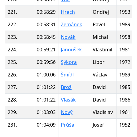
221.
00:58:29
Hrach
Ondřej
1953
222.
00:58:31
Zemánek
Pavel
1989
223.
00:58:45
Novák
Michal
1958
224.
00:59:21
Janoušek
Vlastimil
1981
225.
00:59:56
Sýkora
Libor
1972
226.
01:00:06
Šmídl
Václav
1989
227.
01:01:22
Brož
David
1985
228.
01:01:22
Vlasák
David
1986
229.
01:03:03
Nový
Vladislav
1961
231.
01:04:09
Průša
Josef
1952