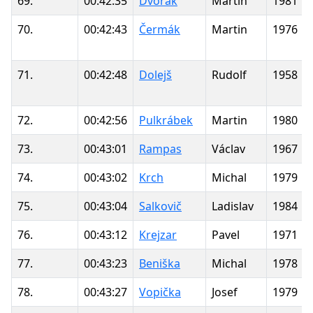
69.
00:42:35
Dvořák
Martin
1981
70.
00:42:43
Čermák
Martin
1976
71.
00:42:48
Dolejš
Rudolf
1958
72.
00:42:56
Pulkrábek
Martin
1980
73.
00:43:01
Rampas
Václav
1967
74.
00:43:02
Krch
Michal
1979
75.
00:43:04
Salkovič
Ladislav
1984
76.
00:43:12
Krejzar
Pavel
1971
77.
00:43:23
Beniška
Michal
1978
78.
00:43:27
Vopička
Josef
1979