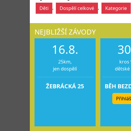
,
,
Děti
Dospělí celkové
Kategorie
NEJBLIŽŠÍ ZÁVODY
16.8.
30
25km,
kros 
jen dospělí
dětské
ŽEBRÁCKÁ 25
BĚH BEZ
Přihláš