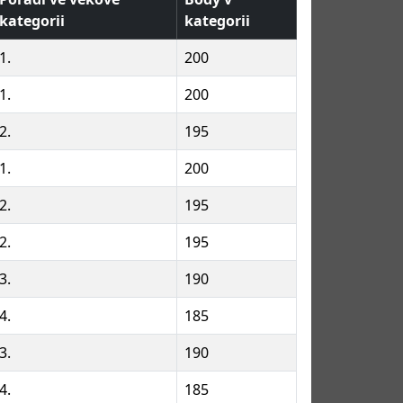
kategorii
kategorii
1.
200
1.
200
2.
195
1.
200
2.
195
2.
195
3.
190
4.
185
3.
190
4.
185