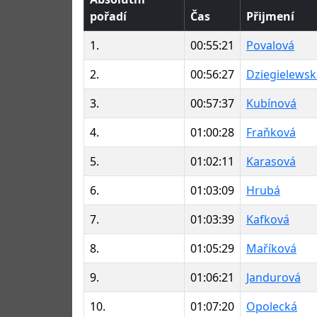
pořadí
Čas
Přijmení
1.
00:55:21
Povalová
2.
00:56:27
Dziegielewsk
3.
00:57:37
Kubínová
4.
01:00:28
Fraňková
5.
01:02:11
Karasová
6.
01:03:09
Hrubá
7.
01:03:39
Kafková
8.
01:05:29
Maříková
9.
01:06:21
Jandurová
10.
01:07:20
Opolecká