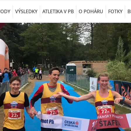
VODY
VÝSLEDKY
ATLETIKA V PB
O POHÁRU
FOTKY
B