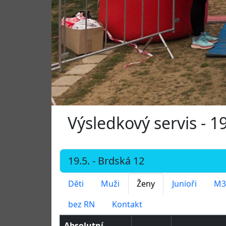
Výsledkový servis - 1
Děti
Muži
Ženy
Junioři
M3
bez RN
Kontakt
Absolutní