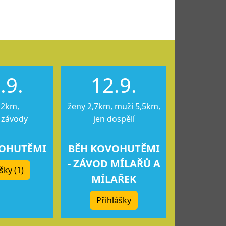
.9.
12.9.
12km,
ženy 2,7km, muži 5,5km,
 závody
jen dospělí
VOHUTĚMI
BĚH KOVOHUTĚMI
- ZÁVOD MÍLAŘŮ A
šky (1)
MÍLAŘEK
Přihlášky