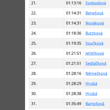
21.
01:13:16
Svobodová
22.
01:14:31
Benešová
23.
01:14:31
Nováková
24.
01:18:36
Butzková
25.
01:19:35
Součková
26.
01:21:51
Jehličková
27.
01:21:51
Sedláčková
28.
01:28:16
Němečková
29.
01:28:29
Hrubá
30.
01:28:38
Hrubá
31.
01:35:49
Bartošová