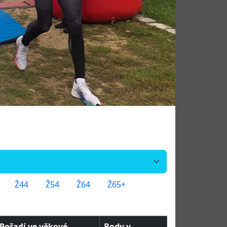
Ž44
Ž54
Ž64
Ž65+
Pořadí ve věkové
Body v