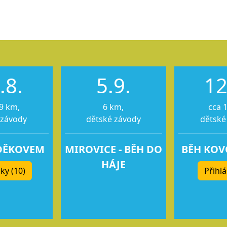
.8.
5.9.
12
9 km,
6 km,
cca 
 závody
dětské závody
dětské
DĚKOVEM
MIROVICE - BĚH DO
BĚH KO
HÁJE
ky (10)
Přihlá