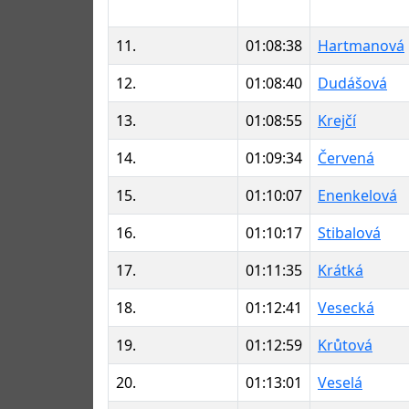
11.
01:08:38
Hartmanová
12.
01:08:40
Dudášová
13.
01:08:55
Krejčí
14.
01:09:34
Červená
15.
01:10:07
Enenkelová
16.
01:10:17
Stibalová
17.
01:11:35
Krátká
18.
01:12:41
Vesecká
19.
01:12:59
Krůtová
20.
01:13:01
Veselá