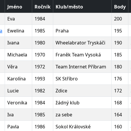
Jméno
Ročník
Klub/město
Body
Eva
1984
200
a
Ewelina
1985
Praha
195
Ivana
1980
Wheelabrator Tryskáči
190
Michaela
1970
Franěk Team Vysoká
185
Věra
1972
Team Internet Příbram
180
Karolína
1993
SK Stříbro
176
Lucie
1982
Zdice
172
Veronika
1984
žádný klub
168
Iva
1985
za sebe
164
Pavla
1986
Sokol Královské
160