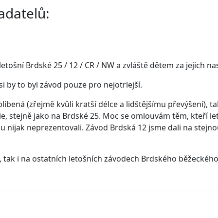
adatelů:
tošní Brdské 25 / 12 / CR / NW a zvláště dětem za jejich nas
i by to byl závod pouze pro nejotrlejší.
 oblíbená (zřejmě kvůli kratší délce a lidštějšímu převýšení)
e, stejně jako na Brdské 25. Moc se omlouvám těm, kteří let
u nijak neprezentovali. Závod Brdská 12 jsme dali na stej
5, tak i na ostatních letošních závodech Brdského běžeckéh