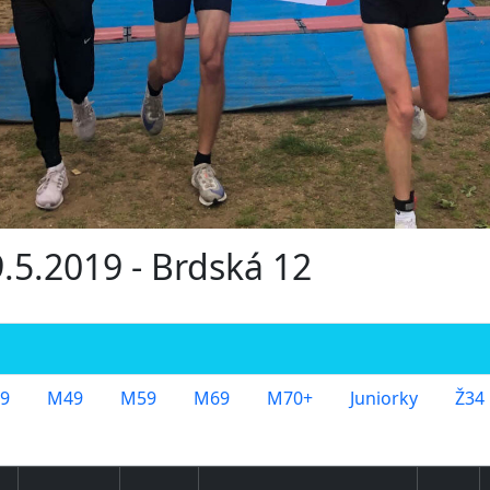
9.5.2019 - Brdská 12
9
M49
M59
M69
M70+
Juniorky
Ž34