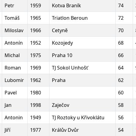
Petr
1959
Kotva Braník
74
Tomáš
1965
Triatlon Beroun
72
Miloslav
1966
Cetyně
70
Antonín
1952
Kozojedy
68
Michal
1975
Praha 10
66
Roman
1969
TJ Sokol Unhošť
64
Lubomir
1962
Praha
62
Pavel
1980
60
Jan
1998
Zaječov
58
Antonin
1949
TJ Roztoky u Křivoklátu
56
Jiří
1977
Králův Dvůr
54