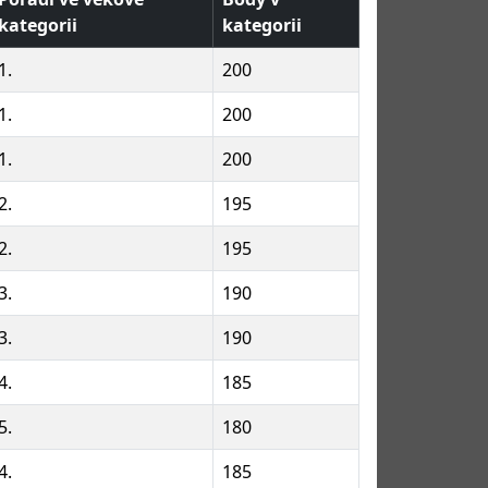
kategorii
kategorii
1.
200
1.
200
1.
200
2.
195
2.
195
3.
190
3.
190
4.
185
5.
180
4.
185