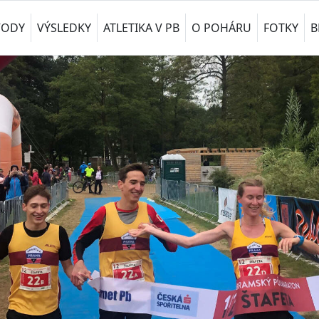
VODY
VÝSLEDKY
ATLETIKA V PB
O POHÁRU
FOTKY
B