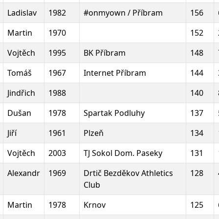
Ladislav
1982
#onmyown / Příbram
156
Martin
1970
152
Vojtěch
1995
BK Příbram
148
Tomáš
1967
Internet Příbram
144
Jindřich
1988
140
Dušan
1978
Spartak Podluhy
137
Jiří
1961
Plzeň
134
Vojtěch
2003
TJ Sokol Dom. Paseky
131
Alexandr
1969
Drtič Bezděkov Athletics
128
Club
Martin
1978
Krnov
125