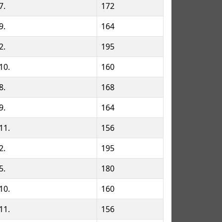
7.
172
9.
164
2.
195
10.
160
8.
168
9.
164
11.
156
2.
195
5.
180
10.
160
11.
156