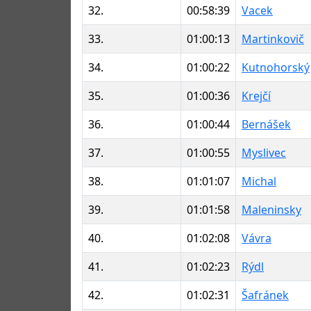
32.
00:58:39
Vacek
33.
01:00:13
Martinkovič
34.
01:00:22
Kutnohorský
35.
01:00:36
Krejčí
36.
01:00:44
Bernášek
37.
01:00:55
Myslivec
38.
01:01:07
Michal
39.
01:01:58
Maleninsky
40.
01:02:08
Vávra
41.
01:02:23
Rýdl
42.
01:02:31
Šafránek