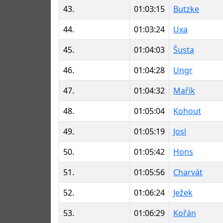
43.
01:03:15
Butzke
44.
01:03:24
Uxa
45.
01:04:03
Šusta
46.
01:04:28
Ungr
47.
01:04:32
Mařík
48.
01:05:04
Kohout
49.
01:05:19
Josl
50.
01:05:42
Hons
51.
01:05:56
Charvát
52.
01:06:24
Ježek
53.
01:06:29
Kořán