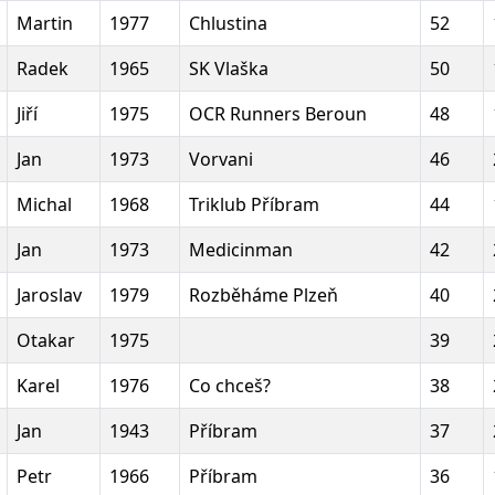
Martin
1977
Chlustina
52
Radek
1965
SK Vlaška
50
Jiří
1975
OCR Runners Beroun
48
Jan
1973
Vorvani
46
Michal
1968
Triklub Příbram
44
Jan
1973
Medicinman
42
Jaroslav
1979
Rozběháme Plzeň
40
Otakar
1975
39
Karel
1976
Co chceš?
38
Jan
1943
Příbram
37
Petr
1966
Příbram
36