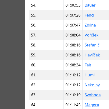
54.
01:06:53
Bauer
55.
01:07:28
Fencl
56.
01:07:47
Zdílna
57.
01:08:04
Voříšek
58.
01:08:16
Štefanič
59.
01:08:16
Havlíček
60.
01:08:34
Fait
61.
01:10:12
Huml
62.
01:10:12
Nekolný
63.
01:10:19
Svoboda
64.
01:11:45
Magera