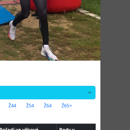
Ž44
Ž54
Ž64
Ž65+
Pořadí ve věkové
Body v