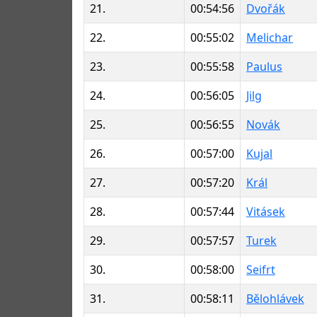
21.
00:54:56
Dvořák
22.
00:55:02
Melichar
23.
00:55:58
Paulus
24.
00:56:05
Jilg
25.
00:56:55
Novák
26.
00:57:00
Kujal
27.
00:57:20
Král
28.
00:57:44
Vitásek
29.
00:57:57
Turek
30.
00:58:00
Seifrt
31.
00:58:11
Bělohlávek