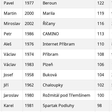
Pavel
1977
Beroun
122
Martin
2000
Marila
119
Miroslav
2002
Říčany
116
Petr
1986
CAMINO
113
Aleš
1976
Internet Příbram
110
Václav
1974
Příbram
108
Václav
1983
Plzeň
106
Josef
1958
Buková
104
Jiří
1962
Chaloupky
102
Jaroslav
1980
Rožmitál pod Třemšínem
100
Karel
1981
Spartak Podluhy
98