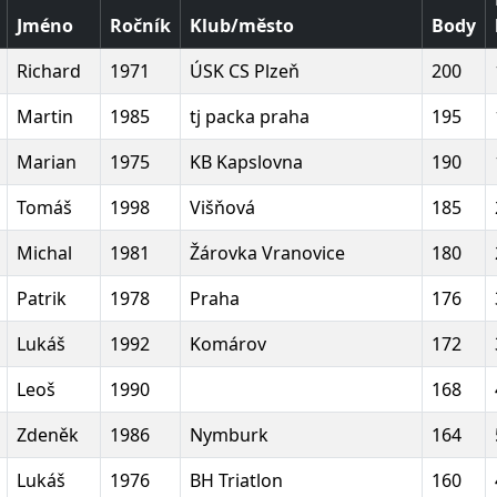
Jméno
Ročník
Klub/město
Body
Richard
1971
ÚSK CS Plzeň
200
Martin
1985
tj packa praha
195
Marian
1975
KB Kapslovna
190
Tomáš
1998
Višňová
185
Michal
1981
Žárovka Vranovice
180
Patrik
1978
Praha
176
Lukáš
1992
Komárov
172
Leoš
1990
168
Zdeněk
1986
Nymburk
164
Lukáš
1976
BH Triatlon
160