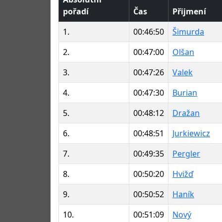
pořadí
Čas
Přijmení
1.
00:46:50
Šimurda
2.
00:47:00
Olšan
3.
00:47:26
Valek
4.
00:47:30
Burian
5.
00:48:12
Dražan
6.
00:48:51
Jurkiewicz
7.
00:49:35
Pergler
8.
00:50:20
Hvižď
9.
00:50:52
Haník
10.
00:51:09
Nový