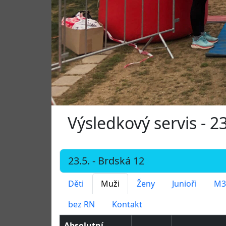
Výsledkový servis - 2
Děti
Muži
Ženy
Junioři
M3
bez RN
Kontakt
Absolutní