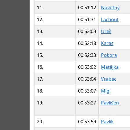
11.
00:51:12
Novotný
12.
00:51:31
Lachout
13.
00:52:03
Ureš
14.
00:52:18
Karas
15.
00:52:33
Pokora
16.
00:53:02
Matějka
17.
00:53:04
Vrabec
18.
00:53:07
Mígl
19.
00:53:27
Pavlišen
20.
00:53:59
Pavlík