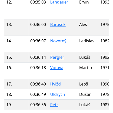
12.
00:35:03
Landauer
Ervín
1993
13.
00:36:00
Barášek
Aleš
1975
14.
00:36:07
Novotný
Ladislav
1982
15.
00:36:14
Pergler
Lukáš
1992
16.
00:36:18
Votava
Martin
1971
17.
00:36:40
Hvižď
Leoš
1990
18.
00:36:49
Uldrych
Dušan
1978
19.
00:36:56
Petr
Lukáš
1987