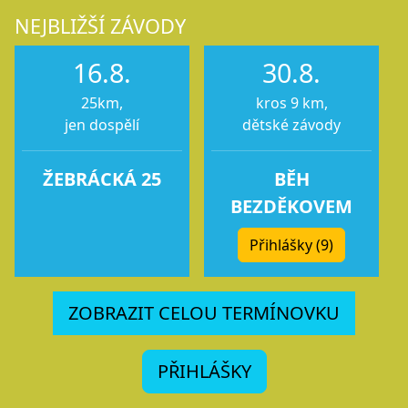
NEJBLIŽŠÍ ZÁVODY
16.8.
30.8.
25km,
kros 9 km,
jen dospělí
dětské závody
ŽEBRÁCKÁ 25
BĚH
BEZDĚKOVEM
Přihlášky (9)
ZOBRAZIT CELOU TERMÍNOVKU
PŘIHLÁŠKY