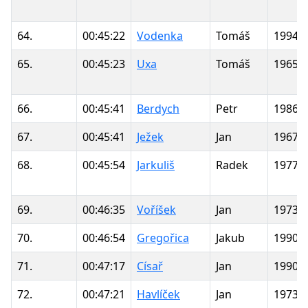
64.
00:45:22
Vodenka
Tomáš
1994
65.
00:45:23
Uxa
Tomáš
1965
66.
00:45:41
Berdych
Petr
1986
67.
00:45:41
Ježek
Jan
1967
68.
00:45:54
Jarkuliš
Radek
1977
69.
00:46:35
Voříšek
Jan
1973
70.
00:46:54
Gregořica
Jakub
1990
71.
00:47:17
Císař
Jan
1990
72.
00:47:21
Havlíček
Jan
1973