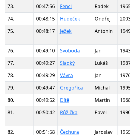
73.
00:47:56
Fencl
Radek
1965
74.
00:48:15
Hudeček
Ondřej
2003
75.
00:48:17
Ježek
Antonin
1949
76.
00:49:10
Svoboda
Jan
1943
77.
00:49:27
Sladký
Lukáš
1987
78.
00:49:29
Vávra
Jan
1976
79.
00:49:47
Gregořica
Michal
1995
80.
00:49:52
Dítě
Martin
1968
81.
00:50:42
Růžička
Pavel
1990
82.
00:51:58
Čechura
Jaroslav
1955