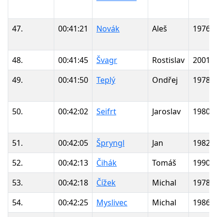
47.
00:41:21
Novák
Aleš
1976
48.
00:41:45
Švagr
Rostislav
2001
49.
00:41:50
Teplý
Ondřej
1978
50.
00:42:02
Seifrt
Jaroslav
1980
51.
00:42:05
Špryngl
Jan
1982
52.
00:42:13
Čihák
Tomáš
1990
53.
00:42:18
Čížek
Michal
1978
54.
00:42:25
Myslivec
Michal
1986