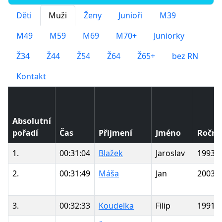
Děti
Muži
Ženy
Junioři
M39
M49
M59
M69
M70+
Juniorky
Ž34
Ž44
Ž54
Ž64
Ž65+
bez RN
Kontakt
Absolutní
pořadí
Čas
Přijmení
Jméno
Roční
1.
00:31:04
Blažek
Jaroslav
1993
2.
00:31:49
Máša
Jan
2003
3.
00:32:33
Koudelka
Filip
1991