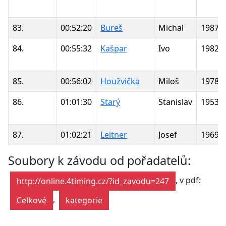
83.
00:52:20
Bureš
Michal
1987
84.
00:55:32
Kašpar
Ivo
1982
85.
00:56:02
Houžvička
Miloš
1978
86.
01:01:30
Starý
Stanislav
1953
87.
01:02:21
Leitner
Josef
1969
Soubory k závodu od pořadatelů:
, v pdf:
http://online.4timing.cz/?id_zavodu=247
,
Celkové
kategorie