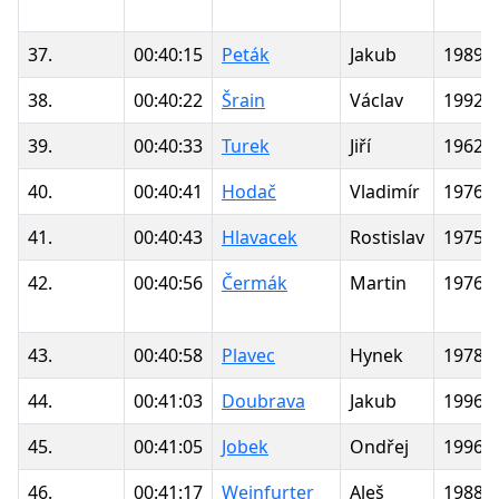
37.
00:40:15
Peták
Jakub
1989
38.
00:40:22
Šrain
Václav
1992
39.
00:40:33
Turek
Jiří
1962
40.
00:40:41
Hodač
Vladimír
1976
41.
00:40:43
Hlavacek
Rostislav
1975
42.
00:40:56
Čermák
Martin
1976
43.
00:40:58
Plavec
Hynek
1978
44.
00:41:03
Doubrava
Jakub
1996
45.
00:41:05
Jobek
Ondřej
1996
46.
00:41:17
Weinfurter
Aleš
1988