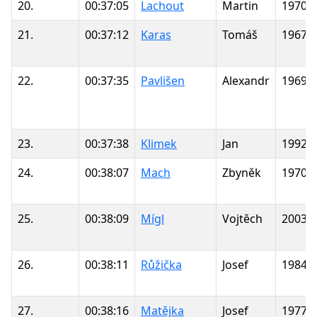
20.
00:37:05
Lachout
Martin
1970
21.
00:37:12
Karas
Tomáš
1967
22.
00:37:35
Pavlišen
Alexandr
1969
23.
00:37:38
Klimek
Jan
1992
24.
00:38:07
Mach
Zbyněk
1970
25.
00:38:09
Mígl
Vojtěch
2003
26.
00:38:11
Růžička
Josef
1984
27.
00:38:16
Matějka
Josef
1977